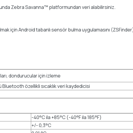
sonunda Zebra Savanna™ platformundan veri alabilirsiniz.
lmak için Android tabanlı sensör bulma uygulamasını (ZSFinder)
ları, dondurucular için izleme
ü Bluetooth özellikli sıcaklık veri kaydedicisi
-40°C ila +85°C (-40°F ila 185°F)
+/- 0,3°C