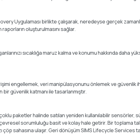
ry Uygulaması birlikte çalışarak, neredeyse gerçek zamanlı şe
 raporların oluşturulmasını sağlar.
anlarınızı sıcaklığa maruz kalma ve konumu hakkında daha yükse
şimi engellemek, veri manipülasyonunu önlemek ve güvenlik ihlal
 bir güvenlik katmanı ile tasarlanmıştır.
oklu paketler halinde satılan yeniden kullanılabilir sensörler, sü
evresel sorumluluğu basit ve kolay hale getirir. Bir toplama ta
zı çöp sahasına ulaşır. Geri dönüşüm SIMS Lifecycle Services t