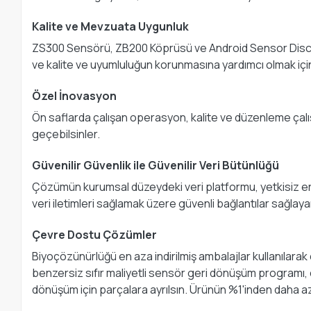
Kalite ve Mevzuata Uygunluk
ZS300 Sensörü, ZB200 Köprüsü ve Android Sensor Discove
ve kalite ve uyumluluğun korunmasına yardımcı olmak için
Özel İnovasyon
Ön saflarda çalışan operasyon, kalite ve düzenleme çalış
geçebilsinler.
Güvenilir Güvenlik ile Güvenilir Veri Bütünlüğü
Çözümün kurumsal düzeydeki veri platformu, yetkisiz eri
veri iletimleri sağlamak üzere güvenli bağlantılar sağlayan
Çevre Dostu Çözümler
Biyoçözünürlüğü en aza indirilmiş ambalajlar kullanılarak ç
benzersiz sıfır maliyetli sensör geri dönüşüm programı, ç
dönüşüm için parçalara ayrılsın. Ürünün %1'inden daha a