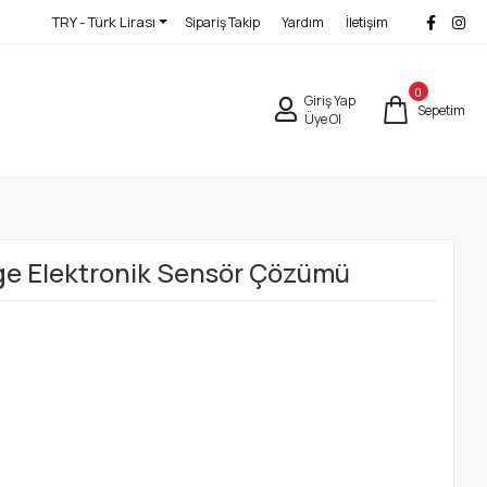
TRY - Türk Lirası
Sipariş Takip
Yardım
İletişim
0
Giriş Yap
Sepetim
Üye Ol
e Elektronik Sensör Çözümü