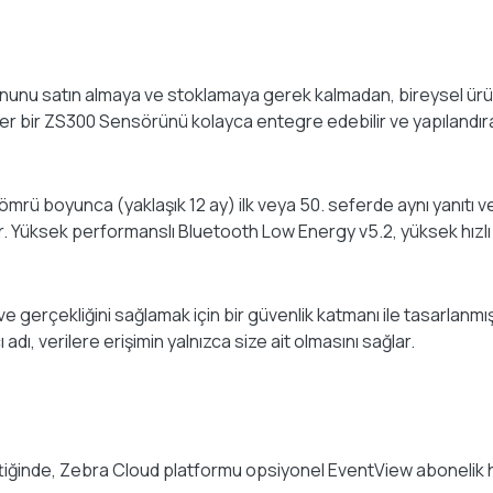
onunu satın almaya ve stoklamaya gerek kalmadan, bireysel ürün
, her bir ZS300 Sensörünü kolayca entegre edebilir ve yapılandırab
mrü boyunca (yaklaşık 12 ay) ilk veya 50. seferde aynı yanıtı v
r. Yüksek performanslı Bluetooth Low Energy v5.2, yüksek hızlı ve
erçekliğini sağlamak için bir güvenlik katmanı ile tasarlanmıştır.
cı adı, verilere erişimin yalnızca size ait olmasını sağlar.
 ettiğinde, Zebra Cloud platformu opsiyonel EventView abonelik hi