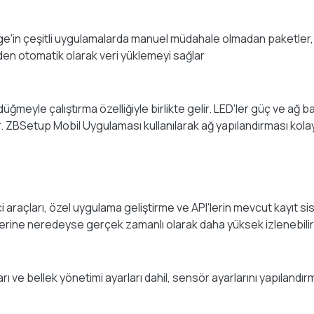
'in çeşitli uygulamalarda manuel müdahale olmadan paketler, k
n otomatik olarak veri yüklemeyi sağlar
üğmeyle çalıştırma özelliğiyle birlikte gelir. LED'ler güç ve ağ b
. ZBSetup Mobil Uygulaması kullanılarak ağ yapılandırması kolayca
rici araçları, özel uygulama geliştirme ve API'lerin mevcut kayıt
lerine neredeyse gerçek zamanlı olarak daha yüksek izlenebilirl
arı ve bellek yönetimi ayarları dahil, sensör ayarlarını yapılandır