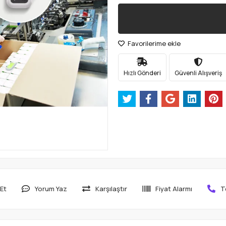
Favorilerime ekle
Hızlı Gönderi
Güvenli Alışveriş
Et
Yorum Yaz
Karşılaştır
Fiyat Alarmı
T