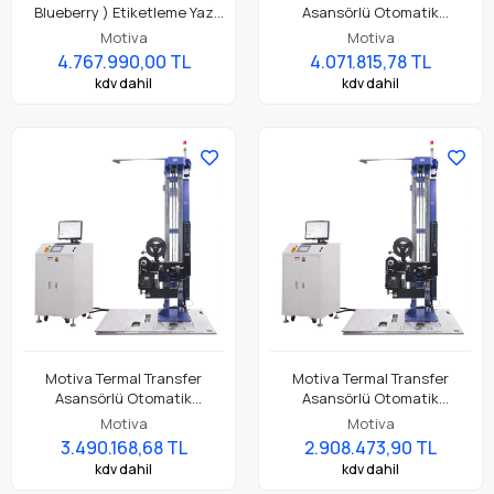
Blueberry ) Etiketleme Yaz
Asansörlü Otomatik
Yapıştır Makinesi
Yüksekliğe Göre 8" 210mm
Motiva
Motiva
Etiket Yaz Yapıştır ( Print &
4.767.990,00 TL
4.071.815,78 TL
Apply ) Yazıcı ile Beraber Tam
kdv dahil
kdv dahil
Set
Motiva Termal Transfer
Motiva Termal Transfer
Asansörlü Otomatik
Asansörlü Otomatik
Yüksekliğe Göre 6" 165mm
Yüksekliğe Göre 4" 113mm
Motiva
Motiva
Etiket Yaz Yapıştır ( Print &
Etiket Yaz Yapıştır ( Print &
3.490.168,68 TL
2.908.473,90 TL
Apply ) Yazıcı ile Beraber Tam
Apply ) Yazıcı ile Beraber Tam
kdv dahil
kdv dahil
Set
Set