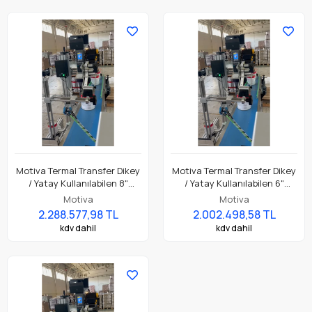
Motiva Termal Transfer Dikey
Motiva Termal Transfer Dikey
/ Yatay Kullanılabilen 8"
/ Yatay Kullanılabilen 6"
210mm Etiket Yaz Yapıştır (
165mm Etiket Yaz Yapıştır (
Motiva
Motiva
Print & Apply ) 50x200cm
Print & Apply ) 50x200cm
2.288.577,98 TL
2.002.498,58 TL
Konveyör Aplikatör Yazıcı ile
Konveyör Aplikatör Yazıcı ile
kdv dahil
kdv dahil
Beraber Tam Set
Beraber Tam Set