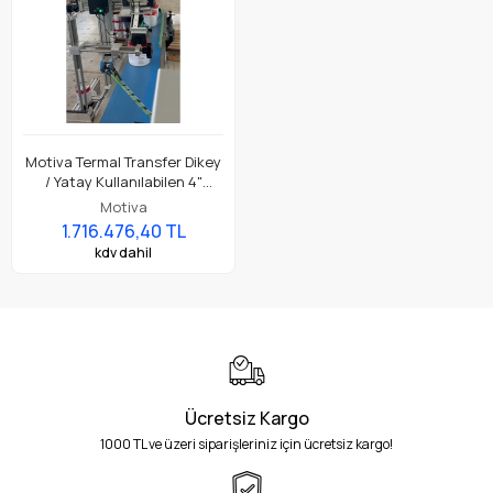
Motiva Termal Transfer Dikey
/ Yatay Kullanılabilen 4"
113mm Etiket Yaz Yapıştır (
Motiva
Print & Apply ) 50x200cm
1.716.476,40 TL
Konveyör Aplikatör Yazıcı ile
kdv dahil
Beraber Tam Set
Ücretsiz Kargo
1000 TL ve üzeri siparişleriniz için ücretsiz kargo!