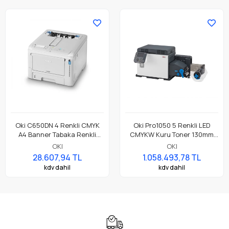
Oki C650DN 4 Renkli CMYK
Oki Pro1050 5 Renkli LED
A4 Banner Tabaka Renkli
CMYKW Kuru Toner 130mm
Etiket Yazıcı
Rulo Etiket Yazıcı
OKI
OKI
28.607,94 TL
1.058.493,78 TL
kdv dahil
kdv dahil