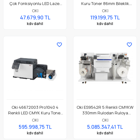
Çok Fonksiyonlu LED Lazer
Kuru Toner 86mm Bileklik
Yazıcı Wi-Fi, Dubleks Baskı,
Bilet Etiket Rulo Yazıcı
OKI
OKI
Tarayıcı, Fotokopi ve Faks
47.679,90 TL
119.199,75 TL
YB8001-7004P003
kdv dahil
kdv dahil
Oki 46672003 Pro1040 4
Oki ES9542R 5 Renkli CMYKW
Renkli LED CMYK Kuru Toner
330mm Rulodan Ruloya
130mm Rulo Etiket Yazıcı
Etiket ve Karton Yazıcı
OKI
OKI
595.998,75 TL
5.085.347,41 TL
kdv dahil
kdv dahil