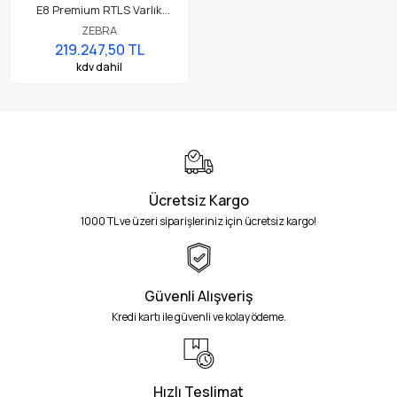
E8 Premium RTLS Varlık
İzleme Okuyucusu (RTLS-
ZEBRA
CLAS İşlemini Destekler)
219.247,50 TL
kdv dahil
Ücretsiz Kargo
1000 TL ve üzeri siparişleriniz için ücretsiz kargo!
Güvenli Alışveriş
Kredi kartı ile güvenli ve kolay ödeme.
Hızlı Teslimat