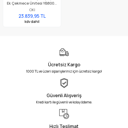
Ek Çekmece Ünitesi YB8001-
7005P002
OKI
23.839,95 TL
kdv dahil
Ücretsiz Kargo
1000 TL ve üzeri siparişleriniz için ücretsiz kargo!
Güvenli Alışveriş
Kredi kartı ile güvenli ve kolay ödeme.
Hızlı Teslimat