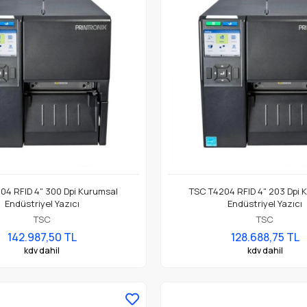
04 RFID 4" 300 Dpi Kurumsal
TSC T4204 RFID 4" 203 Dpi 
Endüstriyel Yazıcı
Endüstriyel Yazıcı
TSC
TSC
142.987,50 TL
128.688,75 TL
kdv dahil
kdv dahil