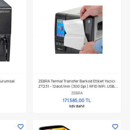
Kurumsal
ZEBRA Termal Transfer Barkod Etiket Yazıcı
ZT231 - 12dot/mm (300 Dpi ) RFID WiFi, USB,
Ethernet ZT23143-T0E00CFZ
ZEBRA
171.585,00 TL
kdv dahil