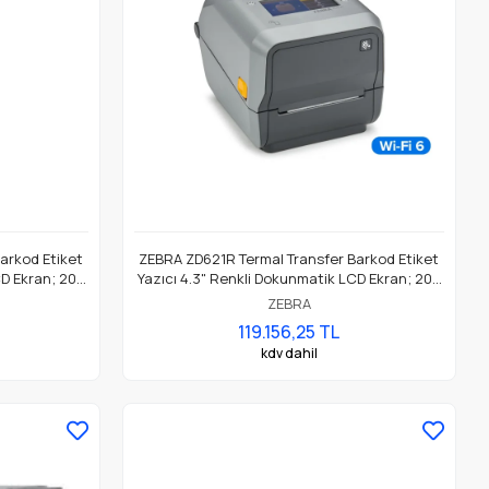
arkod Etiket
ZEBRA ZD621R Termal Transfer Barkod Etiket
CD Ekran; 203
Yazıcı 4.3" Renkli Dokunmatik LCD Ekran; 203
i, BTLE5, RFID
Dpi, USB, USB Host, Ethernet, Seri, WiFi 6
ZEBRA
30EFR2EZ
Kablosuz, Bluetooth BT5.3, RFID - UHF, Model
119.156,25 TL
No: ZD6A142-30ERR2EZ
kdv dahil