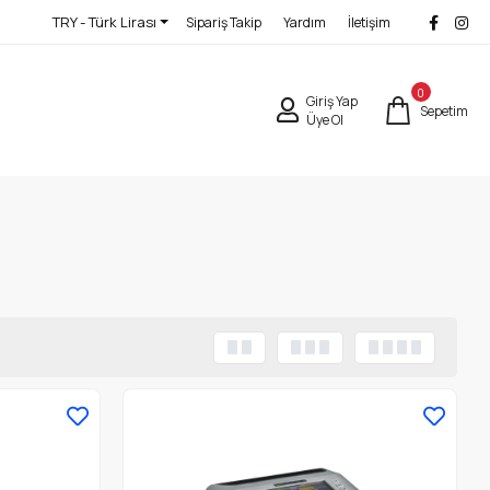
TRY - Türk Lirası
Sipariş Takip
Yardım
İletişim
0
Giriş Yap
Sepetim
Üye Ol