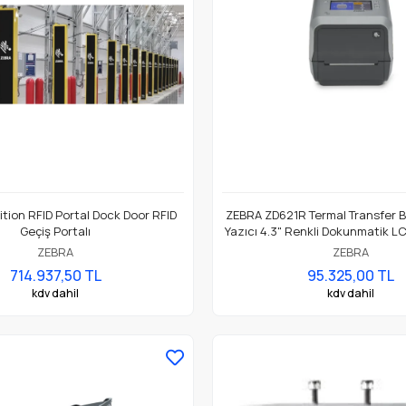
ition RFID Portal Dock Door RFID
ZEBRA ZD621R Termal Transfer B
Geçiş Portalı
Yazıcı 4.3" Renkli Dokunmatik L
Dpi, USB, USB Host, Ethernet, Ser
ZEBRA
ZEBRA
- UHF, Model No: ZD6A142-
714.937,50 TL
95.325,00 TL
kdv dahil
kdv dahil