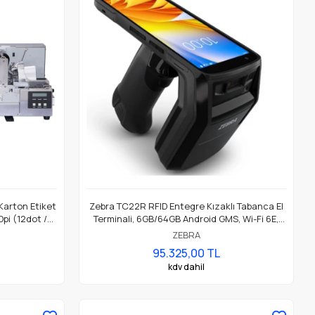
Karton Etiket
Zebra TC22R RFID Entegre Kızaklı Tabanca El
Dpi (12dot /
Terminali, 6GB/64GB Android GMS, Wi-Fi 6E,
SE4710 Okuyucu Parça No: TC2205-
ZEBRA
0G1250SS-E8
95.325,00 TL
kdv dahil