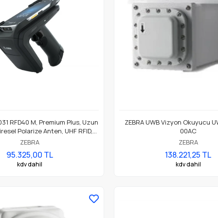
31 RFD40 M, Premium Plus, Uzun
ZEBRA UWB Vizyon Okuyucu U
iresel Polarize Anten, UHF RFID,
00AC
oth, WiFi, Tabanca, SE4100
ZEBRA
ZEBRA
ci, 7000mAh Pil, UHF RFID Kızak
95.325,00 TL
138.221,25 TL
kdv dahil
kdv dahil