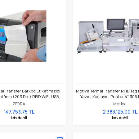
l Transfer Barkod Etiket Yazıcı
Motiva Termal Transfer RFID Tag 
ot/mm (203 Dpi ) RFID WiFi, USB,
Yazıcı Kodlayıcı Printer 4" 305 
ernet ZT23142-T0E00CFZ
mm) NE
ZEBRA
Motiva
147.753,75 TL
2.383.125,00 TL
kdv dahil
kdv dahil