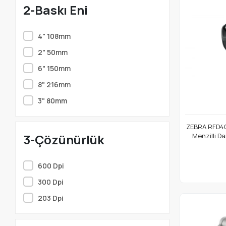
2-Baskı Eni
4" 108mm
2" 50mm
6" 150mm
8" 216mm
3" 80mm
ZEBRA RFD40
Menzilli Da
3-Çözünürlük
Blueto
Görüntüleyi
600 Dpi
300 Dpi
203 Dpi