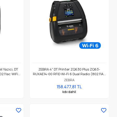
 Yazıcı, DT
ZEBRA 4" DT Printer ZQ630 Plus ZQ63-
02.11ac WiFi
RUXAE14-00 RFID Wi-Fi 6 Dual Radio (802.11AX
 Pil
/ BT5.x) Maksimum Verimlilik İçin Birinci Sınıf
ZEBRA
Mobil Etiket Ve Fiş Yazıcı
158.477,81 TL
kdv dahil