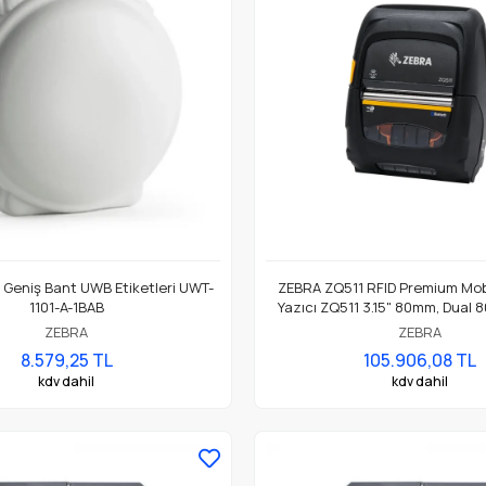
 Geniş Bant UWB Etiketleri UWT-
ZEBRA ZQ511 RFID Premium Mobil
1101-A-1BAB
Yazıcı ZQ511 3.15" 80mm, Dual 8
Bluetooth 4.1, Standart
ZEBRA
ZEBRA
8.579,25 TL
105.906,08 TL
kdv dahil
kdv dahil