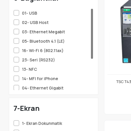
01- USB
02- USB Host
03- Ethernet Megabit
05- Bluetooth 4.1 (LE)
16- Wi-Fi 6 (802.11ax)
23- Seri (RS232)
13- NFC
14- MFI for iPhone
TSC T43
04- Ethernet Gigabit
06- Bluetooth 5.0 (BLE)
7-Ekran
15- Wi-Fi 5 (802.11ac)
09- Bluetooth 5.3 (BLE)
1- Ekran Dokunmatik
08- Bluetooth 5.2 (BLE)