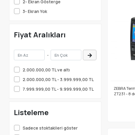
2- Ekran Gösterge
17- Wi-Fi 6E (802.11axe)
3- Ekran Yok
Fiyat Aralıkları
-
2.000.000,00 TL ve altı
2.000.000,00 TL - 3.999.999,00 TL
ZEBRA Terma
7.999.999,00 TL - 9.999.999,00 TL
ZT231 - 8 d
Eth
Listeleme
Sadece stoktakileri göster