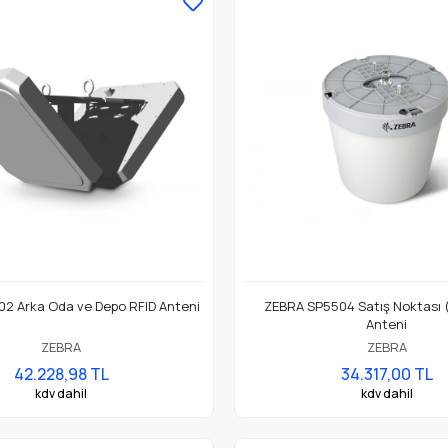
2 Arka Oda ve Depo RFID Anteni
ZEBRA SP5504 Satış Noktası 
Anteni
ZEBRA
ZEBRA
42.228,98 TL
34.317,00 TL
kdv dahil
kdv dahil