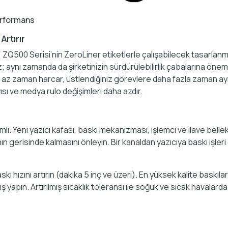
Performans
Artırır
500 Serisi’nin ZeroLiner etiketlerle çalışabilecek tasarlanmış
z; aynı zamanda da şirketinizin sürdürülebilirlik çabalarına öne
az zaman harcar, üstlendiğiniz görevlere daha fazla zaman ayırır
ı ve medya rulo değişimleri daha azdır.
i. Yeni yazıcı kafası, baskı mekanizması, işlemci ve ilave belle
n gerisinde kalmasını önleyin. Bir kanaldan yazıcıya baskı işleri
skı hızını artırın (dakika 5 inç ve üzeri). En yüksek kalite bas
 yapın. Artırılmış sıcaklık toleransı ile soğuk ve sıcak havalard
n