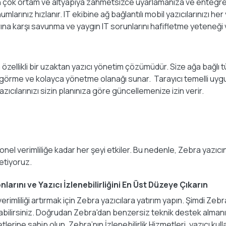
en çok ortam ve altyapıya zahmetsizce uyarlamanıza ve entegre 
sunumlarınız hızlanır. IT ekibine ağ bağlantılı mobil yazıcılarını
arına karşı savunma ve yaygın IT sorunlarını hafifletme yeteneği v
zellikli bir uzaktan yazıcı yönetim çözümüdür. Size ağa bağlı t
görme ve kolayca yönetme olanağı sunar. Tarayıcı temelli uygu
ıcılarınızı sizin planınıza göre güncellemenize izin verir.
el verimliliğe kadar her şeyi etkiler. Bu nedenle, Zebra yazıc
etiyoruz.
arını ve Yazıcı İzlenebilirliğini En Üst Düzeye Çıkarın
imliliği artırmak için Zebra yazıcılara yatırım yapın. Şimdi Zeb
abilirsiniz. Doğrudan Zebra'dan benzersiz teknik destek almanı
ine sahip olun. Zebra’nın İzlenebilirlik Hizmetleri, yazıcı kullanı