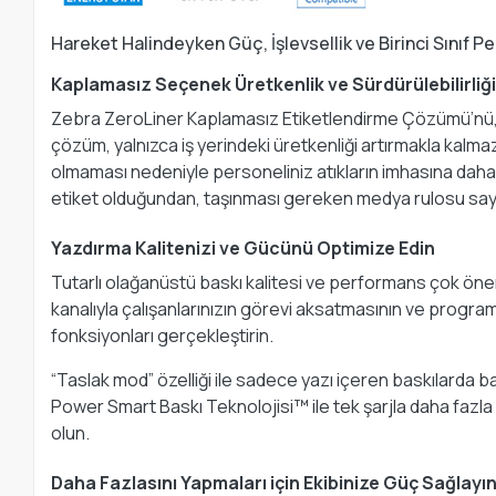
Hareket Halindeyken Güç, İşlevsellik ve Birinci Sınıf 
Kaplamasız Seçenek Üretkenlik ve Sürdürülebilirliği 
Zebra ZeroLiner Kaplamasız Etiketlendirme Çözümü’nü, ZQ
çözüm, yalnızca iş yerindeki üretkenliği artırmakla kalma
olmaması nedeniyle personeliniz atıkların imhasına daha 
etiket olduğundan, taşınması gereken medya rulosu sayıs
Yazdırma Kalitenizi ve Gücünü Optimize Edin
Tutarlı olağanüstü baskı kalitesi ve performans çok öneml
kanalıyla çalışanlarınızın görevi aksatmasının ve programı
fonksiyonları gerçekleştirin.
“Taslak mod” özelliği ile sadece yazı içeren baskılarda ba
Power Smart Baskı Teknolojisi™ ile tek şarjla daha fazla iş
olun.
Daha Fazlasını Yapmaları için Ekibinize Güç Sağlayı