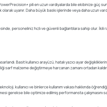
owerPrecision+ pili en uzun vardiyalarda bile ekibinize güç su
olarak uyanır. Daha büyük baskı işlerinde veya daha uzun vardiya
nde, personeliniz hızlı ve güvenli bağlantılara sahip olur. İkili 
arlandı. Basit kullanıcı arayüzü, hatalı yazıcı ayar değişiklikleri
liği sarf malzeme değiştirmeye harcanan zamanı ortadan kaldırı
, teknoloji, kullanıcı ve binlerce kullanım vakası hakkında öğrend
esi gerekse bile optimize edilmiş performansta çalışmasını sağ