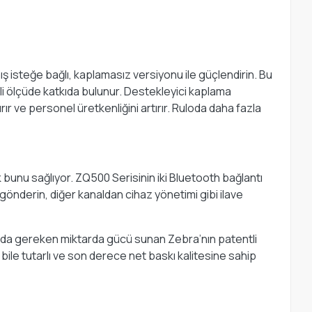
 isteğe bağlı, kaplamasız versiyonu ile güçlendirin. Bu
mli ölçüde katkıda bulunur. Destekleyici kaplama
 ve personel üretkenliğini artırır. Ruloda daha fazla
k bunu sağlıyor. ZQ500 Serisinin iki Bluetooth bağlantı
 gönderin, diğer kanaldan cihaz yönetimi gibi ilave
kılarda gereken miktarda gücü sunan Zebra’nın patentli
a bile tutarlı ve son derece net baskı kalitesine sahip