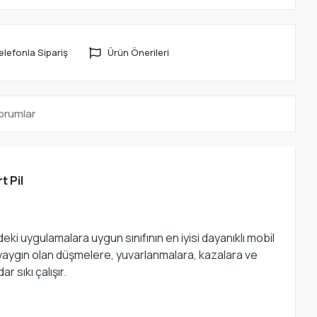
elefonla Sipariş
Ürün Önerileri
orumlar
t Pil
ki uygulamalara uygun sınıfının en iyisi dayanıklı mobil
de yaygın olan düşmelere, yuvarlanmalara, kazalara ve
r sıkı çalışır.