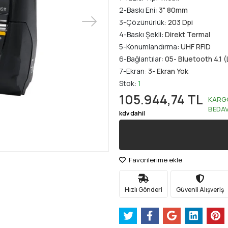
2-Baskı Eni:
3" 80mm
3-Çözünürlük:
203 Dpi
4-Baskı Şekli:
Direkt Termal
5-Konumlandırma:
UHF RFID
6-Bağlantılar:
05- Bluetooth 4.1 (
7-Ekran:
3- Ekran Yok
Stok:
1
105.944,74 TL
KARG
BEDA
kdv dahil
Favorilerime ekle
Hızlı Gönderi
Güvenli Alışveriş