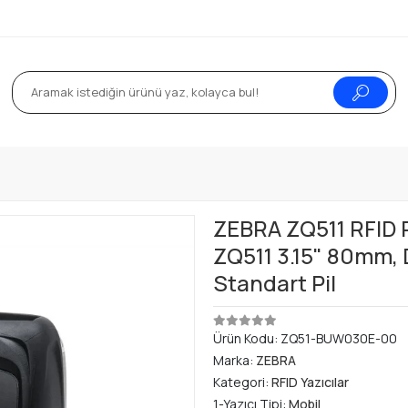
ZEBRA ZQ511 RFID P
ZQ511 3.15" 80mm, D
Standart Pil
Ürün Kodu:
ZQ51-BUW030E-00
Marka:
ZEBRA
Kategori:
RFID Yazıcılar
1-Yazıcı Tipi:
Mobil