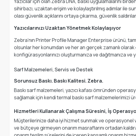
Yazıcılar için olan Zebra DNA, baskı uygulamalarını bird
sihirbazı, uzaktan erişim ve kolaylaştırılmış adımlar ile 
olası güvenlik açıklarını ortaya çıkarma, güvenlik saldırıl
Yazıcılarınızı Uzaktan Yönetmek Kolaylaşıyor
Zebra’nın Printer Profile Manager Enterprise ürünü, tam ö
olsunlar her konumdan ve her an gerçek zamanlı olarak 
konfigürasyonlarınızı oluşturmanıza ve dağıtmanıza ve yaz
Sarf Malzemeleri, Servis ve Destek
Sorunsuz Baskı. Baskı Kalitesi. Zebra.
Baskı sarf malzemeleri, yazıcı kafası ömründen operasyon
sağlamak için kendi termal baskı sarf malzemelerimizi ür
Hizmetleri Kullanarak Çalışma Süresini, İş Operasyonl
Müşterilerinize daha iyi hizmet sunmak ve operasyonel ver
ve bütçeye girmeyen onarım masraflarını ortadan kaldır
onarım teslim sürelerini de içeren kapsamlı onarım hizmetler