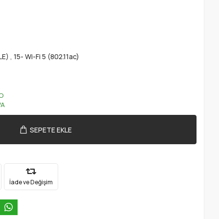
LE)
,
15- Wi-Fi 5 (802.11ac)
O
VA
SEPETE EKLE
İade ve Değişim