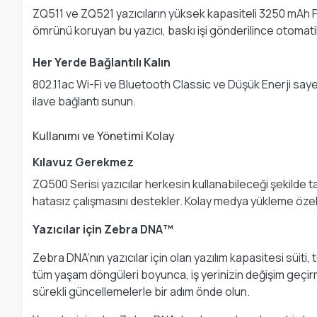
ZQ511 ve ZQ521 yazıcıların yüksek kapasiteli 3250 mAh P
ömrünü koruyan bu yazıcı, baskı işi gönderilince otomatik 
Her Yerde Bağlantılı Kalın
802.11ac Wi-Fi ve Bluetooth Classic ve Düşük Enerji sayesi
ilave bağlantı sunun.
Kullanımı ve Yönetimi Kolay
Kılavuz Gerekmez
ZQ500 Serisi yazıcılar herkesin kullanabileceği şekilde tas
hatasız çalışmasını destekler. Kolay medya yükleme özel
Yazıcılar için Zebra DNA™
Zebra DNA’nın yazıcılar için olan yazılım kapasitesi süiti
tüm yaşam döngüleri boyunca, iş yerinizin değişim geçirm
sürekli güncellemelerle bir adım önde olun.