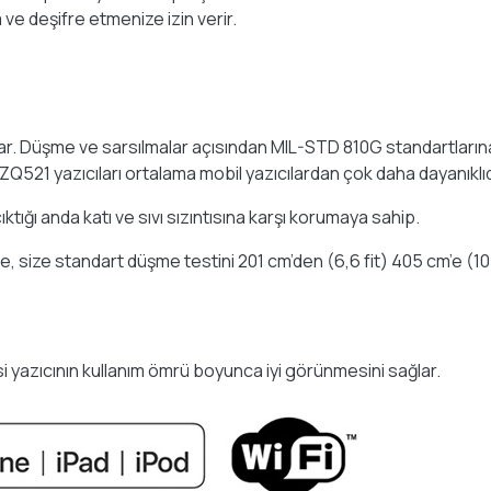
ve deşifre etmenize izin verir.
ız var. Düşme ve sarsılmalar açısından MIL-STD 810G standartları
ZQ521 yazıcıları ortalama mobil yazıcılardan çok daha dayanıklıd
tığı anda katı ve sıvı sızıntısına karşı korumaya sahip.
ğilse, size standart düşme testini 201 cm’den (6,6 fit) 405 cm’e (
i yazıcının kullanım ömrü boyunca iyi görünmesini sağlar.