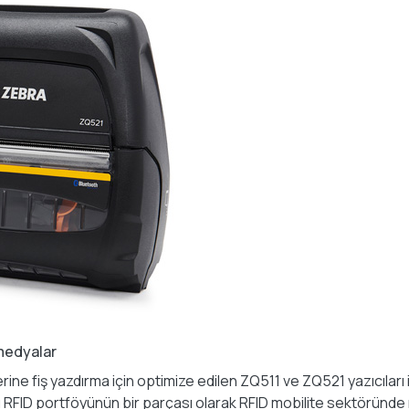
 medyalar
ne fiş yazdırma için optimize edilen ZQ511 ve ZQ521 yazıcıları ile 
lı RFID portföyünün bir parçası olarak RFID mobilite sektöründe 