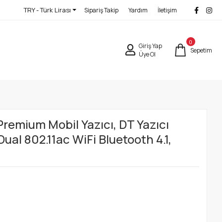
TRY - Türk Lirası
Sipariş Takip
Yardım
İletişim
0
Giriş Yap
Sepetim
Üye Ol
remium Mobil Yazıcı, DT Yazıcı
ual 802.11ac WiFi Bluetooth 4.1,