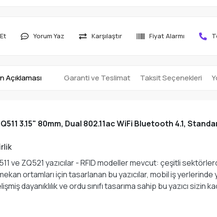
Et
Yorum Yaz
Karşılaştır
Fiyat Alarmı
T
n Açıklaması
Garanti ve Teslimat
Taksit Seçenekleri
Y
511 3.15" 80mm, Dual 802.11ac WiFi Bluetooth 4.1, Standar
rlik
1 ve ZQ521 yazıcılar - RFID modeller mevcut: çeşitli sektörlerde
ş mekan ortamları için tasarlanan bu yazıcılar, mobil iş yerlerin
lişmiş dayanıklılık ve ordu sınıfı tasarıma sahip bu yazıcı sizin kada