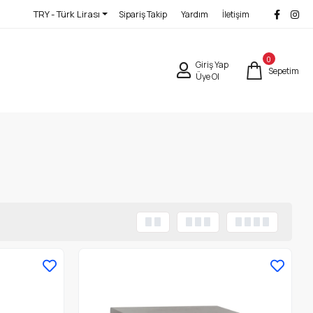
TRY - Türk Lirası
Sipariş Takip
Yardım
İletişim
0
Giriş Yap
Sepetim
Üye Ol