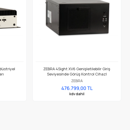
düstriyel
ZEBRA 4Sight XV6 Genişletilebilir Giriş
arı
Seviyesinde Görüş Kontrol CihazI
ZEBRA
476.799,00 TL
kdv dahil