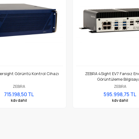
rsight Görüntü Kontrol Cihazı
ZEBRA 4Sight EV7 Fansız En
Görüntüleme Bilgisay
ZEBRA
ZEBRA
715.198,50 TL
595.998,75 TL
kdv dahil
kdv dahil