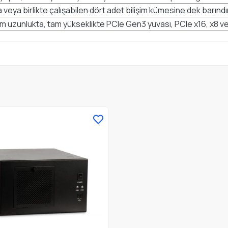
a veya birlikte çalışabilen dört adet bilişim kümesine dek barındır
ım uzunlukta, tam yükseklikte PCIe Gen3 yuvası, PCIe x16, x8 ve 