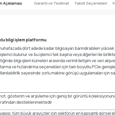
n Açıklaması
Garanti ve Teslimat
Taksit Seçenekleri
Y
u bilgi işlem platformu
uhafazada dört adede kadar bilgisayarı barındırabilen yüksek y
işlemci bulunur ve bu işlemci tek başına veya diğerleri ile birlikte
ğinde bilgi işlem kümeleri arasında verimli iletişim ve veri alış
arma ve hızlandırma seçenekleri için tam boyutlu PCIe genişletm
anılabilirlik sayesinde zorlu makine görüşü uygulamaları için s
pnot, gösterim ve arşivleme için geniş bir görüntü koleksiyonu
 tarafından desteklenmektedir
apısı, tüm büyük arayüzler için sektörün en kapsamlı görsel el