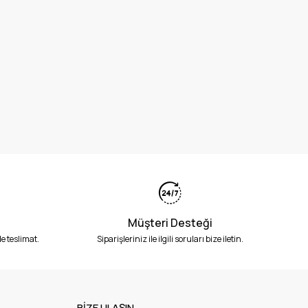
Müşteri Desteği
e teslimat.
Siparişleriniz ile ilgili soruları bize iletin.
BİZE ULAŞIN