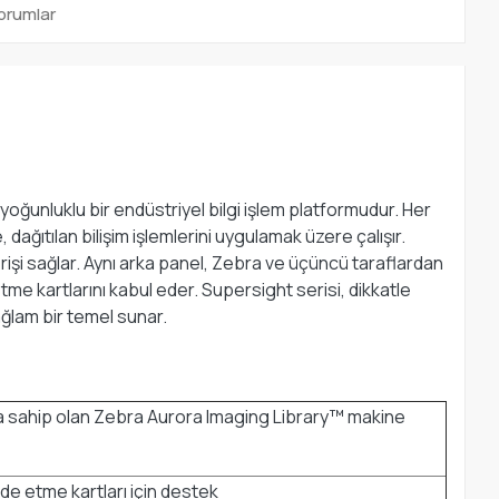
orumlar
oğunluklu bir endüstriyel bilgi işlem platformudur. Her
, dağıtılan bilişim işlemlerini uygulamak üzere çalışır.
verişi sağlar. Aynı arka panel, Zebra ve üçüncü taraflardan
e kartlarını kabul eder. Supersight serisi, dikkatle
ağlam bir temel sunar.
na sahip olan Zebra Aurora Imaging Library™ makine
de etme kartları için destek