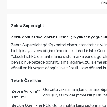
Ürü
Zebra Supersight
Zorlu endüstriyel görüntüleme için yüksek yoğunlukl
Zebra Supersight görüş kontrol cihazı, standart bir 4U m
bir bilgisayar veya bilişim kümesinde, dahili bir Intel Core 
Yüksek hızlı PCIe anahtarlama sistemi arka paneli, gerekti
geniş bir yelpazede görüntü alma, ağ arayüzü, işleme akt
yönetilen bir yaşam döngüsü ve sürekli, uzun dönemli kull
Teknik Özellikler
Görüntü yakalama, işleme, analiz, di
Zebra Aurora™
görüşü yazılımı geliştirme kiti (SDK)
Yazılımı
Seçkin Özellikler
PCIe Gen3 anahtarlama sistemi arka y