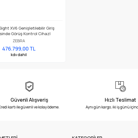
ght XV6 Genişletilebilir Giriş
sinde Görüş Kontrol CihazI
ZEBRA
476.799,00 TL
kdv dahil
Güvenli Alışveriş
Hızlı Teslimat
Kredi kartı ile güvenli ve kolay ödeme.
Aynı gün kargo, iki iş günü içind
METLERİ
KATEGORİLER