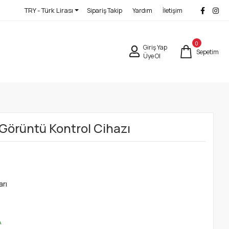
TRY - Türk Lirası
Sipariş Takip
Yardım
İletişim
0
Giriş Yap
Sepetim
Üye Ol
Görüntü Kontrol Cihazı
arı
O
A