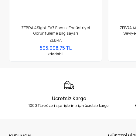
ZEBRA 4Sight EV7 Fansız Endüstriyel
ZEBRA 4Si
Görüntüleme Bilgisayarı
Seviye
ZEBRA
595.998,75 TL
kdv dahil
Ücretsiz Kargo
1000 TL ve üzeri siparişleriniz için ücretsiz kargo!
KURUMSAL
MÜŞTERİ HİZ