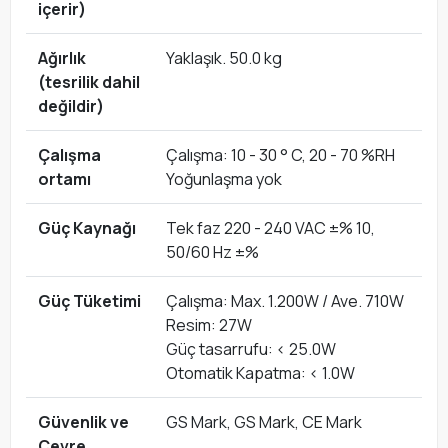
içerir)
Ağırlık
Yaklaşık. 50.0 kg
(tesrilik dahil
değildir)
Çalışma
Çalışma: 10 - 30 ° C, 20 - 70 %RH
ortamı
Yoğunlaşma yok
Güç Kaynağı
Tek faz 220 - 240 VAC ±% 10,
50/60 Hz ±%
Güç Tüketimi
Çalışma: Max. 1.200W / Ave. 710W
Resim: 27W
Güç tasarrufu: < 25.0W
Otomatik Kapatma: < 1.0W
Güvenlik ve
GS Mark, GS Mark, CE Mark
Çevre