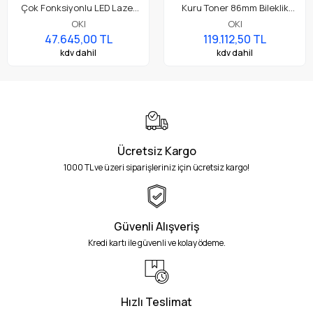
Çok Fonksiyonlu LED Lazer
Kuru Toner 86mm Bileklik
Yazıcı Wi-Fi, Dubleks Baskı,
Bilet Etiket Rulo Yazıcı
OKI
OKI
Tarayıcı, Fotokopi ve Faks
47.645,00 TL
119.112,50 TL
YB8001-7004P003
kdv dahil
kdv dahil
Ücretsiz Kargo
1000 TL ve üzeri siparişleriniz için ücretsiz kargo!
Güvenli Alışveriş
Kredi kartı ile güvenli ve kolay ödeme.
Hızlı Teslimat