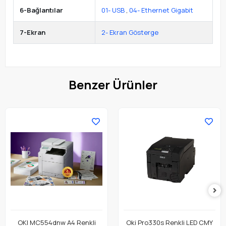
6-Bağlantılar
01- USB
,
04- Ethernet Gigabit
7-Ekran
2- Ekran Gösterge
Benzer Ürünler
OKI MC554dnw A4 Renkli
Oki Pro330s Renkli LED CMY