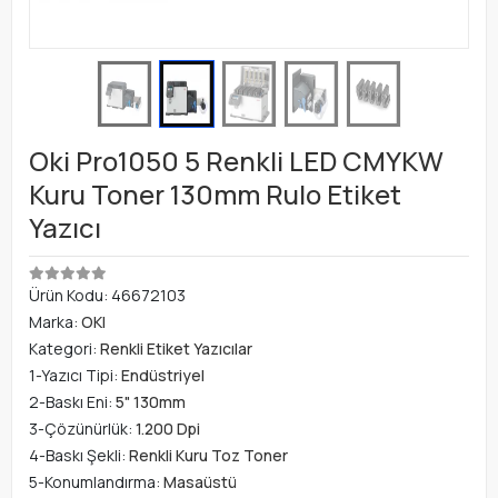
Oki Pro1050 5 Renkli LED CMYKW
Kuru Toner 130mm Rulo Etiket
Yazıcı
Ürün Kodu:
46672103
Marka:
OKI
Kategori:
Renkli Etiket Yazıcılar
1-Yazıcı Tipi:
Endüstriyel
2-Baskı Eni:
5" 130mm
3-Çözünürlük:
1.200 Dpi
4-Baskı Şekli:
Renkli Kuru Toz Toner
5-Konumlandırma:
Masaüstü