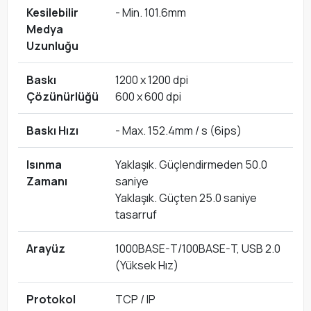
Kesilebilir
- Min. 101.6mm
Medya
Uzunluğu
Baskı
1200 x 1200 dpi
Çözünürlüğü
600 x 600 dpi
Baskı Hızı
- Max. 152.4mm / s (6ips)
Isınma
Yaklaşık. Güçlendirmeden 50.0
Zamanı
saniye
Yaklaşık. Güçten 25.0 saniye
tasarruf
Arayüz
1000BASE-T/100BASE-T, USB 2.0
(Yüksek Hız)
Protokol
TCP / IP