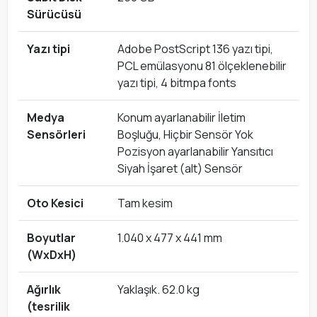
Sürücüsü
Yazı tipi
Adobe PostScript 136 yazı tipi,
PCL emülasyonu 81 ölçeklenebilir
yazı tipi, 4 bitmpa fonts
Medya
Konum ayarlanabilir İletim
Sensörleri
Boşluğu, Hiçbir Sensör Yok
Pozisyon ayarlanabilir Yansıtıcı
Siyah İşaret (alt) Sensör
Oto Kesici
Tam kesim
Boyutlar
1.040 x 477 x 441 mm
(WxDxH)
Ağırlık
Yaklaşık. 62.0 kg
(tesrilik