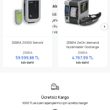
TransTracker Çift Sıcaklık Nakliye Göstergeleri
TransTracker CD ve CF ikili göstergeleri, yüksek ısı
değişimi veya donma olayından zarar görebilecek
ürünlerin yönetimini veya kullanımını tespit eden ve
önleyen LIMITmarker® ısı ve FREEZEmarker donma
göstergelerini içerir.
ZEBRA ZS300 Sensör
ZEBRA ZeOn-demand
Yazdırılabilir Gösterge
ZEBRA
ZEBRA
59.599,88 TL
4.767,99 TL
kdv dahil
kdv dahil
Ücretsiz Kargo
1000 TL ve üzeri siparişleriniz için ücretsiz kargo!