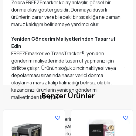
Zebra FREEZEmarker kolay anlaşılır, görsel bir
donma olayı göstergesidir. Donmaya duyarlı
ürünlerin zarar verebileceki bir sıcaklığa ne zaman
maruz kaldığını belirlemeye yardımcı olur.
Yeniden Gönderim Maliyetlerinden Tasarruf
Edin
FREEZEmarker ve TransTracker®, yeniden
gönderim maliyetlerinde tasarruf yapmanız için
birlikte çalışır. Ürünün soğuk zincir nakliyesi veya
depolanması sırasında hasar verici donma
olaylarına maruz kalıp kalmadığı belirsiz olabilir;
kazancınızı ürünlerin yeniden gönderimi
Benzer Ürünler
maliyetinden koruyun.
Size Özel Çözümler
Zebra donma göstergelerinin, çok çeşitli donma
olaylarının tespitini sağlayan birkaç farklı etkilenme
sıcaklığı vardır. Ayrıca, marka bilgileriyle