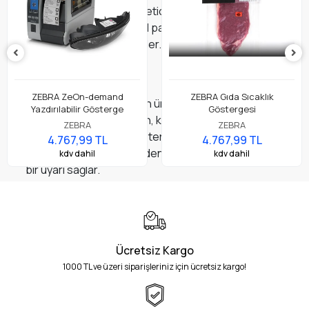
özelleştirilebilirler ve tüketici bilgilerini de içeren
birden fazla birimlik ikincil paketlere veya sevkiyat
kutularına yerleştirilebilirler.
FREEZEmarker
ZEBRA ZeOn-demand
ZEBRA Gıda Sıcaklık
FREEZEmarker, doğrudan ürün yüzeylerine veya
Yazdırılabilir Gösterge
Göstergesi
ambalajına uygulanabilen, kendinden yapışkanlı, tek
ZEBRA
ZEBRA
kullanımlık bir donma göstergesidir. FREEZEmarker,
4.767,99 TL
4.767,99 TL
bir donma olayını takip eden 30 dakika içinde görsel
kdv dahil
kdv dahil
bir uyarı sağlar.
Ücretsiz Kargo
1000 TL ve üzeri siparişleriniz için ücretsiz kargo!