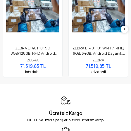
ZEBRA ET401 10" 5G,
ZEBRA ET401 10" Wi-Fi 7, RFID,
8GB/128GB, RFID Android
6GB/64GB, Android Dayanıklı
Dayanıklı Endüstriyel Tablet
Endüstriyel Tablet
ZEBRA
ZEBRA
71.519,85 TL
71.519,85 TL
kdv dahil
kdv dahil
Ücretsiz Kargo
1000 TL ve üzeri siparişleriniz için ücretsiz kargo!