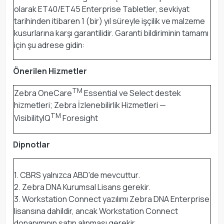
olarak ET40/ET45 Enterprise Tabletler, sevkiyat
tarihinden itibaren 1 (bir) yıl süreyle işçilik ve malzeme
kusurlarına karşı garantilidir. Garanti bildiriminin tamamı
için şu adrese gidin:
Önerilen Hizmetler
TM
Zebra OneCare
Essential ve Select destek
hizmetleri; Zebra İzlenebilirlik Hizmetleri —
TM
VisibilityIQ
Foresight
Dipnotlar
1. CBRS yalnızca ABD'de mevcuttur.
2. Zebra DNA Kurumsal Lisans gerekir.
3. Workstation Connect yazılımı Zebra DNA Enterprise
lisansına dahildir, ancak Workstation Connect
donanımının satın alınması gerekir.