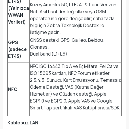
ET45)
Kuzey Amerika 5G, LTE: AT&T and Verizon
(Yalnızca
Not: Asıl bant desteği ülke veya GSM
WWAN
operatörüne göre değişebilir; daha fazla
Verileri)
bilgi için Zebra Teknolojik Destek ile
iletişime geçin.
GNSS destekli GPS, Galileo, Beidou,
GPS
Glonass.
(sadece
Dual band (L1+L5)
ET45)
NFC ISO 14443 Tip A ve B; Mifare, FeliCa ve
ISO 15693 kartları, NFC Forum etiketleri
2,3,4,5; Sunucu Kart Emülasyonu, Temassız
Ödeme Desteği, VAS (Katma Değerli
NFC
Hizmetler) ve Cüzdan desteği, Apple
ECP1.0 ve ECP2.0, Apple VAS ve Google
Smart Tap sertifikalı, VAS Kütüphanesi/SDK
Kablosuz LAN