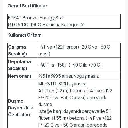
Genel Sertifikalar
EPEAT Bronze, Energy Star
RTCA/DO-160G, Bölüm 4, Kategori A1
Kullanıcı Ortamı
Çalışma
-4 F ve +122 F arası (-20 C ve +50 C
Sıcaklığı
arası)
Depolama
-40 F ila +158 F (-40 C ila +70 C)
Sıcaklığı
Nem oranı
%5 ila %95 arası, yoğuşmasız
MIL-STD-810H uyarınca
4 fit’ten (1,2 m) betona (-4 F ve +122
F/-20 C ve +50 C arası) derecede
Düşme
düşme
Dayanıklılık
İsteğe bağlı dayanıklı çerçeve ile 5,1
Özellikleri
fit’ten (1,55 m) betona (-4 F ve +122
F/-20 C ve +50 C arası) derecede