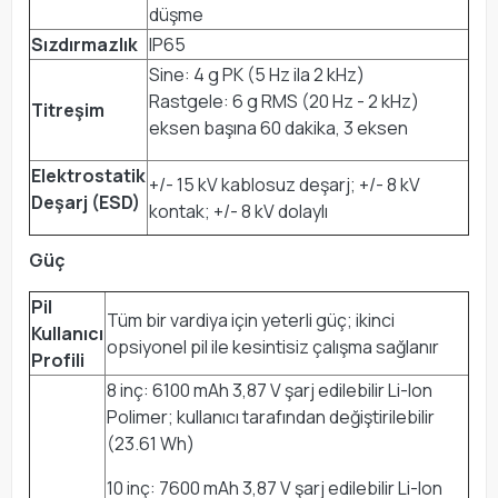
düşme
Sızdırmazlık
IP65
Sine: 4 g PK (5 Hz ila 2 kHz)
Rastgele: 6 g RMS (20 Hz - 2 kHz)
Titreşim
eksen başına 60 dakika, 3 eksen
Elektrostatik
+/- 15 kV kablosuz deşarj; +/- 8 kV
Deşarj (ESD)
kontak; +/- 8 kV dolaylı
Güç
Pil
Tüm bir vardiya için yeterli güç; ikinci
Kullanıcı
opsiyonel pil ile kesintisiz çalışma sağlanır
Profili
8 inç: 6100 mAh 3,87 V şarj edilebilir Li-Ion
Polimer; kullanıcı tarafından değiştirilebilir
(23.61 Wh)
10 inç: 7600 mAh 3,87 V şarj edilebilir Li-Ion