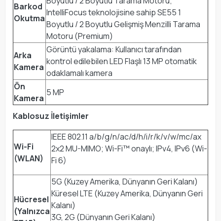
Boyutlu / 2 Boyutlu Tarama Motoru;
Barkod
IntelliFocus teknolojisine sahip SE55 1
Okutma
Boyutlu / 2 Boyutlu Gelişmiş Menzilli Tarama
Motoru (Premium)
Görüntü yakalama: Kullanıcı tarafından
Arka
kontrol edilebilen LED Flaşlı 13 MP otomatik
Kamera
odaklamalı kamera
Ön
5 MP
Kamera
Kablosuz İletişimler
IEEE 802.11 a/b/g/n/ac/d/h/i/r/k/v/w/mc/ax
Wi-Fi
2x2 MU-MIMO; Wi-Fi™ onaylı; IPv4, IPv6 (Wi-
(WLAN)
Fi 6)
5G (Kuzey Amerika, Dünyanın Geri Kalanı)
Küresel LTE (Kuzey Amerika, Dünyanın Geri
Hücresel
Kalanı)
(Yalnızca
3G, 2G (Dünyanın Geri Kalanı)