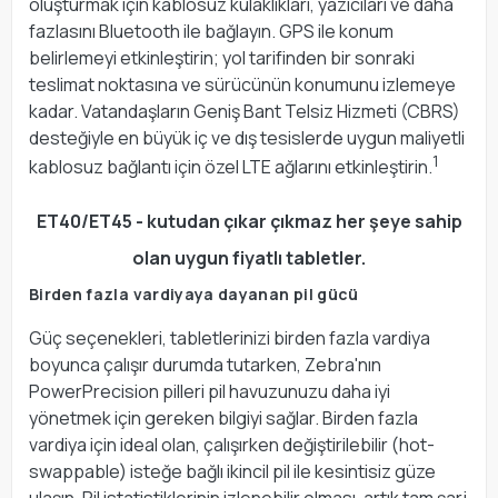
oluşturmak için kablosuz kulaklıkları, yazıcıları ve daha
fazlasını Bluetooth ile bağlayın. GPS ile konum
belirlemeyi etkinleştirin; yol tarifinden bir sonraki
teslimat noktasına ve sürücünün konumunu izlemeye
kadar. Vatandaşların Geniş Bant Telsiz Hizmeti (CBRS)
desteğiyle en büyük iç ve dış tesislerde uygun maliyetli
1
kablosuz bağlantı için özel LTE ağlarını etkinleştirin.
ET40/ET45 - kutudan çıkar çıkmaz her şeye sahip
olan uygun fiyatlı tabletler.
Birden fazla vardiyaya dayanan pil gücü
Güç seçenekleri, tabletlerinizi birden fazla vardiya
boyunca çalışır durumda tutarken, Zebra'nın
PowerPrecision pilleri pil havuzunuzu daha iyi
yönetmek için gereken bilgiyi sağlar. Birden fazla
vardiya için ideal olan, çalışırken değiştirilebilir (hot-
swappable) isteğe bağlı ikincil pil ile kesintisiz güze