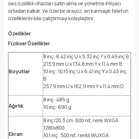
ses özellikli cihazları satın alma ve yönetme ihtiyacı
ortadan kalkar. Ve özel bir arayüz, en karmaşık telefon
özelliklerini bile çalıştırmayı kolaylaştırır.
Özellikler
Fiziksel Özellikler
8 inç: 8,42 inç U x 5,32 inç Y x 0,45 inç B
213,9 mm U x 134,8 mm Y x 11,4 mm B
Boyutlar
10 inç: 10,15 inç U x 6,41 inç Y x 0.45 inç
B
257,9 mm U x 162,9 mm Y x 11,4 mm D
8 inç: 485 g
Ağırlık
10 inç: 690 g
8 inç/20,3 cm: 600 nit, renk WXGA
1280x800
Ekran
10,1 inç: 500 nit, renkli WUXGA