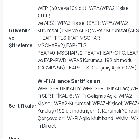
WEP (40 veya 104 bit); WPA/WPA2 Kişisel
(TKIP,
ve AES); WPA3 Kişisel (SAE); WPA/WPA2
Güvenlik
Kurumsal (TKIP ve AES); WPA3 Kurumsal (AES
ve
— EAP-TTLS (PAP, MSCHAP,
Şifreleme
MSCHAPv2),EAP-TLS,
PEAPv0-MSCHAPv2, PEAPv1-EAP-GTC, LEAP
ve EAP-PWD; WPA3 Kurumsal 192 bit modu
(GCMP256) - EAP-TLS; Gelişmiş Açık (OWE)
Wi-Fi Alliance Sertifikaları
:
Wi-Fi SERTİFİKALI n; Wi-Fi SERTİFİKALI ac; Wi-
Fi SERTİFİKALI 6; Wi-Fi Gelişmiş Açık; WPA2-
Kişisel; WPA2-Kurumsal; WPA3-Kişisel; WPA3
Sertifikalar
Kuruluş (192 bit modu içerir); Korumalı Yöneti
Çerçeveleri; Wi-Fi Agile Multiband; WMM; Wi-
Fi Direct
Hızlı