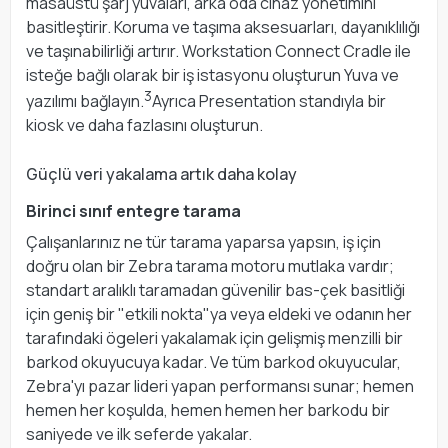
masaüstü şarj yuvaları, arka oda cihaz yönetimini
basitleştirir. Koruma ve taşıma aksesuarları, dayanıklılığı
ve taşınabilirliği artırır. Workstation Connect Cradle ile
isteğe bağlı olarak bir iş istasyonu oluşturun Yuva ve
3
yazılımı bağlayın.
Ayrıca Presentation standıyla bir
kiosk ve daha fazlasını oluşturun.
Güçlü veri yakalama artık daha kolay
Birinci sınıf entegre tarama
Çalışanlarınız ne tür tarama yaparsa yapsın, iş için
doğru olan bir Zebra tarama motoru mutlaka vardır;
standart aralıklı taramadan güvenilir bas-çek basitliği
için geniş bir "etkili nokta"ya veya eldeki ve odanın her
tarafındaki ögeleri yakalamak için gelişmiş menzilli bir
barkod okuyucuya kadar. Ve tüm barkod okuyucular,
Zebra'yı pazar lideri yapan performansı sunar; hemen
hemen her koşulda, hemen hemen her barkodu bir
saniyede ve ilk seferde yakalar.