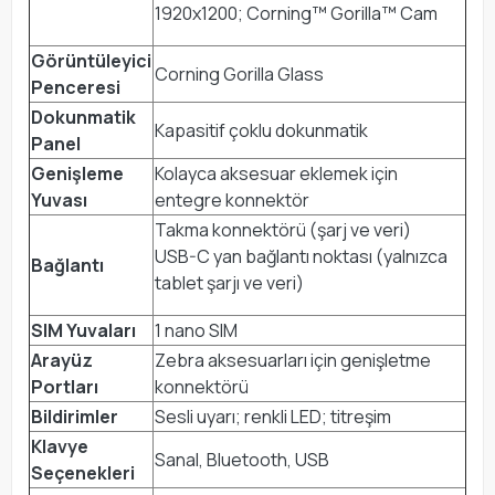
1920x1200; Corning™ Gorilla™ Cam
Görüntüleyici
Corning Gorilla Glass
Penceresi
Dokunmatik
Kapasitif çoklu dokunmatik
Panel
Genişleme
Kolayca aksesuar eklemek için
Yuvası
entegre konnektör
Takma konnektörü (şarj ve veri)
USB-C yan bağlantı noktası (yalnızca
Bağlantı
tablet şarjı ve veri)
SIM Yuvaları
1 nano SIM
Arayüz
Zebra aksesuarları için genişletme
Portları
konnektörü
Bildirimler
Sesli uyarı; renkli LED; titreşim
Klavye
Sanal, Bluetooth, USB
Seçenekleri