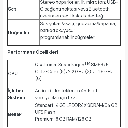
Stereo hoparlörler; iki mikrofon; USB-
Ses
C bağlantı noktası veya Bluetooth
üzerinden sesli kulaklık desteği
Ses yukarı/aşağı; güç açma/kapama;
barkod okuyucu;
Düğmeler
programlanabilir düğmeler
Performans Özellikleri
TM
Qualcomm Snapdragon
SM6375
Octa-Core (8): 2,2 GHz (2) ve 1,8 GHz
CPU
(6)
İşletim
Android; desteklenen Android
Sistemi
versiyonları için bkz:
Standart: 4 GB LPDDR4X SDRAM/64 GB
UFS Flash
Bellek
Premium: 8 GB RAM/128 GB