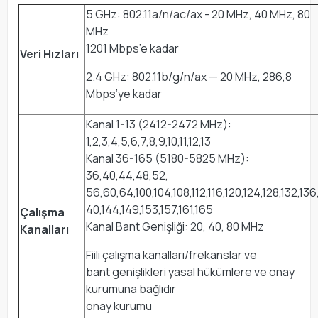
5 GHz: 802.11a/n/ac/ax - 20 MHz, 40 MHz, 80
MHz
1201 Mbps’e kadar
Veri Hızları
2.4 GHz: 802.11b/g/n/ax — 20 MHz, 286,8
Mbps’ye kadar
Kanal 1-13 (2412-2472 MHz):
1,2,3,4,5,6,7,8,9,10,11,12,13
Kanal 36-165 (5180-5825 MHz):
36,40,44,48,52,
56,60,64,100,104,108,112,116,120,124,128,132,136,
40,144,149,153,157,161,165
Çalışma
Kanal Bant Genişliği: 20, 40, 80 MHz
Kanalları
Fiili çalışma kanalları/frekanslar ve
bant genişlikleri yasal hükümlere ve onay
kurumuna bağlıdır
onay kurumu