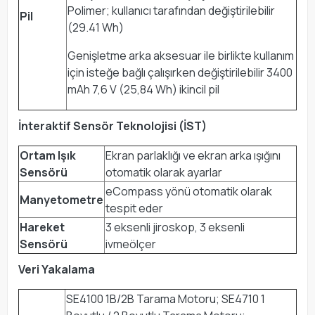
Polimer; kullanıcı tarafından değiştirilebilir
Pil
(29.41 Wh)
Genişletme arka aksesuar ile birlikte kullanım
için isteğe bağlı çalışırken değiştirilebilir 3400
mAh 7,6 V (25,84 Wh) ikincil pil
İnteraktif Sensör Teknolojisi (İST)
Ortam Işık
Ekran parlaklığı ve ekran arka ışığını
Sensörü
otomatik olarak ayarlar
eCompass yönü otomatik olarak
Manyetometre
tespit eder
Hareket
3 eksenli jiroskop, 3 eksenli
Sensörü
ivmeölçer
Veri Yakalama
SE4100 1B/2B Tarama Motoru; SE4710 1