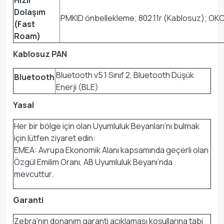
Dolaşım
PMKID önbellekleme; 802.11r (Kablosuz); OK
(Fast
Roam)
Kablosuz PAN
Bluetooth v5.1 Sınıf 2, Bluetooth Düşük
Bluetooth
Enerji (BLE)
Yasal
Her bir bölge için olan Uyumluluk Beyanları’nı bulmak
için lütfen ziyaret edin:
EMEA: Avrupa Ekonomik Alanı kapsamında geçerli olan
Özgül Emilim Oranı, AB Uyumluluk Beyanı’nda
mevcuttur.
Garanti
Zebra'nın donanım garanti açıklaması koşullarına tabi