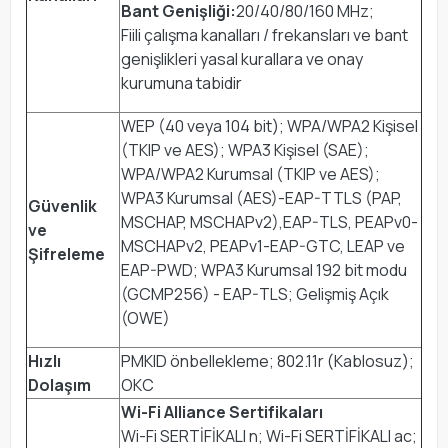
Bant Genişliği:
20/40/80/160 MHz;
Fiili çalışma kanalları / frekansları ve bant
genişlikleri yasal kurallara ve onay
kurumuna tabidir
WEP (40 veya 104 bit); WPA/WPA2 Kişisel
(TKIP ve AES); WPA3 Kişisel (SAE);
WPA/WPA2 Kurumsal (TKIP ve AES);
WPA3 Kurumsal (AES)-EAP-TTLS (PAP,
Güvenlik
MSCHAP, MSCHAPv2),EAP-TLS, PEAPv0-
ve
MSCHAPv2, PEAPv1-EAP-GTC, LEAP ve
Şifreleme
EAP-PWD; WPA3 Kurumsal 192 bit modu
(GCMP256) - EAP-TLS; Gelişmiş Açık
(OWE)
Hızlı
PMKID önbellekleme; 802.11r (Kablosuz);
Dolaşım
OKC
Wi-Fi Alliance Sertifikaları
Wi-Fi SERTİFİKALI n; Wi-Fi SERTİFİKALI ac;