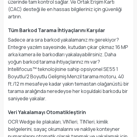
üzerinde tam kontrol sağlar. Ve Ortak Erişim Kartı
(CAC) desteği ile en hassas bilgileriniz için güvenliği
artırın.
Tüm Barkod Tarama İhtiyaçlarını Karşılar
Sadece ara sıra barkod yakalamanız mı gerekiyor?
Entegre yazılım sayesinde, kutudan çıkar çıkmaz 16 MP
arka kamera ile barkodları yakalayabilirsiniz. Daha
yoğun barkod tarama ihtiyaçlarınız mı var?
Intellifocus™ teknolojisine sahip opsiyonel SE55 1
Boyutlu/2 Boyutlu Gelişmiş Menzil tarama motoru, 40
ft./12 m mesafeye kadar yakın temastan olağanüstü bir
tarama aralığında neredeyse her koşuldaki barkodu bir
saniyede yakalar.
Veri Yakalamayı Otomatikleştirin
OCR Wedge ile plakaları, VIN'leri, TIN'leri, kimlik
belgelerini, sayaç okumalarını ve nakliye konteyner
numaralarını otomatik olarak tanımak ve yakalamak için