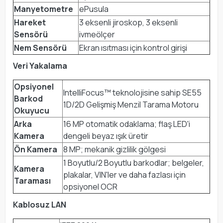
Manyetometre
ePusula
Hareket
3 eksenli jiroskop, 3 eksenli
Sensörü
ivmeölçer
Nem Sensörü
Ekran ısıtması için kontrol girişi
Veri Yakalama
Opsiyonel
IntelliFocus™ teknolojisine sahip SE55
Barkod
1D/2D Gelişmiş Menzil Tarama Motoru
Okuyucu
Arka
16 MP otomatik odaklama; flaş LED'i
Kamera
dengeli beyaz ışık üretir
Ön Kamera
8 MP; mekanik gizlilik gölgesi
1 Boyutlu/2 Boyutlu barkodlar; belgeler,
Kamera
plakalar, VIN'ler ve daha fazlası için
Taraması
opsiyonel OCR
Kablosuz LAN