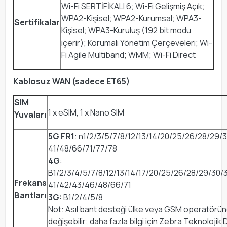
Wi-Fi SERTİFİKALI 6; Wi-Fi Gelişmiş Açık;
WPA2-Kişisel; WPA2-Kurumsal; WPA3-
Sertifikalar
Kişisel; WPA3-Kuruluş (192 bit modu
içerir); Korumalı Yönetim Çerçeveleri; Wi-
Fi Agile Multiband; WMM; Wi-Fi Direct
Kablosuz WAN (sadece ET65)
SIM
1 x eSIM, 1 x Nano SIM
Yuvaları
5G FR1
: n1/2/3/5/7/8/12/13/14/20/25/26/28/29/
41/48/66/71/77/78
4G
:
B1/2/3/4/5/7/8/12/13/14/17/20/25/26/28/29/30/
Frekans
41/42/43/46/48/66/71
Bantları
3G:
B1/2/4/5/8
Not: Asıl bant desteği ülke veya GSM operatörü
değişebilir; daha fazla bilgi için Zebra Teknolojik 