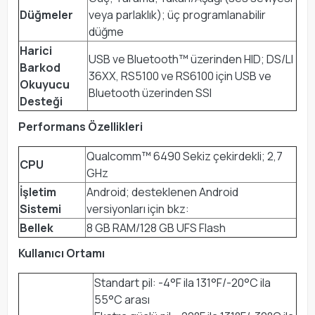
Düğmeler
veya parlaklık); üç programlanabilir
düğme
Harici
USB ve Bluetooth™ üzerinden HID; DS/LI
Barkod
36XX, RS5100 ve RS6100 için USB ve
Okuyucu
Bluetooth üzerinden SSI
Desteği
Performans Özellikleri
Qualcomm™ 6490 Sekiz çekirdekli; 2,7
CPU
GHz
İşletim
Android; desteklenen Android
Sistemi
versiyonları için bkz:
Bellek
8 GB RAM/128 GB UFS Flash
Kullanıcı Ortamı
Standart pil: -4°F ila 131°F/-20°C ila
55°C arası