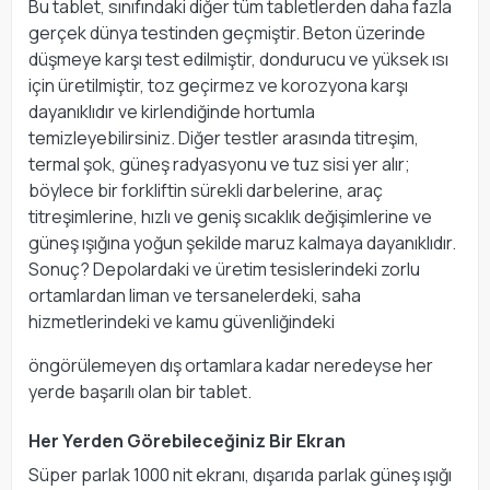
Bu tablet, sınıfındaki diğer tüm tabletlerden daha fazla
gerçek dünya testinden geçmiştir. Beton üzerinde
düşmeye karşı test edilmiştir, dondurucu ve yüksek ısı
için üretilmiştir, toz geçirmez ve korozyona karşı
dayanıklıdır ve kirlendiğinde hortumla
temizleyebilirsiniz. Diğer testler arasında titreşim,
termal şok, güneş radyasyonu ve tuz sisi yer alır;
böylece bir forkliftin sürekli darbelerine, araç
titreşimlerine, hızlı ve geniş sıcaklık değişimlerine ve
güneş ışığına yoğun şekilde maruz kalmaya dayanıklıdır.
Sonuç? Depolardaki ve üretim tesislerindeki zorlu
ortamlardan liman ve tersanelerdeki, saha
hizmetlerindeki ve kamu güvenliğindeki
öngörülemeyen dış ortamlara kadar neredeyse her
yerde başarılı olan bir tablet.
Her Yerden Görebileceğiniz Bir Ekran
Süper parlak 1000 nit ekranı, dışarıda parlak güneş ışığı