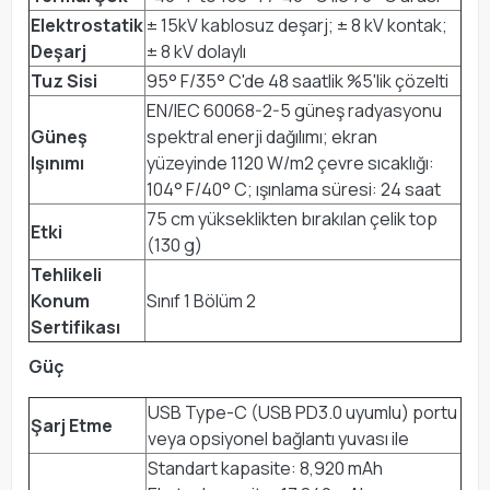
Elektrostatik
± 15kV kablosuz deşarj; ± 8 kV kontak;
Deşarj
± 8 kV dolaylı
Tuz Sisi
95° F/35° C'de 48 saatlik %5'lik çözelti
EN/IEC 60068-2-5 güneş radyasyonu
Güneş
spektral enerji dağılımı; ekran
Işınımı
yüzeyinde 1120 W/m2 çevre sıcaklığı:
104° F/40° C; ışınlama süresi: 24 saat
75 cm yükseklikten bırakılan çelik top
Etki
(130 g)
Tehlikeli
Konum
Sınıf 1 Bölüm 2
Sertifikası
Güç
USB Type-C (USB PD3.0 uyumlu) portu
Şarj Etme
veya opsiyonel bağlantı yuvası ile
Standart kapasite: 8,920 mAh