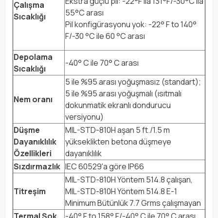
Ekstra güçlü pil: -22°F ila 131°F/-30°C ila
Çalışma
55°C arası
Sıcaklığı
Pil konfigürasyonu yok: -22° F to 140°
F/-30 °C ile 60 °C arası
Depolama
-40° C ile 70° C arası
Sıcaklığı
5 ile %95 arası yoğuşmasız (standart);
5 ile %95 arası yoğuşmalı (ısıtmalı
Nem oranı
dokunmatik ekranlı dondurucu
versiyonu)
Düşme
MIL-STD-810H aşan 5 ft./1.5 m
Dayanıklılık
yükseklikten betona düşmeye
Özellikleri
dayanıklılık
Sızdırmazlık
IEC 60529'a göre IP66
MIL-STD-810H Yöntem 514.8 çalışan,
Titreşim
MIL-STD-810H Yöntem 514.8 E-1
Minimum Bütünlük 7.7 Grms çalışmayan
Termal Şok
-40° F to 158° F/-40° C ile 70° C arası