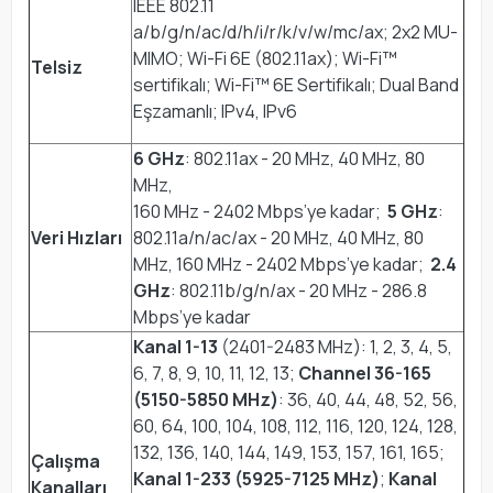
IEEE 802.11
a/b/g/n/ac/d/h/i/r/k/v/w/mc/ax; 2x2 MU-
MIMO; Wi-Fi 6E (802.11ax); Wi-Fi™
Telsiz
sertifikalı; Wi-Fi™ 6E Sertifikalı; Dual Band
Eşzamanlı; IPv4, IPv6
6 GHz
: 802.11ax - 20 MHz, 40 MHz, 80
MHz,
160 MHz - 2402 Mbps’ye kadar;
5 GHz
:
Veri Hızları
802.11a/n/ac/ax - 20 MHz, 40 MHz, 80
MHz, 160 MHz - 2402 Mbps’ye kadar;
2.4
GHz
: 802.11b/g/n/ax - 20 MHz - 286.8
Mbps’ye kadar
Kanal 1-13
(2401-2483 MHz): 1, 2, 3, 4, 5,
6, 7, 8, 9, 10, 11, 12, 13;
Channel 36-165
(5150-5850 MHz)
: 36, 40, 44, 48, 52, 56,
60, 64, 100, 104, 108, 112, 116, 120, 124, 128,
132, 136, 140, 144, 149, 153, 157, 161, 165;
Çalışma
Kanal 1-233 (5925-7125 MHz)
;
Kanal
Kanalları