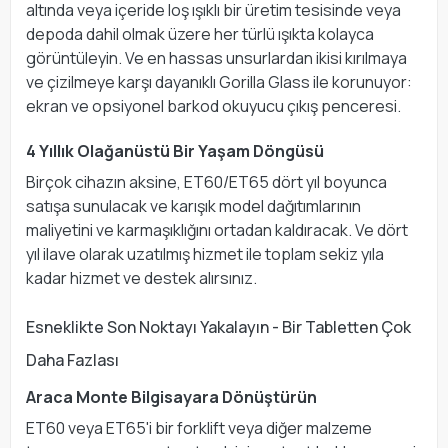
altında veya içeride loş ışıklı bir üretim tesisinde veya
depoda dahil olmak üzere her türlü ışıkta kolayca
görüntüleyin. Ve en hassas unsurlardan ikisi kırılmaya
ve çizilmeye karşı dayanıklı Gorilla Glass ile korunuyor:
ekran ve opsiyonel barkod okuyucu çıkış penceresi.
4 Yıllık Olağanüstü Bir Yaşam Döngüsü
Birçok cihazın aksine, ET60/ET65 dört yıl boyunca
satışa sunulacak ve karışık model dağıtımlarının
maliyetini ve karmaşıklığını ortadan kaldıracak. Ve dört
yıl ilave olarak uzatılmış hizmet ile toplam sekiz yıla
kadar hizmet ve destek alırsınız.
Esneklikte Son Noktayı Yakalayın - Bir Tabletten Çok
Daha Fazlası
Araca Monte Bilgisayara Dönüştürün
ET60 veya ET65'i bir forklift veya diğer malzeme