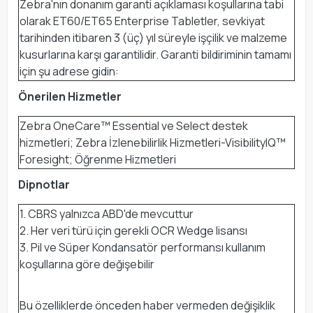
Zebra'nın donanım garanti açıklaması koşullarına tabi
olarak ET60/ET65 Enterprise Tabletler, sevkiyat
tarihinden itibaren 3 (üç) yıl süreyle işçilik ve malzeme
kusurlarına karşı garantilidir. Garanti bildiriminin tamamı
için şu adrese gidin:
Önerilen Hizmetler
Zebra OneCare™ Essential ve Select destek
hizmetleri; Zebra İzlenebilirlik Hizmetleri-VisibilityIQ™
Foresight; Öğrenme Hizmetleri
Dipnotlar
1. CBRS yalnızca ABD'de mevcuttur
2. Her veri türü için gerekli OCR Wedge lisansı
3. Pil ve Süper Kondansatör performansı kullanım
koşullarına göre değişebilir
Bu özelliklerde önceden haber vermeden değişiklik