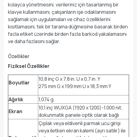
kolayca yönetmesini, verileriniz için tasarlanmış bir
klavye kullanmasını, çalışanların işe odaklanmasını
sağlamak için uygulamaları ve cihaz özelliklerini
kısıtlamasını, tek bir tarama düğmesine basarak birden
fazla etiket üzerinde birden fazla barkod yakalamasını
ve daha fazlasını sağlar.
Özellikler
Fiziksel Özellikler
10,8 inç G x 7,8 in. U x 0,7 in. Y
Boyutlar
275 mm G x 199 mm U x 18,3 mm Y
Ağırlık
1,074 g
10,1 inç WUXGA (1920 x 1200)-1.000 nit;
Ekran
dokunmatik panele optik olarak bağlı
Çıplak veya eldivenli parmak ucu girişi
veya iletken ekran kalemi (ayrı satılır) ile