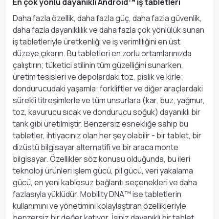
En çok yönlü dayanıklı Android™ iş tabletleri
Daha fazla özellik, daha fazla güç, daha fazla güvenlik,
daha fazla dayanıklılık ve daha fazla çok yönlülük sunan
iş tabletleriyle üretkenliği ve iş verimliliğini en üst
düzeye çıkarın. Bu tabletleri en zorlu ortamlarınızda
çalıştırın; tüketici stilinin tüm güzelliğini sunarken,
üretim tesisleri ve depolardaki toz, pislik ve kirle;
dondurucudaki yaşamla; forkliftler ve diğer araçlardaki
sürekli titreşimlerle ve tüm unsurlara (kar, buz, yağmur,
toz, kavurucu sıcak ve dondurucu soğuk) dayanıklı bir
tank gibi üretilmiştir. Benzersiz esnekliğe sahip bu
tabletler, ihtiyacınız olan her şey olabilir - bir tablet, bir
dizüstü bilgisayar alternatifi ve bir araca monte
bilgisayar. Özellikler söz konusu olduğunda, bu ileri
teknoloji ürünleri işlem gücü, pil gücü, veri yakalama
gücü, en yeni kablosuz bağlantı seçenekleri ve daha
fazlasıyla yüklüdür. Mobility DNA™ ise tabletlerin
kullanımını ve yönetimini kolaylaştıran özellikleriyle
benzersiz bir değer katıyor. İşiniz dayanıklı bir tablet