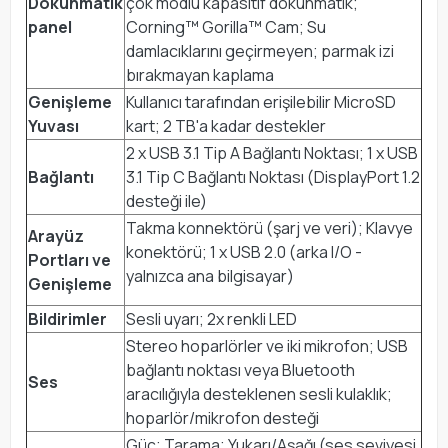
Dokunmatik
çok modlu kapasitif dokunmatik;
panel
Corning™ Gorilla™ Cam; Su
damlacıklarını geçirmeyen; parmak izi
bırakmayan kaplama
Genişleme
Kullanıcı tarafından erişilebilir MicroSD
Yuvası
kart; 2 TB'a kadar destekler
2 x USB 3.1 Tip A Bağlantı Noktası; 1 x USB
Bağlantı
3.1 Tip C Bağlantı Noktası (DisplayPort 1.2
desteği ile)
Takma konnektörü (şarj ve veri); Klavye
Arayüz
konektörü; 1 x USB 2.0 (arka I/O -
Portları ve
yalnızca ana bilgisayar)
Genişleme
Bildirimler
Sesli uyarı; 2x renkli LED
Stereo hoparlörler ve iki mikrofon; USB
bağlantı noktası veya Bluetooth
Ses
aracılığıyla desteklenen sesli kulaklık;
hoparlör/mikrofon desteği
Güç; Tarama; Yukarı/Aşağı (ses seviyesi