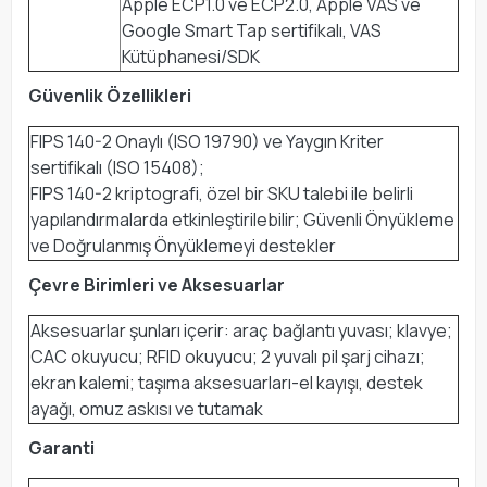
Apple ECP1.0 ve ECP2.0, Apple VAS ve
Google Smart Tap sertifikalı, VAS
Kütüphanesi/SDK
Güvenlik Özellikleri
FIPS 140-2 Onaylı (ISO 19790) ve Yaygın Kriter
sertifikalı (ISO 15408);
FIPS 140-2 kriptografi, özel bir SKU talebi ile belirli
yapılandırmalarda etkinleştirilebilir; Güvenli Önyükleme
ve Doğrulanmış Önyüklemeyi destekler
Çevre Birimleri ve Aksesuarlar
Aksesuarlar şunları içerir: araç bağlantı yuvası; klavye;
CAC okuyucu; RFID okuyucu; 2 yuvalı pil şarj cihazı;
ekran kalemi; taşıma aksesuarları-el kayışı, destek
ayağı, omuz askısı ve tutamak
Garanti