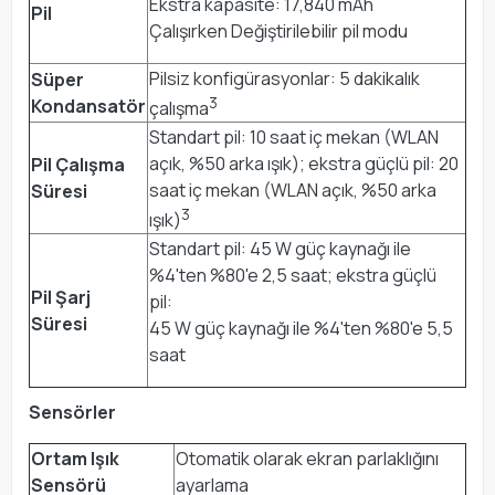
Ekstra kapasite: 17,840 mAh
Pil
Çalışırken Değiştirilebilir pil modu
Pilsiz konfigürasyonlar: 5 dakikalık
Süper
3
Kondansatör
çalışma
Standart pil: 10 saat iç mekan (WLAN
açık, %50 arka ışık); ekstra güçlü pil: 20
Pil Çalışma
saat iç mekan (WLAN açık, %50 arka
Süresi
3
ışık)
Standart pil: 45 W güç kaynağı ile
%4'ten %80'e 2,5 saat; ekstra güçlü
Pil Şarj
pil:
Süresi
45 W güç kaynağı ile %4'ten %80'e 5,5
saat
Sensörler
Ortam Işık
Otomatik olarak ekran parlaklığını
Sensörü
ayarlama