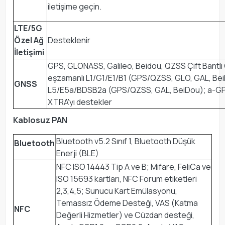
iletişime geçin.
LTE/5G
Özel Ağ
Desteklenir
İletişimi
GPS, GLONASS, Galileo, Beidou, QZSS Çift Bantl
eşzamanlı L1/G1/E1/B1 (GPS/QZSS, GLO, GAL, Be
GNSS
L5/E5a/BDSB2a (GPS/QZSS, GAL, BeiDou); a-G
XTRA'yı destekler
Kablosuz PAN
Bluetooth v5.2 Sınıf 1, Bluetooth Düşük
Bluetooth
Enerji (BLE)
NFC ISO 14443 Tip A ve B; Mifare, FeliCa ve
ISO 15693 kartları, NFC Forum etiketleri
2,3,4,5; Sunucu Kart Emülasyonu,
Temassız Ödeme Desteği, VAS (Katma
NFC
Değerli Hizmetler) ve Cüzdan desteği,