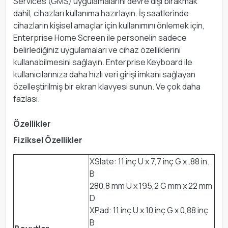
Services (GMS) uygulamalarını devre dışı bırakmak
dahil, cihazları kullanıma hazırlayın. İş saatlerinde
cihazların kişisel amaçlar için kullanımını önlemek için,
Enterprise Home Screen ile personelin sadece
belirlediğiniz uygulamaları ve cihaz özelliklerini
kullanabilmesini sağlayın. Enterprise Keyboard ile
kullanıcılarınıza daha hızlı veri girişi imkanı sağlayan
özelleştirilmiş bir ekran klavyesi sunun. Ve çok daha
fazlası.
Özellikler
Fiziksel Özellikler
XSlate: 11 inç U x 7,7 inç G x .88 in.
B
280,8 mm U x 195,2 G mm x 22 mm
D
XPad: 11 inç U x 10 inç G x 0,88 inç
B