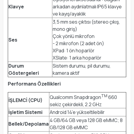
Klavye
arkadan aydınlatmalı IP65 klavye
ve kayış/ayaklık
3,5 mm ses çıktısı (stereo çıkış,
mono giriş)
Çok yönlü mikrofon
Ses
- 2 mikrofon (2 adet ön)
XPad: 1 ön hoparlör
XSlate: 1 arka hoparlör
Durum
Sistem durumu, pil durumu,
Göstergeleri
kamera aktif
Performans Özellikleri
TM
Qualcomm Snapdragon
660
İŞLEMCİ (CPU)
sekiz çekirdekli, 2.2 GHz
İşletim Sistemi
Android 14’e yükseltilebilir
4 GB/64 GB veya 128 GB eMMC; 8
Bellek/Depolama
GB/128 GB eMMC