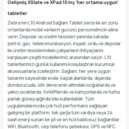
Gelişmiş XSlate ve XPad 10 inç 'her ortama uygun'
tabletler
Zebra’nın L10 Android Sağlam Tablet serisi ile en zorlu
ortamlarda mobil verilerin gücünü personelinizin eline
verin. Depolar ve üretim tesisleri yanında sahada
petrol, gaz, telekomünikasyon, inşaat, ordu ve depolar
ile üretim tesislerindeki çalışanların ihtiyaçlarını
karşılayan çeşitli modellerimiz arasından seçin. L10
tabletlerimizi günlük kullanımı kolaylaştıran kurumsal
aksesuarlarla özelleştirin. Sağlam, her yere uygun
tasarımı sayesinde evde, kapalı alanlarda, dışarıda,
dondurucuda, sıfır derecenin altındaki soğuklarda ve
yakıcı sıcaklarda, forkliftlerde ve kamyonlarda ve hatta
parlak güneş ışığında bile kullanılabilir. Tüm
uygulamalarınızda çok hızlı performans sağlayan
gelişmiş bir platform, tek şarjla tüm vardiya veya 24
saat enerji sunan bir pil ve en hızlı kablosuz bağlantılar:
WiFi, Bluetooth, cep telefonu şebekesi, GPS ve NFC.