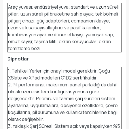
Araç yuvası; endüstriyel yuva; standart ve uzun süreli
piller; uzun süreli pil braketine sahip ayak; tek bölmeli
pil şarj cihazı; güç adaptörleri; companion klavye;
uzun ve kısa sayısallaştırıcı ve pasif kalemler;
kombinasyon ayak ve döner el kayışı; yumuşak sap;
omuz kayışı; taşıma kılıfı; ekran koruyucular; ekran
temizleme bezi
Dipnotlar
1. Tehlikeli Yerler için onaylı model gerektirir. Çoğu
XSlate ve XPad modelleri C1D2 sertifikalıdır.
2. Pil performansı, maksimum panel parlaklığı da dahil
olmak üzere sistem konfigürasyonuna göre
değişecektir. Pil ömrü ve tahmini şarj süreleri sistem
ayarlarına, uygulamalara, opsiyonel özelliklere, çevre
koşullarına, pil durumuna ve kullanıcı tercihlerine bağlı
olarak değişebilir.
3. Yaklaşık Şarj Süresi. Sistem açık veya kapalıyken %5