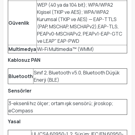
WEP (40 ya da 104 bit); WPA/WPA2
Kişisel (TKIP ve AES); WPA/WPA2
Kurumsal (TKIP ve AES) — EAP-TTLS
Güvenlik
(PAP, MSCHAP, MSCHAPv2),EAP-TLS,
PEAPv0-MSCHAPv2, PEAPv1-EAP-GTC
ve LEAP" EAP-PWD
Multimedya
Wi-Fi Multimedia™ (WMM)
Kablosuz PAN
Sınıf 2, Bluetooth v5.0, Bluetooth Düşük
Bluetooth
Enerji (BLE)
Sensörler
3-eksenli hız ölçer; ortam ışık sensörü; jiroskop;
eCompass
Yasal
UL/CSA 60950-1, 2. Sürüm; IEC/EN 60950-