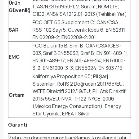
Ürün
1; AS/NZS 60950-1, 2. Sürüm; NOM 019;
Güvenliği
C1D2, ANSI/ISA 12.12.01-2013 (Tehlikeli Yer)
FCC OET 65 Supplement C; CAN/CSA
SAR
RSS-102 Sayı 5, Güvenlik Kodu 6; EN 62311,
EN 62209-2; EN62209-2:201
FCC Bölüm 15 B, Sınıf B; CAN/CSA ICES-
003, Sınıf B EN55032, Sınıf B; EN 301-489-1;
EMC
EN 301-489-17; EN 301-489-24; EN 61000-
3-2; EN 61000-3-3; EN55024; EN 303 413
Kaliforniya Proposition 65; Pil Şarj
Sistemler; RoHS 2 Doğrudan 2011/65/EU;
WEEE Direktifi 2012/19/EU; Pil: Atık Direktifi
Ortam
2013/56/EU; NMX -1-122-NYCE-2006
(Mexico Energy Consumption); Energy
Star Uyumlu; EPEAT Silver
Garanti
Zebra'nın donanım garanti açıklaması koşullarına tabi