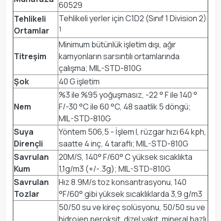
60529
Tehlikeli yerler için C1D2 (Sınıf 1 Division 2)
Tehlikeli
1
Ortamlar
Minimum bütünlük işletim dışı, ağır
Titreşim
kamyonların sarsıntılı ortamlarında
çalışma; MIL-STD-810G
Şok
40 G işletim
%3 ile %95 yoğuşmasız, -22 ° F ile 140 °
Nem
F/-30 °C ile 60 °C, 48 saatlik 5 döngü;
MIL-STD-810G
Suya
Yöntem 506,5 - İşlem I, rüzgar hızı 64 kph,
Dirençli
saatte 4 inç, 4 taraflı; MIL-STD-810G
Savrulan
20M/S, 140° F/60° C yüksek sıcaklıkta
Kum
1,1g/m3 (+/-.3g); MIL-STD-810G
Savrulan
Hız 8.9M/s toz konsantrasyonu, 140
Tozlar
°F/60° gibi yüksek sıcaklıklarda 3,9 g/m3
50/50 su ve kireç solüsyonu, 50/50 su ve
hidrojen peroksit, dizel yakıt, mineral bazlı