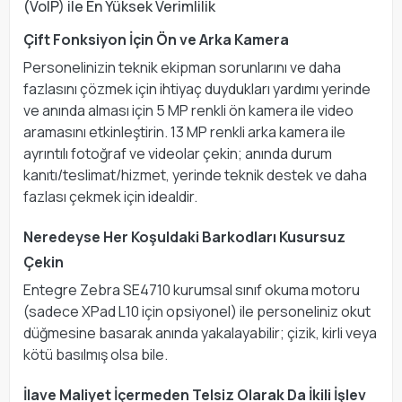
(VoIP) ile En Yüksek Verimlilik
Çift Fonksiyon İçin Ön ve Arka Kamera
Personelinizin teknik ekipman sorunlarını ve daha
fazlasını çözmek için ihtiyaç duydukları yardımı yerinde
ve anında alması için 5 MP renkli ön kamera ile video
aramasını etkinleştirin. 13 MP renkli arka kamera ile
ayrıntılı fotoğraf ve videolar çekin; anında durum
kanıtı/teslimat/hizmet, yerinde teknik destek ve daha
fazlası çekmek için idealdir.
Neredeyse Her Koşuldaki Barkodları Kusursuz
Çekin
Entegre Zebra SE4710 kurumsal sınıf okuma motoru
(sadece XPad L10 için opsiyonel) ile personeliniz okut
düğmesine basarak anında yakalayabilir; çizik, kirli veya
kötü basılmış olsa bile.
İlave Maliyet İçermeden Telsiz Olarak Da İkili İşlev