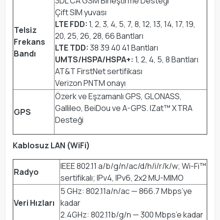
3DL CA GSM Birleştirme Desteği
Çift SIM yuvası
LTE FDD:
1, 2, 3, 4, 5, 7, 8, 12, 13, 14, 17, 19,
Telsiz
20, 25, 26, 28, 66 Bantları
Frekans
LTE TDD:
38 39 40 41 Bantları
Bandı
UMTS/HSPA/HSPA+:
1, 2, 4, 5, 8 Bantları
AT&T FirstNet sertifikası
Verizon PNTM onayı
Özerk ve Eşzamanlı GPS, GLONASS,
Gallileo, BeiDou ve A-GPS. IZat™ XTRA
GPS
Desteği
Kablosuz LAN (WiFi)
IEEE 802.11 a/b/g/n/ac/d/h/i/r/k/w; Wi-Fi™
Radyo
sertifikalı; IPv4, IPv6, 2x2 MU-MIMO
5 GHz: 802.11a/n/ac — 866.7 Mbps’ye
Veri Hızları
kadar
2.4GHz: 802.11b/g/n — 300 Mbps’e kadar