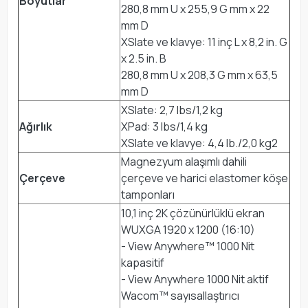
Boyutlar
280,8 mm U x 255,9 G mm x 22
mm D
XSlate ve klavye: 11 inç L x 8,2 in. G
x 2.5 in. B
280,8 mm U x 208,3 G mm x 63,5
mm D
XSlate: 2,7 lbs/1,2 kg
Ağırlık
XPad: 3 lbs/1,4 kg
XSlate ve klavye: 4,4 lb./2,0 kg2
Magnezyum alaşımlı dahili
Çerçeve
çerçeve ve harici elastomer köşe
tamponları
10,1 inç 2K çözünürlüklü ekran
WUXGA 1920 x 1200 (16:10)
- View Anywhere™ 1000 Nit
kapasitif
- View Anywhere 1000 Nit aktif
Wacom™ sayısallaştırıcı