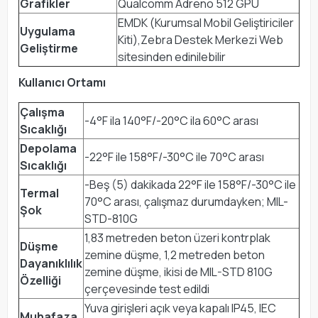
Grafikler
Qualcomm Adreno 512 GPU
EMDK (Kurumsal Mobil Geliştiriciler
Uygulama
Kiti),Zebra Destek Merkezi Web
Geliştirme
sitesinden edinilebilir
Kullanıcı Ortamı
Çalışma
-4°F ila 140°F/-20°C ila 60°C arası
Sıcaklığı
Depolama
-22°F ile 158°F/-30°C ile 70°C arası
Sıcaklığı
-Beş (5) dakikada 22°F ile 158°F/-30°C ile
Termal
70°C arası, çalışmaz durumdayken; MIL-
Şok
STD-810G
1,83 metreden beton üzeri kontrplak
Düşme
zemine düşme, 1,2 metreden beton
Dayanıklılık
zemine düşme, ikisi de MIL-STD 810G
Özelliği
çerçevesinde test edildi
Yuva girişleri açık veya kapalı IP45, IEC
Muhafaza