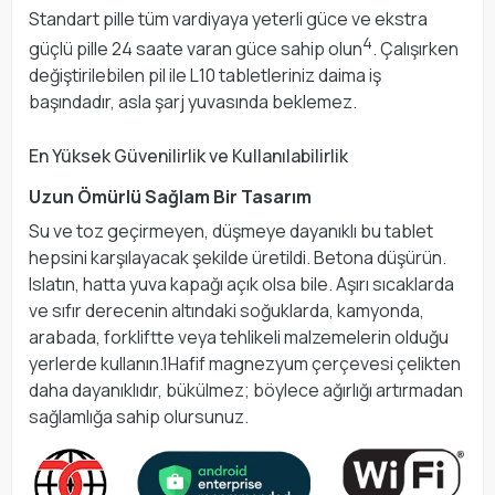
Standart pille tüm vardiyaya yeterli güce ve ekstra
4
güçlü pille 24 saate varan güce sahip olun
. Çalışırken
değiştirilebilen pil ile L10 tabletleriniz daima iş
başındadır, asla şarj yuvasında beklemez.
En Yüksek Güvenilirlik ve Kullanılabilirlik
Uzun Ömürlü Sağlam Bir Tasarım
Su ve toz geçirmeyen, düşmeye dayanıklı bu tablet
hepsini karşılayacak şekilde üretildi. Betona düşürün.
Islatın, hatta yuva kapağı açık olsa bile. Aşırı sıcaklarda
ve sıfır derecenin altındaki soğuklarda, kamyonda,
arabada, forkliftte veya tehlikeli malzemelerin olduğu
yerlerde kullanın.1Hafif magnezyum çerçevesi çelikten
daha dayanıklıdır, bükülmez; böylece ağırlığı artırmadan
sağlamlığa sahip olursunuz.