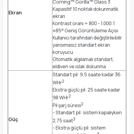
Corning™ Gorilla™ Glass 3
Kapasitif 10 noktalı dokunmatik
Ekran
ekran
Kontrast oranı = 800 - 1.000:1
±85° Geniş Görüntüleme Açısı
Kullanıcı tarafından değiştirilebilir
yansımasız standart ekran
koruyucu
Otomatik algılamalı standart,
eldiven ve ıslak dokunma
Standart pil: 9,5 saate kadar 36
2
WHr
Ekstra güçlü pil: 25 saate kadar
2
98 WHr
2
Pil şarj süresi
- Standart pil: sistem kapalıyken
3
Güç
2,75 saat
- Ekstra güçlü pil: sistem
3