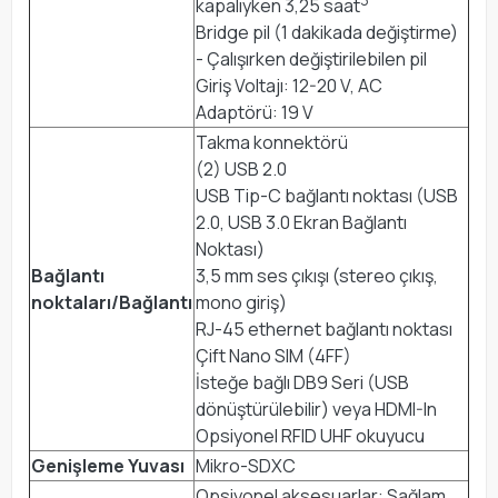
kapalıyken 3,25 saat
Bridge pil (1 dakikada değiştirme)
- Çalışırken değiştirilebilen pil
Giriş Voltajı: 12-20 V, AC
Adaptörü: 19 V
Takma konnektörü
(2) USB 2.0
USB Tip-C bağlantı noktası (USB
2.0, USB 3.0 Ekran Bağlantı
Noktası)
Bağlantı
3,5 mm ses çıkışı (stereo çıkış,
noktaları/Bağlantı
mono giriş)
RJ-45 ethernet bağlantı noktası
Çift Nano SIM (4FF)
İsteğe bağlı DB9 Seri (USB
dönüştürülebilir) veya HDMI-In
Opsiyonel RFID UHF okuyucu
Genişleme Yuvası
Mikro-SDXC
Opsiyonel aksesuarlar: Sağlam