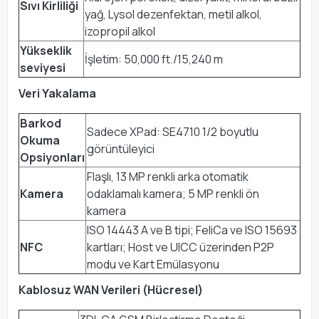
Sıvı Kirliliği
yağ, Lysol dezenfektan, metil alkol,
izopropil alkol
Yükseklik
İşletim: 50,000 ft./15,240 m
seviyesi
Veri Yakalama
Barkod
Sadece XPad: SE4710 1/2 boyutlu
Okuma
görüntüleyici
Opsiyonları
Flaşlı, 13 MP renkli arka otomatik
Kamera
odaklamalı kamera; 5 MP renkli ön
kamera
ISO 14443 A ve B tipi; FeliCa ve ISO 15693
NFC
kartları; Host ve UICC üzerinden P2P
modu ve Kart Emülasyonu
Kablosuz WAN Verileri (Hücresel)