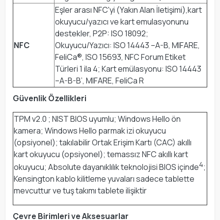
Eşler arası NFC'yi (Yakın Alan İletişimi),kart
okuyucu/yazıcı ve kart emulasyonunu
destekler, P2P: ISO 18092;
NFC
Okuyucu/Yazıcı: ISO 14443 –A-B, MIFARE,
FeliCa®, ISO 15693, NFC Forum Etiket
Türleri 1 ila 4; Kart emülasyonu: ISO 14443
–A-B-B’, MIFARE, FeliCa R
Güvenlik Özellikleri
TPM v2.0 ; NIST BIOS uyumlu; Windows Hello ön
kamera; Windows Hello parmak izi okuyucu
(opsiyonel); takılabilir Ortak Erişim Kartı (CAC) akıllı
kart okuyucu (opsiyonel); temassız NFC akıllı kart
4
okuyucu; Absolute dayanıklılık teknolojisi BIOS içinde
;
Kensington kablo kilitleme yuvaları sadece tablette
mevcuttur ve tuş takımı tablete ilişiktir
Çevre Birimleri ve Aksesuarlar