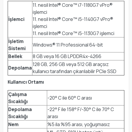
11. nesil Intel® Core™ i7-1180G7 vPro®
işlemci
İşlemci
11. nesil Intel® Core™ i5-1140G7 vPro®
işlemci
11. nesil Intel® Core™ i5-1130G7 işlemci
İşletim
Windows® 11 Professional 64-bit
Sistemi
Bellek
8 GB veya 16 GB LPDDR4x-4266
128 GB, 256 GB veya 512 GB araçsız
Depolama
kullanıcı tarafından çıkarılabilir PCIe SSD
Kullanıcı Ortamı
Çalışma
-20° C ile 60° C arası
Sıcaklığı
Depolama
-22° F ile 158° F/-30° C ile 70° C
Sıcaklığı
arası
Nem
%5 ila %95 arası, yoğuşmasız