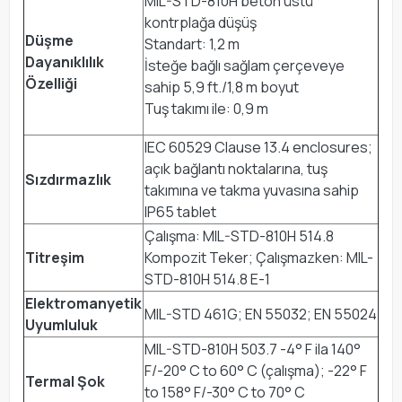
MIL-STD-810H beton üstü
kontrplağa düşüş
Düşme
Standart: 1,2 m
Dayanıklılık
İsteğe bağlı sağlam çerçeveye
Özelliği
sahip 5,9 ft./1,8 m boyut
Tuş takımı ile: 0,9 m
IEC 60529 Clause 13.4 enclosures;
açık bağlantı noktalarına, tuş
Sızdırmazlık
takımına ve takma yuvasına sahip
IP65 tablet
Çalışma: MIL-STD-810H 514.8
Titreşim
Kompozit Teker; Çalışmazken: MIL-
STD-810H 514.8 E-1
Elektromanyetik
MIL-STD 461G; EN 55032; EN 55024
Uyumluluk
MIL-STD-810H 503.7 -4° F ila 140°
F/-20° C to 60° C (çalışma); -22° F
Termal Şok
to 158° F/-30° C to 70° C