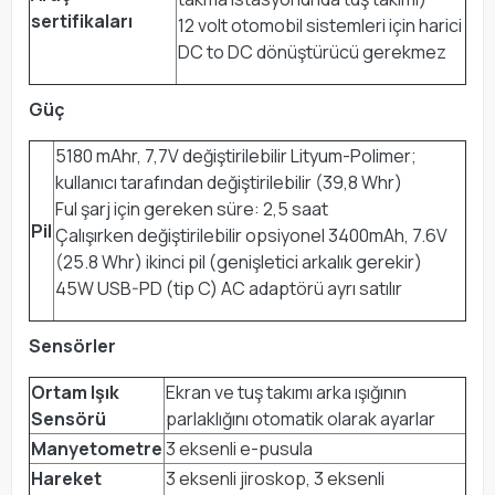
sertifikaları
12 volt otomobil sistemleri için harici
DC to DC dönüştürücü gerekmez
Güç
5180 mAhr, 7,7V değiştirilebilir Lityum-Polimer;
kullanıcı tarafından değiştirilebilir (39,8 Whr)
Ful şarj için gereken süre: 2,5 saat
Pil
Çalışırken değiştirilebilir opsiyonel 3400mAh, 7.6V
(25.8 Whr) ikinci pil (genişletici arkalık gerekir)
45W USB-PD (tip C) AC adaptörü ayrı satılır
Sensörler
Ortam Işık
Ekran ve tuş takımı arka ışığının
Sensörü
parlaklığını otomatik olarak ayarlar
Manyetometre
3 eksenli e-pusula
Hareket
3 eksenli jiroskop, 3 eksenli