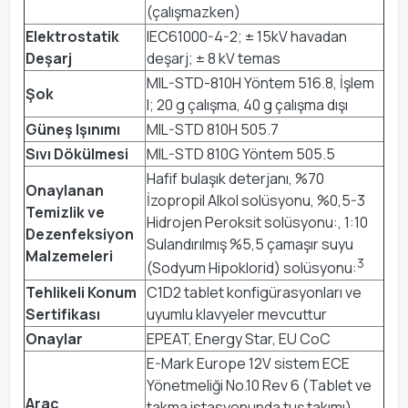
(çalışmazken)
Elektrostatik
IEC61000-4-2; ± 15kV havadan
Deşarj
deşarj; ± 8 kV temas
MIL-STD-810H Yöntem 516.8, İşlem
Şok
I; 20 g çalışma, 40 g çalışma dışı
Güneş Işınımı
MIL-STD 810H 505.7
Sıvı Dökülmesi
MIL-STD 810G Yöntem 505.5
Hafif bulaşık deterjanı, %70
Onaylanan
İzopropil Alkol solüsyonu, %0,5-3
Temizlik ve
Hidrojen Peroksit solüsyonu:, 1:10
Dezenfeksiyon
Sulandırılmış %5,5 çamaşır suyu
Malzemeleri
3
(Sodyum Hipoklorid) solüsyonu:
Tehlikeli Konum
C1D2 tablet konfigürasyonları ve
Sertifikası
uyumlu klavyeler mevcuttur
Onaylar
EPEAT, Energy Star, EU CoC
E-Mark Europe 12V sistem ECE
Yönetmeliği No.10 Rev 6 (Tablet ve
Araç
takma istasyonunda tuş takımı)