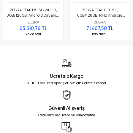
ZEBRA ET401 8" 5G Wi-Fi 7,
ZEBRA ET401 10" 5G,
8GB/128GB, Android Dayanıklı
8GB/128GB, RFID Android
Endüstriyel Tablet
Dayanıklı Endüstriyel Tablet
ZEBRA
ZEBRA
63.510,79 TL
71.467,50 TL
kdv dahil
kdv dahil
Ücretsiz Kargo
1000 TL ve üzeri siparişleriniz için ücretsiz kargo!
Güvenli Alışveriş
Kredi kartı ile güvenli ve kolay ödeme.