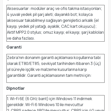
Aksesuarlar: modüler araç ve ofis takma istasyonları;
4 yuvalı yedek pil şarj aleti; dayanıklı bot; kolayca
aksesuar takabilmeyi sağlayan genişletici arkalık (el
kayışı, yedek pil yatağı, ayaklık, CAC kart okuyucu);
Aktif MPP2.0 stylus; omuz kayışı; el kayışı; şarj kabloları
ve daha fazlası.
Garanti
Zebra'nın donanım garanti açıklaması koşullarına tabi
olarak ET80/ET85, sevkiyat tarihinden itibaren 3 (üç)
yıl süreyle işçilik ve malzeme kusurlarına karşı
garantilidir. Garanti açıklamasının tam metni için:
Dipnotlar
1. Wi-Fi 6E (6 GHz bant) için Windows 11 indirmek
gereklidir. Wi-Fi 6 Windows 10 ile mevcuttur
2. CBRS sadece ABD'de mevcuttur; CBRS için 4G veya