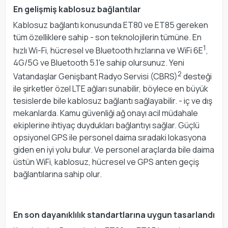
En gelişmiş kablosuz bağlantılar
Kablosuz bağlantı konusunda ET80 ve ET85 gereken
tüm özelliklere sahip - son teknolojilerin tümüne. En
1
hızlı Wi-Fi, hücresel ve Bluetooth hızlarına ve WiFi 6E
,
4G/5G ve Bluetooth 5.1'e sahip olursunuz. Yeni
2
Vatandaşlar Genişbant Radyo Servisi (CBRS)
desteği
ile şirketler özel LTE ağları sunabilir, böylece en büyük
tesislerde bile kablosuz bağlantı sağlayabilir. - iç ve dış
mekanlarda. Kamu güvenliği ağ onayı acil müdahale
ekiplerine ihtiyaç duydukları bağlantıyı sağlar. Güçlü
opsiyonel GPS ile personel daima sıradaki lokasyona
giden en iyi yolu bulur. Ve personel araçlarda bile daima
üstün WiFi, kablosuz, hücresel ve GPS anten geçiş
bağlantılarına sahip olur.
En son dayanıklılık standartlarına uygun tasarlandı