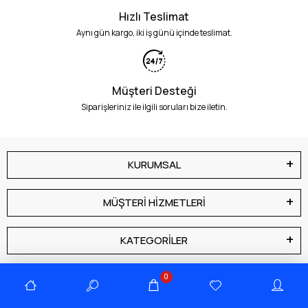
Hızlı Teslimat
Aynı gün kargo, iki iş günü içinde teslimat.
Müşteri Desteği
Siparişleriniz ile ilgili soruları bize iletin.
KURUMSAL
MÜŞTERİ HİZMETLERİ
KATEGORİLER
BİZE ULAŞIN
0