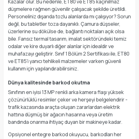
Kazalar olur. Bu nedenle, ET80 ve ET85 kaçınılmaz
düşmelere rağmen güvenilir çalışacak şekilde üretildi.
Personeliniz dışarıda tozlu alanlarda mı çalışıyor? Sorun
değil, bu tabletler toza dayanıklı. Çamura düşseler,
üzerlerine su dökülse de, bağlantı noktaları açık olsa
bile. Fansız termal tasarım, imalat sektöründeki temiz
odalar ve kire duyarlı diğer alanlar için idealdir ve
muhafazayı geliştirir. Sınıf 1 Bölüm 2 Sertifikası ile, ET80
ve ET85'i yanıcı tehlikeli malzemeler varken güvenli
kullanım için yapılandırabilirsiniz.
Dünya kalitesinde barkod okutma
Sınıfının en iyisi 13 MP renkli arka kamera flaşı yüksek
çözünürlüklü resimler çeker ve herşeyi belgelendirir -
trafik kazasında araçta oluşan zararlardan elektrik
hattına düşmüş bir ağacın hasarına veya üretim
bandında onarıma ihtiyaç duyan bir makineye kadar.
Opsiyonel entegre barkod okuyucu, barkodları her