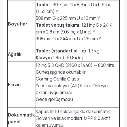
Tablet:
30.7 cm G x 8,9 inç U x 0,6 inç
(1.52 cm) Y
308 mm G x 225 mm U x 16 mm Y
Boyutlar
Tablet ve tuş takımı:
12,1 inç G x 24,4
cm x 2,8 cm (9,6 inç x 1,1 inç) Y
308 mm G x 244 mm U x 29 mm Y
Tablet (standart pil ile)
: 1,3 kg
Ağırlık
Klavye:
1,85 lb./0,84 kg
12 inç 3:2 QHD (2160 x 1440) — 800 nits
Güneş ışığında okunabilir
Corning Gorilla Glass
Ekran
Yansıma önleyici (AR)/Leke Önleyici
ekran uygulaması
Gece görüş modu
Kapasitif 10 noktalı çoklu dokunmatik;
Dokunmatik
Eldiven ve Islak modları, MPP 2.0 aktif
panel
kalem uyumlu