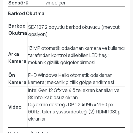
Sensörü
ivmeölçer
Barkod Okutma
Barkod
SE4107 2 boyutlu barkod okuyucu (mevcut
Okutma
opsiyon)
13 MP otomatik odaklanan kamera ve kullanıcı
Arka
tarafından kontrol edilebilen LED flaşı;
Kamera
mekanik gizlilik gölgelendirmesi
Ön
FHD Windows Hello otomatik odaklanan
Kamera
kamera; mekanik gizlilik gölgelendirmesi
Intel Gen 12 Gfx ve 4 özel ekran kanalları ve
8K Intel kablosuz ekran
Dış ekran desteği: DP 1.2 4096 x 2160 px,
Video
60Hz; takma yuvası desteği (2) HDMI 1080p
ekranlar