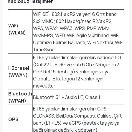
Kablosuz İletişimler
1
WiFi 6E
, 802.11ax R2 ve yeni 6 Ghz band,
2x2 MIMO; 802.11a/b/g/n/ac R2/ax R2,
WiFi
WPA, WPA2, WPA3, WPS, PMF, WMM,
(WLAN)
WMM-PS, WFD, WiFi Agile Multiband, WiFi
Optimize Edilmiş Bağlantı, WiFi Noktası, WiFi
TimeSync
ET85 yapılandırmaları gerekir: sadece 5G
(Cat 22 LTE, 3G ve sub 6 Ghz NR içeren 3
Hücresel
GPP Rel 15 desteği) verileri için veya
(WWAN)
Global LTE Kategori 12 verileri için
mevcuttur
Bluetooth
Bluetooth 5.1 + Audio LE, Class 1
(WPAN)
ET85 yapılandırmaları gerekir: GPS,
GLONASS, BeiDou/Compass, Galileo. Çift
GPS
bant (L1 + L5) ve aGPS (destek taşıyıcıya
bağlı olarak değişiklik gösterir)