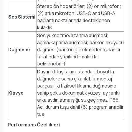
Stereo ön hoparlörler; (2) ön mikrofon;
(2) arka mikrofon; USB-C and USB-A
Ses Sistemi
bağlantı noktalarında desteklenen
kulaklık
Ses yükseltme/azaltma düğmesi;
açma/kapama düğmesi; barkod okuyucu
Düğmeler
düğmesi (barkod gerekmeden kullanıcı
tarafından yapılandırmalarda
belirlenebilir)
Dayanıklı tuş takımı standart boyutta
düğmelere sahip çıkarılabilir montaj
parçası; iki fiziksel tıklama düğmesine
Klavye
sahip çoklu dokunmatik yüzey; ay renkli
arka aydınlatma ışığı, su geçirmez IP65;
Acil durum tuşu dahil (6) programlanabilir
tuş
Performans Özellikleri