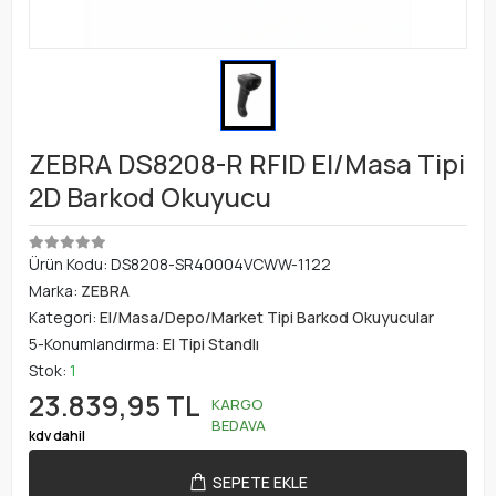
ZEBRA DS8208-R RFID El/Masa Tipi
2D Barkod Okuyucu
Ürün Kodu:
DS8208-SR40004VCWW-1122
Marka:
ZEBRA
Kategori:
El/Masa/Depo/Market Tipi Barkod Okuyucular
5-Konumlandırma:
El Tipi Standlı
Stok:
1
23.839,95 TL
KARGO
BEDAVA
kdv dahil
SEPETE EKLE