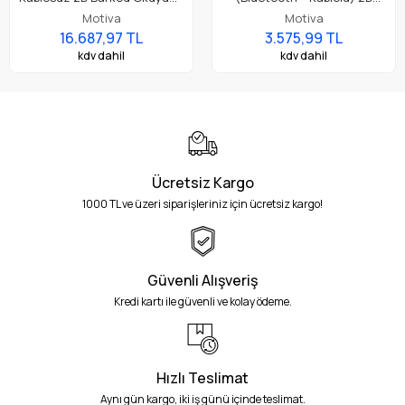
IP68 Bluetooth & 433MHz
Barkod Okuyucu
Motiva
Motiva
DPM Barkod Okuma
16.687,97 TL
3.575,99 TL
kdv dahil
kdv dahil
Ücretsiz Kargo
1000 TL ve üzeri siparişleriniz için ücretsiz kargo!
Güvenli Alışveriş
Kredi kartı ile güvenli ve kolay ödeme.
Hızlı Teslimat
Aynı gün kargo, iki iş günü içinde teslimat.