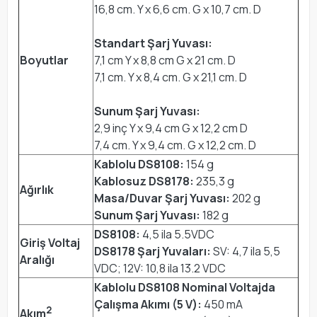
16,8 cm. Y x 6,6 cm. G x 10,7 cm. D
Standart Şarj Yuvası:
Boyutlar
7,1 cm Y x 8,8 cm G x 21 cm. D
7,1 cm. Y x 8,4 cm. G x 21,1 cm. D
Sunum Şarj Yuvası:
2,9 inç Y x 9,4 cm G x 12,2 cm D
7,4 cm. Y x 9,4 cm. G x 12,2 cm. D
Kablolu DS8108:
154 g
Kablosuz DS8178:
235,3 g
Ağırlık
Masa/Duvar Şarj Yuvası:
202 g
Sunum Şarj Yuvası:
182 g
DS8108:
4,5 ila 5.5VDC
Giriş Voltaj
DS8178 Şarj Yuvaları:
SV: 4,7 ila 5,5
Aralığı
VDC; 12V: 10,8 ila 13.2 VDC
Kablolu DS8108 Nominal Voltajda
Çalışma Akımı (5 V):
450 mA
2
Akım