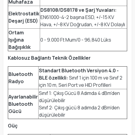
Muhafaza
DS8108/DS8178 ve Şarj Yuvaları:
Elektrostatik
EN61000-4-2 başına ESD, +/-15 KV
Deşarj (ESD)
Hava, +/-8 KV Doğrudan, +/-8 KV Dolaylı
Ortam
Işığına
0 - 9.000 Ft Mum/0 - 96,840 Lüks
Bağışıklık
Kablosuz Bağlantı Teknik Özellikler
Standart Bluetooth Versiyon 4.0 -
Bluetooth
BLE özellikli:
Sınıf 1 için 100 m ve Sınıf 2
Radyo
için 10 m, Seri Port ve HID Profilleri
Sınıf 1: Çıkış Gücü 8 Adımda 4 dBm’den
Ayarlanabilir
düşürülebilir
Bluetooth
Sınıf 2: Çıkış gücü 8 adımda 2 dBm’den
Gücü
düşürülebilir
Güç