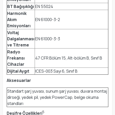
BT Bağışıklığı
EN 55024
Harmonik
Akım
EN 61000-3-2
Emisyonları
Voltaj
Dalgalanması
EN 61000-3-3
ve Titreme
Radyo
Frekansı
47 CFR Bölüm 15, Alt-bölüm B, Sınıf B
Cihazlar
Dijital Aygıt
ICES-003 Sayı 6, Sınıf B
Aksesuarlar
Standart şarj yuvası, sunum şarj yuvası, duvara montaj
dirseği, yedek pil, yedek PowerCap, belge okuma
standları
5
Deşifre Özellikleri