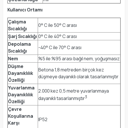
Kullanıcı Ortamı
Çalışma
0° C ile 50° C arası
Sıcaklığı
Şarj Sıcaklığı
0° C ile 40° C arası
Depolama
-40° C ile 70° C arası
Sıcaklığı
Nem
%5 ile %95 arası bağıl nem, yoğuşmasız
Düşme
Betona 1,8 metreden birçok kez
Dayanıklılık
düşmeye dayanıklı olarak tasarlanmıştır
Özelliği
Yuvarlanma
2.000 kez 0,5 metre yuvarlanmaya
Dayanıklılık
3
dayanıklı tasarlanmıştır
Özelliği
Çevre
Koşullarına
IP52
Karşı