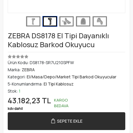
ZEBRA DS8178 El Tipi Dayanıklı
Kablosuz Barkod Okuyucu
Ürün Kodu:
DS8178-SR7U210SPFW
Marka:
ZEBRA
Kategori:
El/Masa/Depo/Market Tipi Barkod Okuyucular
5-Konumlandırma:
El Tipi Kablosuz
Stok:
1
43.182,23 TL
KARGO
BEDAVA
kdv dahil
SEPETE EKLE