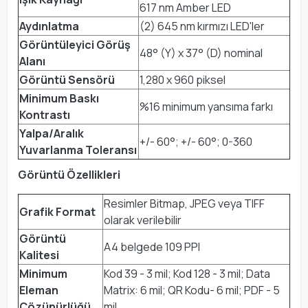
617 nm Amber LED
Aydınlatma
(2) 645 nm kırmızı LED'ler
Görüntüleyici Görüş
48° (Y) x 37° (D) nominal
Alanı
Görüntü Sensörü
1,280 x 960 piksel
Minimum Baskı
%16 minimum yansıma farkı
Kontrastı
Yalpa/Aralık
+/- 60°; +/- 60°; 0-360
Yuvarlanma Toleransı
Görüntü Özellikleri
Resimler Bitmap, JPEG veya TIFF
Grafik Format
olarak verilebilir
Görüntü
A4 belgede 109 PPI
Kalitesi
Minimum
Kod 39 - 3 mil; Kod 128 - 3 mil; Data
Eleman
Matrix: 6 mil; QR Kodu- 6 mil; PDF - 5
Çözünürlüğü
mil