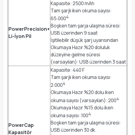
Kapasite: 2500 mAh
Tam şarjlı iken okuma sayısı:
4
65.000
Boşken tam şarja ulaşma süresi:
PowerPrecision+
USB üzerinden 9 saat
Li-İyon Pil
İşitilebilir düşük şarj uyarısından
Okumaya Hazır %20 doluluk
düzeyine gelme süresi
(varsayılan): USB üzerinden 3 saat
Kapasite: 440 F
Tam şarjlı iken okuma sayısı:
4
2.000
Okumaya Hazır %20 dolu iken
4
okuma sayısı (varsayılan): 200
Okumaya Hazır %15 dolu iken
4
okuma sayısı: 100
Boşken tam şarja ulaşma süresi:
PowerCap
USB üzerinden 30 dk.
Kapasitör