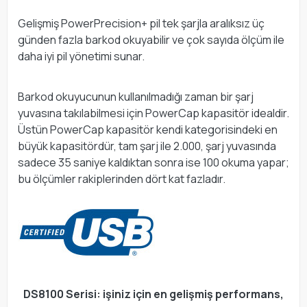
Gelişmiş PowerPrecision+ pil tek şarjla aralıksız üç
günden fazla barkod okuyabilir ve çok sayıda ölçüm ile
daha iyi pil yönetimi sunar.
Barkod okuyucunun kullanılmadığı zaman bir şarj
yuvasına takılabilmesi için PowerCap kapasitör idealdir.
Üstün PowerCap kapasitör kendi kategorisindeki en
büyük kapasitördür, tam şarj ile 2.000, şarj yuvasında
sadece 35 saniye kaldıktan sonra ise 100 okuma yapar;
bu ölçümler rakiplerinden dört kat fazladır.
DS8100 Serisi: işiniz için en gelişmiş performans,