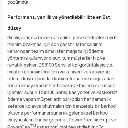
çözümdür.
Performans, yenilik ve yönetilebilirlikte en üst
düzey
Bir alışveriş sürecinin son adımı, perakendecilerin iyi bir
izlenim bırakması için son şanstır. İster kaldırım
kenarından teslim alma ister mağaza içi ödeme
yöntemini kullanıyor olsun, tüm müşteriler hız ve
rahatlık bekler. DS8100 Serisi el tipi görüntüleyiciyle,
müşteri deneyimini artırın ve kasiyerli ve kasiyersiz
ödeme kuyruklarından kaldırım kenarı ve mağazadan
teslim almaya kadar her temas noktasında sorunsuz
işlemler sunun. DS8100 Serisi, kasiyerler ve kasiyersiz
ödeme yapan müşterilerin barkodları her zaman ilk
seferde kolayca okutmaları için benzersiz bir barkod
okutma performansı sunarak geleneksel barkod
okuyucuların önüne geçerler. PowerPrecision+ pil ve
TM
1
PowerCap
kapasitör
gibi değiştirilebilir güç