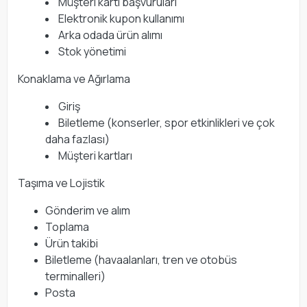
Müşteri kartı başvuruları
Elektronik kupon kullanımı
Arka odada ürün alımı
Stok yönetimi
Konaklama ve Ağırlama
Giriş
Biletleme (konserler, spor etkinlikleri ve çok
daha fazlası)
Müşteri kartları
Taşıma ve Lojistik
Gönderim ve alım
Toplama
Ürün takibi
Biletleme (havaalanları, tren ve otobüs
terminalleri)
Posta