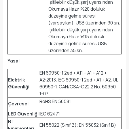
İşitilebilir düşük şarj uyarısından
Okumaya Hazır %20 doluluk
düzeyine gelme süresi
(varsayılan): USB üzerinden 90 sn.
İşitilebilir düşük şarj uyarısından
Okumaya Hazır %15 doluluk
düzeyine gelme süresi: USB
üzerinden 35 sn.
Yasal
EN 60950-1 2ed + A11 + A1 + A12 +
Elektrik
A2:2013, IEC 60950-1 2ed + A1 + A2, UL
Güvenliği
60950-1, CAN/CSA-C22.2 No. 60950-
1-07
RoHS EN 50581
Çevresel
LED Güvenliği
IEC 62471
BT
EN 55022 (Sınıf B); EN 55032 (Sınıf B)
Emisyonları