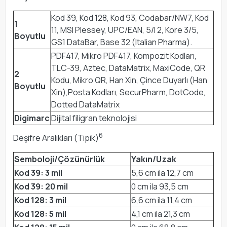
Kod 39, Kod 128, Kod 93, Codabar/NW7, Kod
1
11, MSI Plessey, UPC/EAN, 5/I 2, Kore 3/5,
Boyutlu
GS1 DataBar, Base 32 (Italian Pharma).
PDF417, Mikro PDF417, Kompozit Kodları,
TLC-39, Aztec, DataMatrix, MaxiCode, QR
2
Kodu, Mikro QR, Han Xin, Çince Duyarlı (Han
Boyutlu
Xin),Posta Kodları, SecurPharm, DotCode,
Dotted DataMatrix
Digimarc
Dijital filigran teknolojisi
6
Deşifre Aralıkları (Tipik)
Semboloji/Çözünürlük
Yakın/Uzak
Kod 39: 3 mil
5,6 cm ila 12,7 cm
Kod 39: 20 mil
0 cm ila 93,5 cm
Kod 128: 3 mil
6,6 cm ila 11,4 cm
Kod 128: 5 mil
4,1 cm ila 21,3 cm