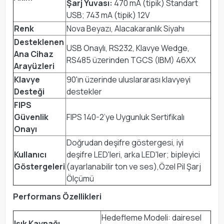
Şarj Yuvası:
470 mA (tipik) Standart
USB; 743 mA (tipik) 12V
Renk
Nova Beyazı, Alacakaranlık Siyahı
Desteklenen
USB Onaylı, RS232, Klavye Wedge,
Ana Cihaz
RS485 üzerinden TGCS (IBM) 46XX
Arayüzleri
Klavye
90'ın üzerinde uluslararası klavyeyi
Desteği
destekler
FIPS
Güvenlik
FIPS 140-2’ye Uygunluk Sertifikalı
Onayı
Doğrudan deşifre göstergesi, iyi
Kullanıcı
deşifre LED'leri, arka LED'ler; bipleyici
Göstergeleri
(ayarlanabilir ton ve ses),Özel Pil Şarj
Ölçümü
Performans Özellikleri
Hedefleme Modeli: dairesel
Işık Kaynağı