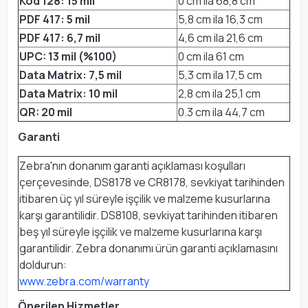
Kod 128: 15 mil
0 cm ila 68,8 cm
PDF 417: 5 mil
5,8 cm ila 16,3 cm
PDF 417: 6,7 mil
4,6 cm ila 21,6 cm
UPC: 13 mil (%100)
0 cm ila 61 cm
Data Matrix: 7,5 mil
5,3 cm ila 17,5 cm
Data Matrix: 10 mil
2,8 cm ila 25,1 cm
QR: 20 mil
0.3 cm ila 44,7 cm
Garanti
Zebra'nın donanım garanti açıklaması koşulları
çerçevesinde, DS8178 ve CR8178, sevkiyat tarihinden
itibaren üç yıl süreyle işçilik ve malzeme kusurlarına
karşı garantilidir. DS8108, sevkiyat tarihinden itibaren
beş yıl süreyle işçilik ve malzeme kusurlarına karşı
garantilidir. Zebra donanımı ürün garanti açıklamasını
doldurun:
www.zebra.com/warranty
Önerilen Hizmetler