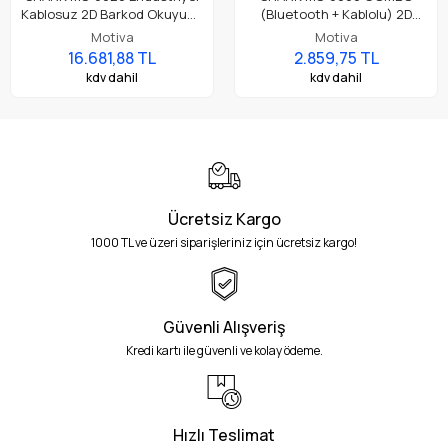
Kablosuz 2D Barkod Okuyucu
(Bluetooth + Kablolu) 2D
IP68 Bluetooth & 433MHz
Barkod Okuyucu
Motiva
Motiva
DPM Barkod Okuma
16.681,88 TL
2.859,75 TL
kdv dahil
kdv dahil
Ücretsiz Kargo
1000 TL ve üzeri siparişleriniz için ücretsiz kargo!
Güvenli Alışveriş
Kredi kartı ile güvenli ve kolay ödeme.
Hızlı Teslimat