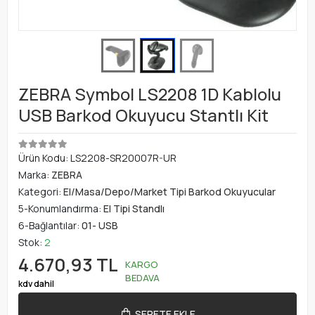
ZEBRA Symbol LS2208 1D Kablolu
USB Barkod Okuyucu Stantlı Kit
Ürün Kodu:
LS2208-SR20007R-UR
Marka:
ZEBRA
Kategori:
El/Masa/Depo/Market Tipi Barkod Okuyucular
5-Konumlandırma:
El Tipi Standlı
6-Bağlantılar:
01- USB
Stok:
2
4.670,93 TL
KARGO
BEDAVA
kdv dahil
SEPETE EKLE