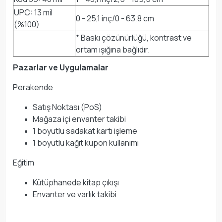
UPC: 13 mil
0 - 25,1 inç/0 - 63,8 cm
(%100)
* Baskı çözünürlüğü, kontrast ve
ortam ışığına bağlıdır.
Pazarlar ve Uygulamalar
Perakende
Satış Noktası (PoS)
Mağaza içi envanter takibi
1 boyutlu sadakat kartı işleme
1 boyutlu kağıt kupon kullanımı
Eğitim
Kütüphanede kitap çıkışı
Envanter ve varlık takibi