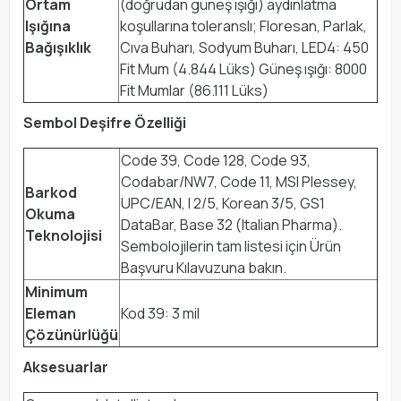
Ortam
(doğrudan güneş ışığı) aydınlatma
Işığına
koşullarına toleranslı; Floresan, Parlak,
Bağışıklık
Cıva Buharı, Sodyum Buharı, LED4: 450
Fit Mum (4.844 Lüks) Güneş ışığı: 8000
Fit Mumlar (86.111 Lüks)
Sembol Deşifre Özelliği
Code 39, Code 128, Code 93,
Codabar/NW7, Code 11, MSI Plessey,
Barkod
UPC/EAN, I 2/5, Korean 3/5, GS1
Okuma
DataBar, Base 32 (Italian Pharma).
Teknolojisi
Sembolojilerin tam listesi için Ürün
Başvuru Kılavuzuna bakın.
Minimum
Eleman
Kod 39: 3 mil
Çözünürlüğü
Aksesuarlar