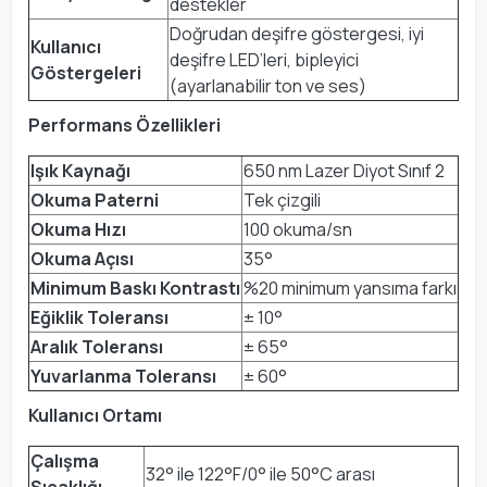
destekler
Doğrudan deşifre göstergesi, iyi
Kullanıcı
deşifre LED’leri, bipleyici
Göstergeleri
(ayarlanabilir ton ve ses)
Performans Özellikleri
Işık Kaynağı
650 nm Lazer Diyot Sınıf 2
Okuma Paterni
Tek çizgili
Okuma Hızı
100 okuma/sn
Okuma Açısı
35°
Minimum Baskı Kontrastı
%20 minimum yansıma farkı
Eğiklik Toleransı
± 10°
Aralık Toleransı
± 65°
Yuvarlanma Toleransı
± 60°
Kullanıcı Ortamı
Çalışma
32° ile 122°F/0° ile 50°C arası
Sıcaklığı