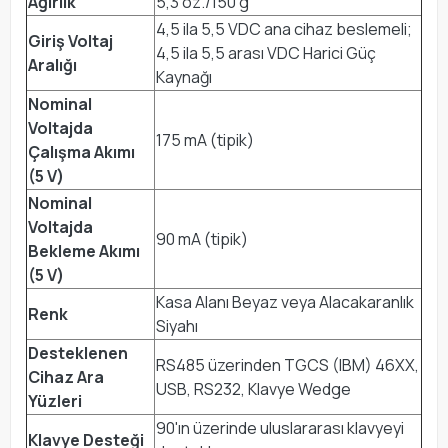
Ağırlık
5,3 oz./150 g
4,5 ila 5,5 VDC ana cihaz beslemeli;
Giriş Voltaj
4,5 ila 5,5 arası VDC Harici Güç
Aralığı
Kaynağı
Nominal
Voltajda
175 mA (tipik)
Çalışma Akımı
(5 V)
Nominal
Voltajda
90 mA (tipik)
Bekleme Akımı
(5 V)
Kasa Alanı Beyaz veya Alacakaranlık
Renk
Siyahı
Desteklenen
RS485 üzerinden TGCS (IBM) 46XX,
Cihaz Ara
USB, RS232, Klavye Wedge
Yüzleri
90'ın üzerinde uluslararası klavyeyi
Klavye Desteği