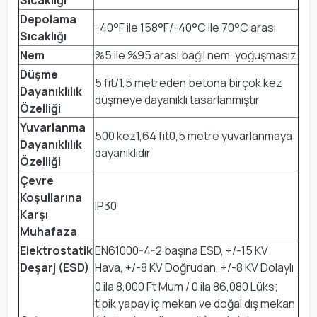
Depolama
-40°F ile 158°F/-40°C ile 70°C arası
Sıcaklığı
Nem
%5 ile %95 arası bağıl nem, yoğuşmasız
Düşme
5 fit/1,5 metreden betona birçok kez
Dayanıklılık
düşmeye dayanıklı tasarlanmıştır
Özelliği
Yuvarlanma
500 kez1,64 fit0,5 metre yuvarlanmaya
Dayanıklılık
dayanıklıdır
Özelliği
Çevre
Koşullarına
IP30
Karşı
Muhafaza
Elektrostatik
EN61000-4-2 başına ESD, +/-15 KV
Deşarj (ESD)
Hava, +/-8 KV Doğrudan, +/-8 KV Dolaylı
0 ila 8,000 Ft Mum / 0 ila 86,080 Lüks;
tipik yapay iç mekan ve doğal dış mekan