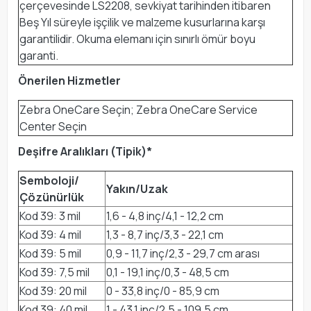
çerçevesinde LS2208, sevkiyat tarihinden itibaren
Beş Yıl süreyle işçilik ve malzeme kusurlarına karşı
garantilidir. Okuma elemanı için sınırlı ömür boyu
garanti.
Önerilen Hizmetler
Zebra
OneCare
Seçin; Zebra
OneCare
Service
Center Seçin
Deşifre Aralıkları (Tipik)*
Semboloji/
Yakın/Uzak
Çözünürlük
Kod 39: 3 mil
1,6 - 4,8 inç/4,1 - 12,2 cm
Kod 39: 4 mil
1,3 - 8,7 inç/3,3 - 22,1 cm
Kod 39: 5 mil
0,9 - 11,7 inç/2,3 - 29,7 cm arası
Kod 39: 7,5 mil
0,1 - 19,1 inç/0,3 - 48,5 cm
Kod 39: 20 mil
0 - 33,8 inç/0 - 85,9 cm
Kod 39: 40 mil
1 - 43,1 inç/2,5 - 109,5 cm