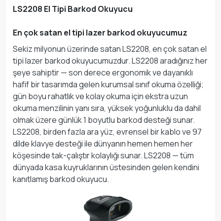
LS2208 El Tipi Barkod Okuyucu
En çok satan el tipi lazer barkod okuyucumuz
Sekiz milyonun üzerinde satan LS2208, en çok satan el
tipi lazer barkod okuyucumuzdur. LS2208 aradığınız her
şeye sahiptir — son derece ergonomik ve dayanıklı
hafif bir tasarımda gelen kurumsal sınıf okuma özelliği;
gün boyu rahatlık ve kolay okuma için ekstra uzun
okuma menzilinin yanı sıra, yüksek yoğunluklu da dahil
olmak üzere günlük 1 boyutlu barkod desteği sunar.
LS2208, birden fazla ara yüz, evrensel bir kablo ve 97
dilde klavye desteği ile dünyanın hemen hemen her
köşesinde tak-çalıştır kolaylığı sunar. LS2208 — tüm
dünyada kasa kuyruklarının üstesinden gelen kendini
kanıtlamış barkod okuyucu.