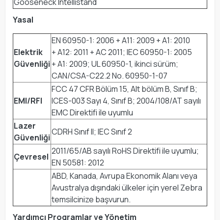
Gooseneck Intellistand
Yasal
EN 60950-1: 2006 + A11: 2009 + A1: 2010
Elektrik
+ A12: 2011 + AC 2011; IEC 60950-1: 2005
Güvenliği
+ A1: 2009; UL 60950-1, ikinci sürüm;
CAN/CSA-C22.2 No. 60950-1-07
FCC 47 CFR Bölüm 15, Alt bölüm B, Sınıf B;
EMI/RFI
ICES-003 Sayı 4, Sınıf B; 2004/108/AT sayılı
EMC Direktifi ile uyumlu
Lazer
CDRH Sınıf II; IEC Sınıf 2
Güvenliği
2011/65/AB sayılı RoHS Direktifi ile uyumlu;
Çevresel
EN 50581: 2012
ABD, Kanada, Avrupa Ekonomik Alanı veya
Avustralya dışındaki ülkeler için yerel Zebra
temsilcinize başvurun.
Yardımcı Programlar ve Yönetim