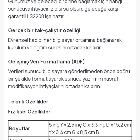
Günümüz ve geleceği birbirine bağlamak için hangi
sunucuya ihtiyacınız olursa olsun, geleceğe karşı
garantili LS2208 işe hazır.
Gerçek bir tak-çalıştır özelliği
Evrensel kablo, her bilgisayar ortamına bağlanarak
kurulum ve eğitim süresini ortadan kaldırır.
Gelişmiş Veri Formatlama (ADF)
Verileri sunucu bilgisayara gönderilmeden önce doğru
bir şekilde formatlayarak sunucu yazılımın masraflı
modifikasyon ihtiyaçlarını ortadan kaldırın
Teknik Özellikler
Fiziksel Özellikler
6 inç Y x 2,5 inç G x 3,3 inç D x 15,2 cm
Boyutlar
Y x 6,4 cm G x 8,5 cm B