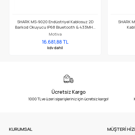
SHARK MS-9020 Endüstriyel Kablosuz 2D
SHARK M
Barkod Okuyucu IP68 Bluetooth & 433MHz
Kab
DPM Barkod Okuma
Motiva
16.681,88 TL
kdv dahil
Ücretsiz Kargo
1000 TL ve üzeri siparişleriniz için ücretsiz kargo!
KURUMSAL
MÜŞTERİ HİZ