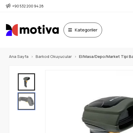
+90 532 200 94 28
Kategoriler
Ana Sayfa
Barkod Okuyucular
El/Masa/Depo/Market Tipi B