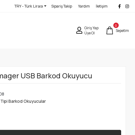
TRY - Türk Lirası
Sipariş Takip
Yardım
İletişim
0
Giriş Yap
Sepetim
Üye Ol
Imager USB Barkod Okuyucu
08
Tipi Barkod Okuyucular