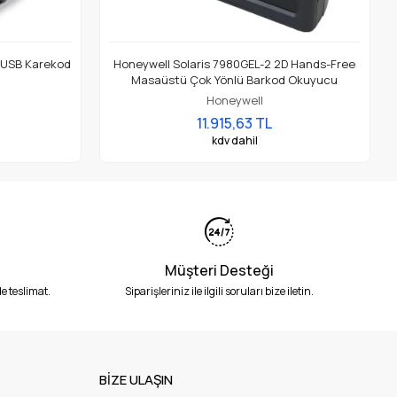
z USB Karekod
Honeywell Solaris 7980GEL-2 2D Hands-Free
Masaüstü Çok Yönlü Barkod Okuyucu
Honeywell
11.915,63 TL
kdv dahil
Müşteri Desteği
e teslimat.
Siparişleriniz ile ilgili soruları bize iletin.
BİZE ULAŞIN