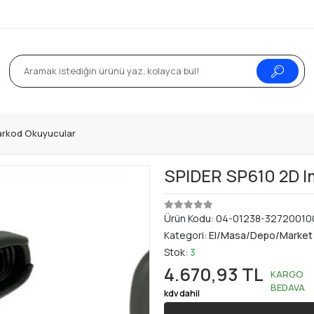
arkod Okuyucular
SPIDER SP610 2D 
Ürün Kodu:
04-01238-32720010
Kategori:
El/Masa/Depo/Market 
Stok:
3
4.670,93 TL
KARGO
BEDAVA
kdv dahil