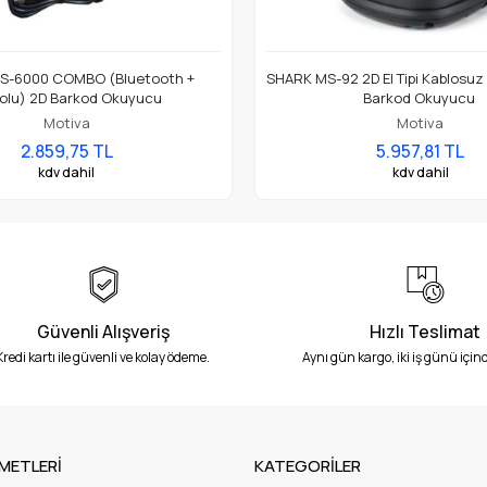
S-6000 COMBO (Bluetooth +
SHARK MS-92 2D El Tipi Kablosu
lolu) 2D Barkod Okuyucu
Barkod Okuyucu
Motiva
Motiva
2.859,75 TL
5.957,81 TL
kdv dahil
kdv dahil
Güvenli Alışveriş
Hızlı Teslimat
Kredi kartı ile güvenli ve kolay ödeme.
Aynı gün kargo, iki iş günü içind
METLERİ
KATEGORİLER