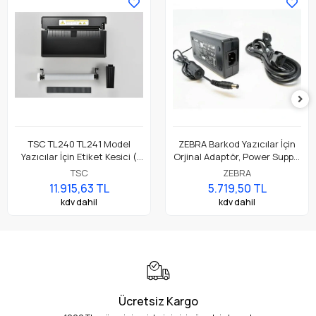
TSC TL240 TL241 Model
ZEBRA Barkod Yazıcılar İçin
Yazıcılar İçin Etiket Kesici (
Orjinal Adaptör, Power Supply
Accessory Cutter Module,
Parça No: P1079903-026
TSC
ZEBRA
Full Cut )
11.915,63 TL
5.719,50 TL
kdv dahil
kdv dahil
Ücretsiz Kargo