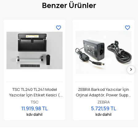
Benzer Ürünler
TSC TL240 TL241 Model
ZEBRA Barkod Yazıcılar İçin
Yazıcılar İçin Etiket Kesici (
Orjinal Adaptör, Power Supply
Accessory Cutter Module,
Parça No: P1079903-026
TSC
ZEBRA
Full Cut )
11.919,98 TL
5.721,59 TL
kdv dahil
kdv dahil