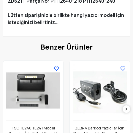
ZD621T Parça No: P1112640-218 P1112640-240
Lütfen siparişinizle birlikte hangi yazıcı modeli için
istediğinizi belirtiniz...
Benzer Ürünler
TSC TL240 TL241 Model
ZEBRA Barkod Yazıcılar İçin