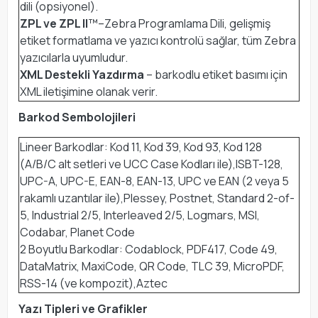
dili (opsiyonel).
ZPL ve ZPL II
™–Zebra Programlama Dili, gelişmiş
etiket formatlama ve yazıcı kontrolü sağlar, tüm Zebra
yazıcılarla uyumludur.
XML Destekli Yazdırma
– barkodlu etiket basımı için
XML iletişimine olanak verir.
Barkod Sembolojileri
Lineer Barkodlar: Kod 11, Kod 39, Kod 93, Kod 128
(A/B/C alt setleri ve UCC Case Kodları ile),ISBT-128,
UPC-A, UPC-E, EAN-8, EAN-13, UPC ve EAN (2 veya 5
rakamlı uzantılar ile),Plessey, Postnet, Standard 2-of-
5, Industrial 2/5, Interleaved 2/5, Logmars, MSI,
Codabar, Planet Code
2 Boyutlu Barkodlar: Codablock, PDF417, Code 49,
DataMatrix, MaxiCode, QR Code, TLC 39, MicroPDF,
RSS-14 (ve kompozit),Aztec
Yazı Tipleri ve Grafikler