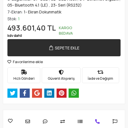
05- Bluetooth 4.1 (LE)
,
23- Seri (RS232)
7-Ekran:
1- Ekran Dokunmatik
Stok:
1
493.601,40 TL
KARGO
BEDAVA
kdv dahil
SEPETE EKLE
Favorilerime ekle
Hızlı Gönderi
Güvenli Alışveriş
İade ve Değişim