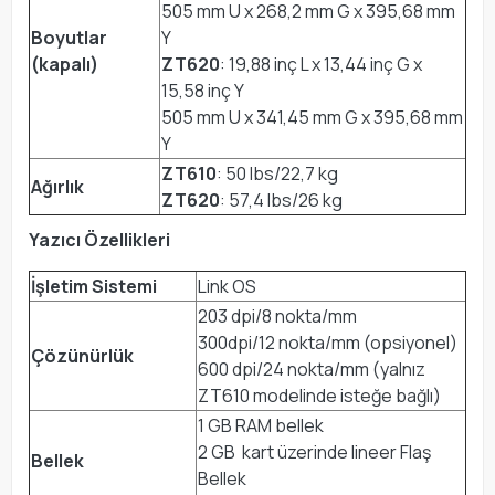
505 mm U x 268,2 mm G x 395,68 mm
Boyutlar
Y
(kapalı)
ZT620
: 19,88 inç L x 13,44 inç G x
15,58 inç Y
505 mm U x 341,45 mm G x 395,68 mm
Y
ZT610
: 50 lbs/22,7 kg
Ağırlık
ZT620
: 57,4 lbs/26 kg
Yazıcı Özellikleri
İşletim Sistemi
Link OS
203 dpi/8 nokta/mm
300dpi/12 nokta/mm (opsiyonel)
Çözünürlük
600 dpi/24 nokta/mm (yalnız
ZT610 modelinde isteğe bağlı)
1 GB RAM bellek
2 GB kart üzerinde lineer Flaş
Bellek
Bellek