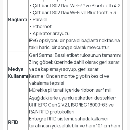
• Çift bant 802.11ac Wi-Fi™ ve Bluetooth 4.2
• Çift bant 802.11ax Wi-Fi ve Bluetooth 5.3
Bağlantı
• Paralel
• Ethernet
• Aplikatör arayüzü
IPv6 opsiyonu bir paralel bağlantı noktasına
takılı harici bir dongle olarak mevcuttur.
Geri Sarma: Basılı etiket rulosunun tamamını
3 inç göbek üzerinde dahili olarak geri sarar
Medya
ya da kaplamayı soyup, geri sarar
Kullanımı
Kesme: Önden monte giyotin kesici ve
yakalama tepsisi
Mürekkepli tarafı içeride ribbon sarf mili
Aşağıdakilerle uyumlu etiketleri destekler:
UHF EPC Gen 2 V2.1, ISO/IEC 18000-63 ve
RAIN RFID protokolleri
Entegre RFID sistemi, sahada kullanıcı
RFID
tarafından yükseltilebilir ve hem 10,1 cm hem