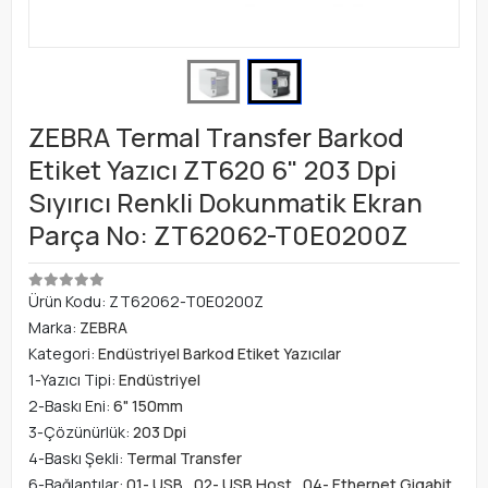
ZEBRA Termal Transfer Barkod
Etiket Yazıcı ZT620 6" 203 Dpi
Sıyırıcı Renkli Dokunmatik Ekran
Parça No: ZT62062-T0E0200Z
Ürün Kodu:
ZT62062-T0E0200Z
Marka:
ZEBRA
Kategori:
Endüstriyel Barkod Etiket Yazıcılar
1-Yazıcı Tipi:
Endüstriyel
2-Baskı Eni:
6" 150mm
3-Çözünürlük:
203 Dpi
4-Baskı Şekli:
Termal Transfer
6-Bağlantılar:
01- USB
,
02- USB Host
,
04- Ethernet Gigabit
,