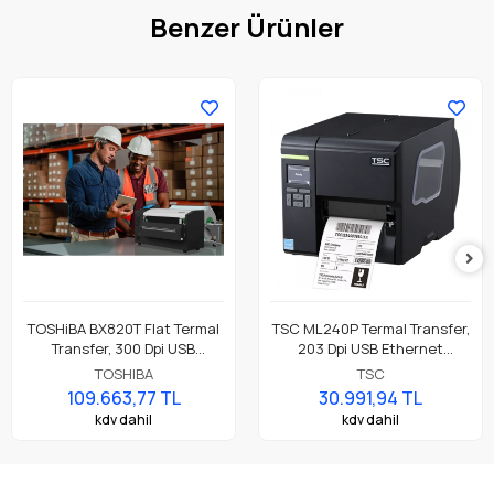
Benzer Ürünler
TOSHiBA BX820T Flat Termal
TSC ML240P Termal Transfer,
Transfer, 300 Dpi USB
203 Dpi USB Ethernet
Ethernet, 8" A4 Premium
Endüstriyel Barkod Etiket
TOSHIBA
TSC
Endüstriyel Barkod Etiket
Rulo Yazıcı
109.663,77 TL
30.991,94 TL
Yazıcı
kdv dahil
kdv dahil