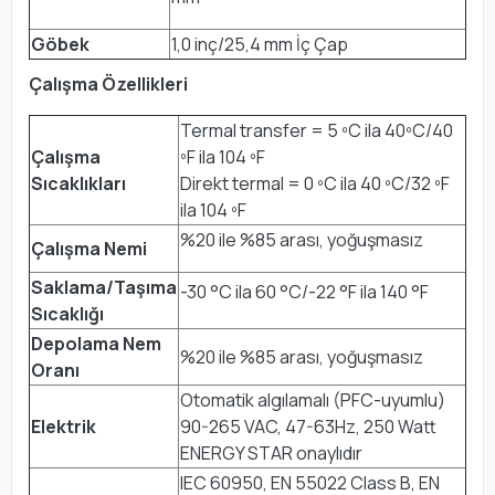
Göbek
1,0 inç/25,4 mm İç Çap
Çalışma Özellikleri
Termal transfer = 5 ºC ila 40ºC/40
Çalışma
ºF ila 104 ºF
Sıcaklıkları
Direkt termal = 0 ºC ila 40 ºC/32 ºF
ila 104 ºF
%20 ile %85 arası, yoğuşmasız
Çalışma Nemi
Saklama/Taşıma
-30 °C ila 60 °C/-22 °F ila 140 °F
Sıcaklığı
Depolama Nem
%20 ile %85 arası, yoğuşmasız
Oranı
Otomatik algılamalı (PFC-uyumlu)
Elektrik
90-265 VAC, 47-63Hz, 250 Watt
ENERGY STAR onaylıdır
IEC 60950, EN 55022 Class B, EN