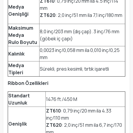
ZT610
: 0,79 inç/20 mm ila 4.5 inç/114
Medya
mm
Genişliği
ZT620
: 2,0 inç/51 mm ila 7,1 inç/180 mm
Maksimum
8,0 inç/203 mm (dış çap). 3 inç/76 mm
Medya
(göbek iç çapı)
Rulo Boyutu
0,0023 inç/0,058 mm ila 0,010 inç/0,25
Kalınlık
mm
Medya
Sürekli, pres kesimli, tırtık işaretli
Tipleri
Ribbon Özellikleri
Standart
1476 ft./450 M
Uzunluk
ZT610
: 0,79 inç/20 mm ila 4.33
inç/110 mm
Genişlik
ZT620
: 2,0 inç/51 mm ila 6,7 inç/170
mm