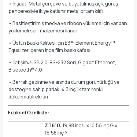
• İnşaat: Metal çerçeve ve büyütülmüş açık görüş
penceresiyle ikiye katlanır metal ortam kılıfı
• Basitleştirilmiş medya ve ribbon yükleme için yandan
yüklemeli sarf malzemesi kanalı
• Üstün Baskı Kalitesi için E3™ Element Energy™
Equalizer içeren ince film baskı kafası
• İletişim: USB 2.0, RS-232 Seri, Gigabit Ethernet,
Bluetooth® 4.0
• Berrak gezinme ve anında durum görünürlüğü ve
desteğine sahip parlak, 4,3 inç’lik tam renkli
dokunmatik ekran
Fiziksel Özellikler
ZT610
: 19,88 inç U x 10,56 inç G x
15,58 inç Y