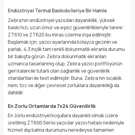
Endüstriyel Termal Baskıda İleriye Bir Hamle
Zebra'nın endüstriyel yazıcıları dayanıklılık, yüksek
baskı hızı, uzun ömür ve eşsiz güvenilirlikleriyle tanınır.
ZT610 ve ZT620 bu miras üzerine inşa edilmiştir.
Başlamak için, yazıcı ayarlarında kolayca gezinin ve
parlak, 4,3 inçlik tam renkli dokunmatik ekranla durumu
bir bakışta görün. Zebra dokunmatik ekranları
uzmanca tasarlanmış olup, Zebra yazıcı portföyünün
geri kalanı ile tutarlı olan sağlamlık ve güvenilirlik
standartları ile test edilmiştir. Buna, Zebra’nın sıcaklık,
nem, toz ve diğer çevresel zorluklara dayanıklılığı da
dahildir.
En Zorlu Ortamlarda 7x24 Güvenilirlik
En zorlu endüstriyel koşullara dayanıklı olmak üzere
üretilmiş ZT600 Serisi yazıcılar yazıcı hatası nedeniyle
hizmet dışı kalma durumunu neredeyse tamamen