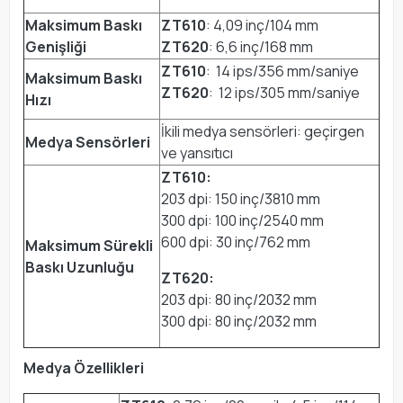
Maksimum Baskı
ZT610
: 4,09 inç/104 mm
Genişliği
ZT620
: 6,6 inç/168 mm
ZT610
: 14 ips/356 mm/saniye
Maksimum Baskı
ZT620
: 12 ips/305 mm/saniye
Hızı
İkili medya sensörleri: geçirgen
Medya Sensörleri
ve yansıtıcı
ZT610:
203 dpi: 150 inç/3810 mm
300 dpi: 100 inç/2540 mm
600 dpi: 30 inç/762 mm
Maksimum Sürekli
Baskı Uzunluğu
ZT620:
203 dpi: 80 inç/2032 mm
300 dpi: 80 inç/2032 mm
Medya Özellikleri