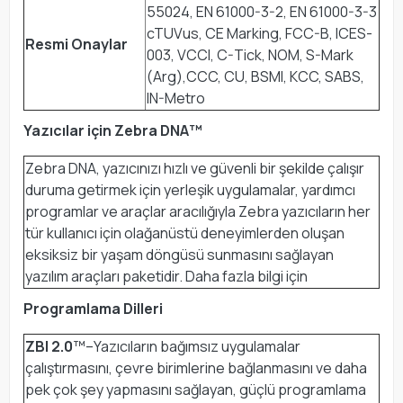
55024, EN 61000-3-2, EN 61000-3-3
cTUVus, CE Marking, FCC-B, ICES-
Resmi Onaylar
003, VCCI, C-Tick, NOM, S-Mark
(Arg),CCC, CU, BSMI, KCC, SABS,
IN-Metro
Yazıcılar için Zebra DNA™
Zebra DNA, yazıcınızı hızlı ve güvenli bir şekilde çalışır
duruma getirmek için yerleşik uygulamalar, yardımcı
programlar ve araçlar aracılığıyla Zebra yazıcıların her
tür kullanıcı için olağanüstü deneyimlerden oluşan
eksiksiz bir yaşam döngüsü sunmasını sağlayan
yazılım araçları paketidir. Daha fazla bilgi için
Programlama Dilleri
ZBI 2.0
™–Yazıcıların bağımsız uygulamalar
çalıştırmasını, çevre birimlerine bağlanmasını ve daha
pek çok şey yapmasını sağlayan, güçlü programlama