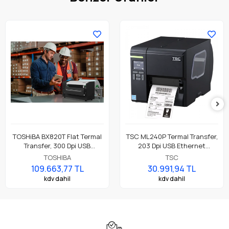
TOSHiBA BX820T Flat Termal
TSC ML240P Termal Transfer,
Transfer, 300 Dpi USB
203 Dpi USB Ethernet
Ethernet, 8" A4 Premium
Endüstriyel Barkod Etiket
TOSHIBA
TSC
Endüstriyel Barkod Etiket
Rulo Yazıcı
109.663,77 TL
30.991,94 TL
Yazıcı
kdv dahil
kdv dahil