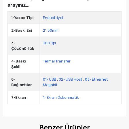
arayınız....
1-Yazıcı Tipi
Endüstriyel
2-Baskı Eni
2" 50mm
3-
300 Dpi
Çözünürlük
4-Baskı
Termal Transfer
Şekli
6-
01- USB
,
02- USB Host
,
03- Ethernet
Bağlantılar
Megabit
7-Ekran
1- Ekran Dokunmatik
Benzer Ürünler