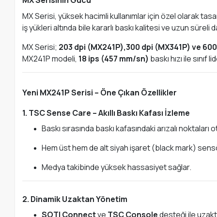
MX Serisinin Gücü
MX Serisi, yüksek hacimli kullanımlar için özel olarak tas
iş yükleri altında bile kararlı baskı kalitesi ve uzun süreli d
MX Serisi;
203 dpi (MX241P),300 dpi (MX341P) ve 600
MX241P modeli,
18 ips (457 mm/sn)
baskı hızı ile sınıf 
Yeni MX241P Serisi – Öne Çıkan Özellikler
1. TSC Sense Care – Akıllı Baskı Kafası İzleme
Baskı sırasında baskı kafasındaki arızalı noktaları o
Hem üst hem de alt siyah işaret (black mark) sensö
Medya takibinde yüksek hassasiyet sağlar.
2. Dinamik Uzaktan Yönetim
SOTI Connect
ve
TSC Console
desteği ile uzakt