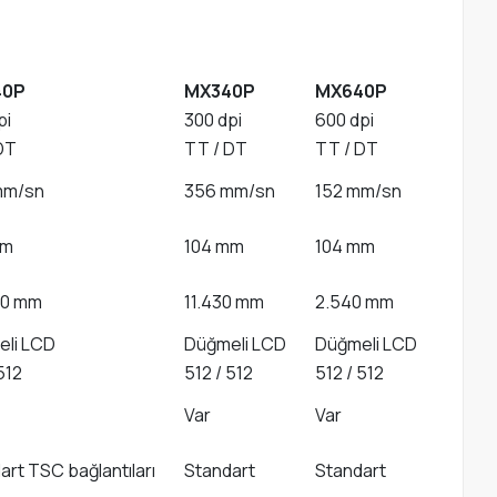
40P
MX340P
MX640P
pi
300 dpi
600 dpi
DT
TT / DT
TT / DT
mm/sn
356 mm/sn
152 mm/sn
mm
104 mm
104 mm
00 mm
11.430 mm
2.540 mm
li LCD
Düğmeli LCD
Düğmeli LCD
512
512 / 512
512 / 512
Var
Var
art TSC bağlantıları
Standart
Standart