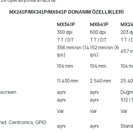
/24 operasyonlara hazırdır.
MX241P/MX341P/MX641P
DONANIM ÖZELLİKLERİ
MX341P
MX641P
MX2
300 dpi
600 dpi
203 d
TT / DT
TT / DT
TT / 
356 mm/sn (14
152 mm/sn (6
457 
ips)
ips)
104 mm
104 mm
104 
11.430 mm
2.540 mm
25.4
chscreen
aynı
aynı
Düğme
aynı
aynı
512 / 
Var
Var
Var
net, Centronics, GPIO
aynı
aynı
Stand