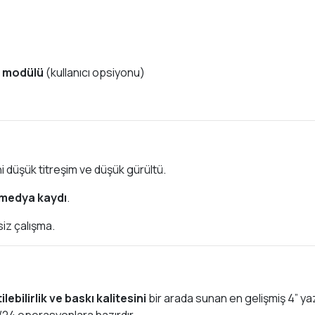
o modülü
(kullanıcı opsiyonu)
hi düşük titreşim ve düşük gürültü.
 medya kaydı
.
siz çalışma.
ilebilirlik ve baskı kalitesini
bir arada sunan en gelişmiş 4” yaz