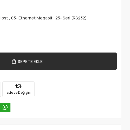
Host
,
03- Ethernet Megabit
,
23- Seri (RS232)
SEPETE EKLE
İade ve Değişim