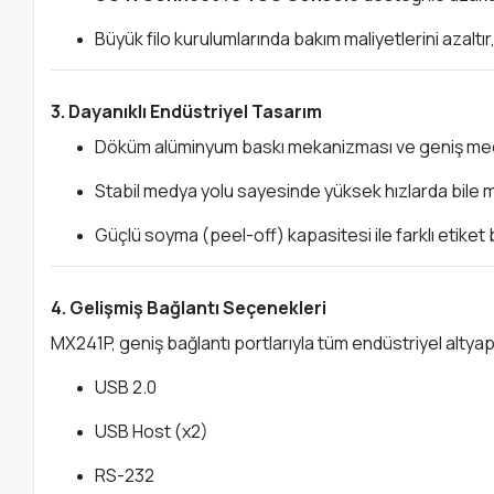
Büyük filo kurulumlarında bakım maliyetlerini azaltır
3. Dayanıklı Endüstriyel Tasarım
Döküm alüminyum baskı mekanizması ve geniş me
Stabil medya yolu sayesinde yüksek hızlarda bile
Güçlü soyma (peel-off) kapasitesi ile farklı etike
4. Gelişmiş Bağlantı Seçenekleri
MX241P, geniş bağlantı portlarıyla tüm endüstriyel altyap
USB 2.0
USB Host (x2)
RS-232