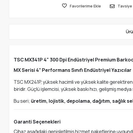
Favorilerime Ekle
Tavsiye 
Ürü
TSC MX341P 4" 300 Dpi Endüstriyel Premium Barkod 
MX Serisi 4” Performans Sınıfı Endüstriyel Yazıcılar
TSC MX241P, yüksek hacimli ve yüksek kalite gerektiren en
biridir. Güçlü işlemcisi, yüksek baskı hızı, gelişmiş me
Bu seri;
üretim, lojistik, depolama, dağıtım, sağlık 
Garanti Seçenekleri
Cihaz aşağıdaki genişletilmiş hizmet paketlerine uygund