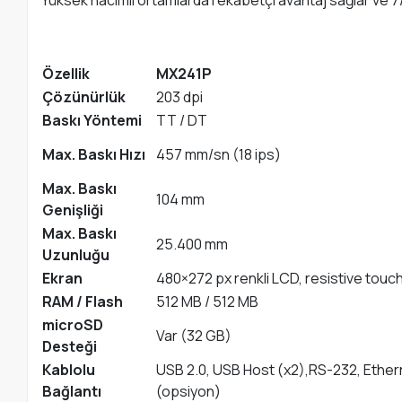
Yüksek hacimli ortamlarda rekabetçi avantaj sağlar ve 7
Özellik
MX241P
Çözünürlük
203 dpi
Baskı Yöntemi
TT / DT
Max. Baskı Hızı
457 mm/sn (18 ips)
Max. Baskı
104 mm
Genişliği
Max. Baskı
25.400 mm
Uzunluğu
Ekran
480×272 px renkli LCD, resistive tou
RAM / Flash
512 MB / 512 MB
microSD
Var (32 GB)
Desteği
Kablolu
USB 2.0, USB Host (x2),RS-232, Ether
Bağlantı
(opsiyon)