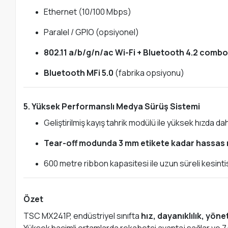
Ethernet (10/100 Mbps)
Paralel / GPIO (opsiyonel)
802.11 a/b/g/n/ac Wi-Fi + Bluetooth 4.2 comb
Bluetooth MFi 5.0
(fabrika opsiyonu)
5. Yüksek Performanslı Medya Sürüş Sistemi
Geliştirilmiş kayış tahrik modülü ile yüksek hızda da
Tear-off modunda 3 mm etikete kadar hassas
600 metre ribbon kapasitesi ile uzun süreli kesinti
Özet
TSC MX241P, endüstriyel sınıfta
hız, dayanıklılık, yönet