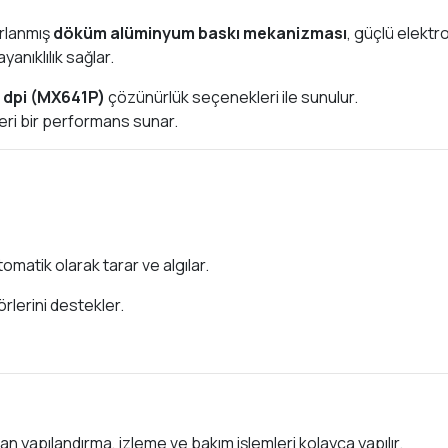
arlanmış
döküm alüminyum baskı mekanizması
, güçlü elektr
ayanıklılık sağlar.
 dpi (MX641P)
çözünürlük seçenekleri ile sunulur.
lideri bir performans sunar.
tomatik olarak tarar ve algılar.
rlerini destekler.
an yapılandırma, izleme ve bakım işlemleri kolayca yapılır.