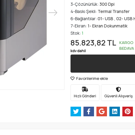
3-Çözünürlük:
300 Dpi
4-Baskı Şekli:
Termal Transfer
6-Bağlantılar:
01- USB
,
02- USB 
7-Ekran:
1- Ekran Dokunmatik
Stok:
1
85.823,82 TL
KARGO
BEDAVA
kdv dahil
Favorilerime ekle
Hızlı Gönderi
Güvenli Alışveriş