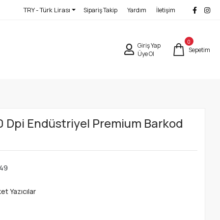
TRY - Türk Lirası
Sipariş Takip
Yardım
İletişim
0
Giriş Yap
Sepetim
Üye Ol
 Dpi Endüstriyel Premium Barkod
749
et Yazıcılar