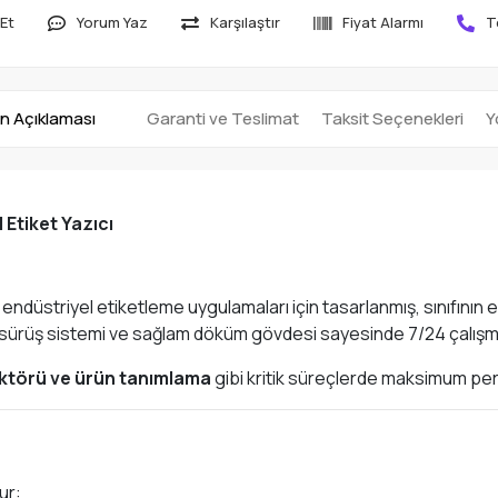
Et
Yorum Yaz
Karşılaştır
Fiyat Alarmı
T
n Açıklaması
Garanti ve Teslimat
Taksit Seçenekleri
Y
Etiket Yazıcı
düstriyel etiketleme uygulamaları için tasarlanmış, sınıfının en 
dya sürüş sistemi ve sağlam döküm gövdesi sayesinde 7/24 çalışma
sektörü ve ürün tanımlama
gibi kritik süreçlerde maksimum per
ur: