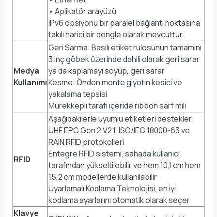
• Aplikatör arayüzü
IPv6 opsiyonu bir paralel bağlantı noktasına
takılı harici bir dongle olarak mevcuttur.
Geri Sarma: Basılı etiket rulosunun tamamını
3 inç göbek üzerinde dahili olarak geri sarar
Medya
ya da kaplamayı soyup, geri sarar
Kullanımı
Kesme: Önden monte giyotin kesici ve
yakalama tepsisi
Mürekkepli tarafı içeride ribbon sarf mili
Aşağıdakilerle uyumlu etiketleri destekler:
UHF EPC Gen 2 V2.1, ISO/IEC 18000-63 ve
RAIN RFID protokolleri
Entegre RFID sistemi, sahada kullanıcı
RFID
tarafından yükseltilebilir ve hem 10,1 cm hem
15,2 cm modellerde kullanılabilir
Uyarlamalı Kodlama Teknolojisi, en iyi
kodlama ayarlarını otomatik olarak seçer
Klavye