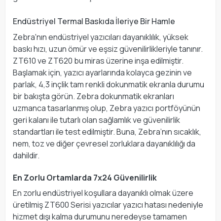
Endüstriyel Termal Baskıda İleriye Bir Hamle
Zebra'nın endüstriyel yazıcıları dayanıklılık, yüksek
baskı hızı, uzun ömür ve eşsiz güvenilirlikleriyle tanınır.
ZT610 ve ZT620 bu miras üzerine inşa edilmiştir.
Başlamak için, yazıcı ayarlarında kolayca gezinin ve
parlak, 4,3 inçlik tam renkli dokunmatik ekranla durumu
bir bakışta görün. Zebra dokunmatik ekranları
uzmanca tasarlanmış olup, Zebra yazıcı portföyünün
geri kalanı ile tutarlı olan sağlamlık ve güvenilirlik
standartları ile test edilmiştir. Buna, Zebra’nın sıcaklık,
nem, toz ve diğer çevresel zorluklara dayanıklılığı da
dahildir.
En Zorlu Ortamlarda 7x24 Güvenilirlik
En zorlu endüstriyel koşullara dayanıklı olmak üzere
üretilmiş ZT600 Serisi yazıcılar yazıcı hatası nedeniyle
hizmet dışı kalma durumunu neredeyse tamamen