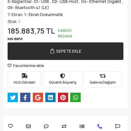
6-Bağlantılar:
01- USB
,
02- USB Host
,
04- Ethernet Gigabit
,
05- Bluetooth 4.1 (LE)
7-Ekran:
1- Ekran Dokunmatik
Stok:
1
185.883,75 TL
KARGO
BEDAVA
kdv dahil
SEPETE EKLE
Favorilerime ekle
Hızlı Gönderi
Güvenli Alışveriş
İade ve Değişim