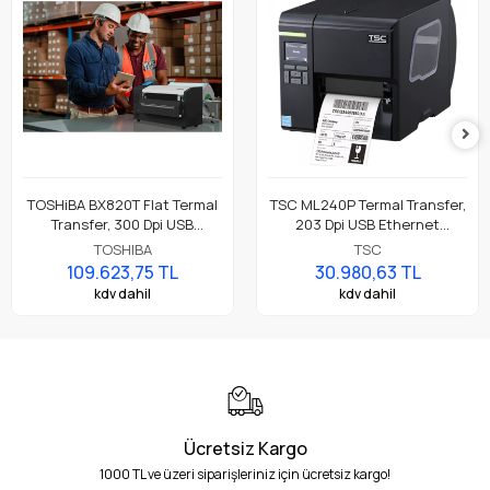
TOSHiBA BX820T Flat Termal
TSC ML240P Termal Transfer,
Transfer, 300 Dpi USB
203 Dpi USB Ethernet
Ethernet, 8" A4 Premium
Endüstriyel Barkod Etiket
TOSHIBA
TSC
Endüstriyel Barkod Etiket
Rulo Yazıcı
109.623,75 TL
30.980,63 TL
Yazıcı
kdv dahil
kdv dahil
Ücretsiz Kargo
1000 TL ve üzeri siparişleriniz için ücretsiz kargo!