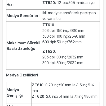
ZT620
: 12 ips/305 mm/saniye
Hızı
İkili medya sensörleri: geçirgen
Medya Sensörleri
ve yansıtıcı
ZT610:
203 dpi: 150 inç/3810 mm
300 dpi: 100 inç/2540 mm
600 dpi: 30 inç/762 mm
Maksimum Sürekli
Baskı Uzunluğu
ZT620:
203 dpi: 80 inç/2032 mm
300 dpi: 80 inç/2032 mm
Medya Özellikleri
ZT610
: 0,79 inç/20 mm ila 4.5 inç/114
Medya
mm
Genişliği
ZT620
: 2,0 inç/51 mm ila 7,1 inç/180 mm