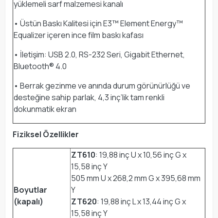
yüklemeli sarf malzemesi kanalı
• Üstün Baskı Kalitesi için E3™ Element Energy™
Equalizer içeren ince film baskı kafası
• İletişim: USB 2.0, RS-232 Seri, Gigabit Ethernet,
Bluetooth® 4.0
• Berrak gezinme ve anında durum görünürlüğü ve
desteğine sahip parlak, 4,3 inç’lik tam renkli
dokunmatik ekran
Fiziksel Özellikler
ZT610
: 19,88 inç U x 10,56 inç G x
15,58 inç Y
505 mm U x 268,2 mm G x 395,68 mm
Boyutlar
Y
(kapalı)
ZT620
: 19,88 inç L x 13,44 inç G x
15,58 inç Y