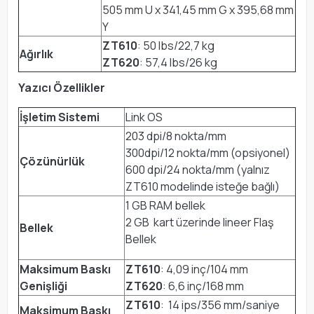
505 mm U x 341,45 mm G x 395,68 mm
Y
ZT610
: 50 lbs/22,7 kg
Ağırlık
ZT620
: 57,4 lbs/26 kg
Yazıcı Özellikler
İşletim Sistemi
Link OS
203 dpi/8 nokta/mm
300dpi/12 nokta/mm (opsiyonel)
Çözünürlük
600 dpi/24 nokta/mm (yalnız
ZT610 modelinde isteğe bağlı)
1 GB RAM bellek
2 GB kart üzerinde lineer Flaş
Bellek
Bellek
Maksimum Baskı
ZT610
: 4,09 inç/104 mm
Genişliği
ZT620
: 6,6 inç/168 mm
ZT610
: 14 ips/356 mm/saniye
Maksimum Baskı