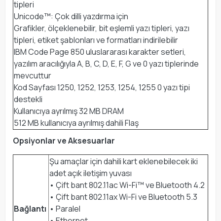
tipleri
Unicode™: Çok dilli yazdırma için
Grafikler, ölçeklenebilir, bit eşlemli yazı tipleri, yazı
tipleri, etiket şablonları ve formatları indirilebilir
IBM Code Page 850 uluslararası karakter setleri,
yazılım aracılığıyla A, B, C, D, E, F, G ve 0 yazı tiplerinde
mevcuttur
Kod Sayfası 1250, 1252, 1253, 1254, 1255 0 yazı tipi
destekli
Kullanıcıya ayrılmış 32 MB DRAM
512 MB kullanıcıya ayrılmış dahili Flaş
Opsiyonlar ve Aksesuarlar
Şu amaçlar için dahili kart eklenebilecek iki
adet açık iletişim yuvası
• Çift bant 802.11ac Wi-Fi™ ve Bluetooth 4.2
• Çift bant 802.11ax Wi-Fi ve Bluetooth 5.3
Bağlantı
• Paralel
• Ethernet