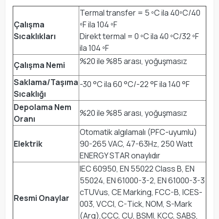
Termal transfer = 5 ºC ila 40ºC/40
Çalışma
ºF ila 104 ºF
Sıcaklıkları
Direkt termal = 0 ºC ila 40 ºC/32 ºF
ila 104 ºF
%20 ile %85 arası, yoğuşmasız
Çalışma Nemi
Saklama/Taşıma
-30 °C ila 60 °C/-22 °F ila 140 °F
Sıcaklığı
Depolama Nem
%20 ile %85 arası, yoğuşmasız
Oranı
Otomatik algılamalı (PFC-uyumlu)
Elektrik
90-265 VAC, 47-63Hz, 250 Watt
ENERGY STAR onaylıdır
IEC 60950, EN 55022 Class B, EN
55024, EN 61000-3-2, EN 61000-3-3
cTUVus, CE Marking, FCC-B, ICES-
Resmi Onaylar
003, VCCI, C-Tick, NOM, S-Mark
(Arg),CCC, CU, BSMI, KCC, SABS,