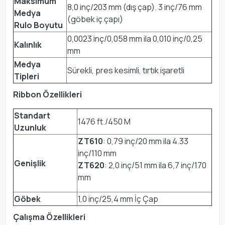
Maksimum
8,0 inç/203 mm (dış çap). 3 inç/76 mm
Medya
(göbek iç çapı)
Rulo Boyutu
0,0023 inç/0,058 mm ila 0,010 inç/0,25
Kalınlık
mm
Medya
Sürekli, pres kesimli, tırtık işaretli
Tipleri
Ribbon Özellikleri
Standart
1476 ft./450 M
Uzunluk
ZT610
: 0,79 inç/20 mm ila 4.33
inç/110 mm
Genişlik
ZT620
: 2,0 inç/51 mm ila 6,7 inç/170
mm
Göbek
1,0 inç/25,4 mm İç Çap
Çalışma Özellikleri