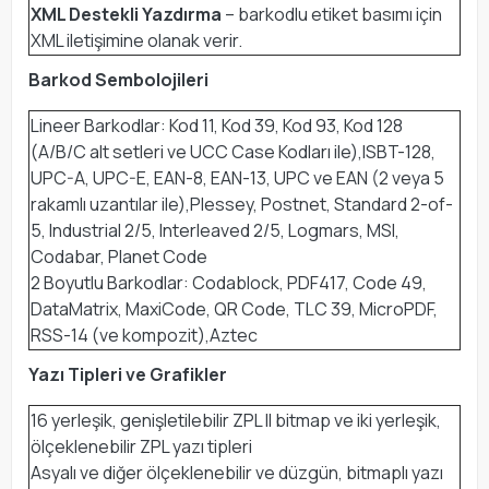
XML Destekli Yazdırma
– barkodlu etiket basımı için
XML iletişimine olanak verir.
Barkod Sembolojileri
Lineer Barkodlar: Kod 11, Kod 39, Kod 93, Kod 128
(A/B/C alt setleri ve UCC Case Kodları ile),ISBT-128,
UPC-A, UPC-E, EAN-8, EAN-13, UPC ve EAN (2 veya 5
rakamlı uzantılar ile),Plessey, Postnet, Standard 2-of-
5, Industrial 2/5, Interleaved 2/5, Logmars, MSI,
Codabar, Planet Code
2 Boyutlu Barkodlar: Codablock, PDF417, Code 49,
DataMatrix, MaxiCode, QR Code, TLC 39, MicroPDF,
RSS-14 (ve kompozit),Aztec
Yazı Tipleri ve Grafikler
16 yerleşik, genişletilebilir ZPL II bitmap ve iki yerleşik,
ölçeklenebilir ZPL yazı tipleri
Asyalı ve diğer ölçeklenebilir ve düzgün, bitmaplı yazı