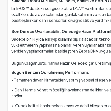
Kullanıcı Dostu Kurulum, Kullanım, Bakım ve Sorun 
Link-OS™ destekli sezgisel Zebra DNA™ yazılımı, ileri düze
özellikleri, devreye sokmadan günlük kullanım ve rutin b
basitleştirirken dahili sensörler, diyagnostik ve yardım
Son Derece Uyarlanabilir, Geleceğe Hazır Platform
Sadece bir iki yılda eskiyip kullanım dışı kalacak bir tek
yükseltmelerin yapılmasına olanak veren uyarlanabilir bi
yeniden yapılandırmaları basitleştiren Zebra DNA uygula
Bugün Olağanüstü, Yarına Hazır, Gelecek için Üretilmi
Bugün Benzeri Görülmemiş Performans
•Tamamen dayanıklı metalden yapılmış yapısal bileşenler
• Dahili termal yönetim özelliği havalandırma delikleri v
sağlar
• Yüksek kaliteli baskı mekanizması ve dahili bileşenler 