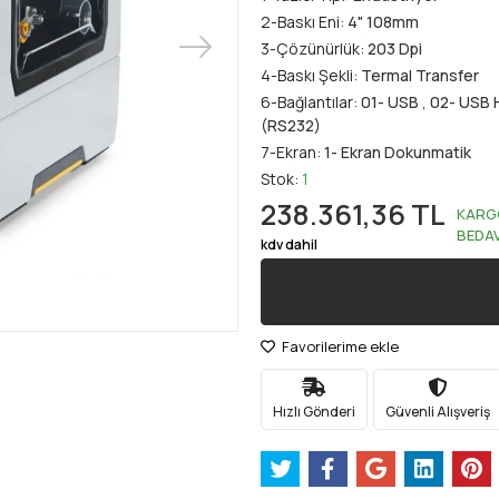
2-Baskı Eni:
4" 108mm
3-Çözünürlük:
203 Dpi
4-Baskı Şekli:
Termal Transfer
6-Bağlantılar:
01- USB
,
02- USB 
(RS232)
7-Ekran:
1- Ekran Dokunmatik
Stok:
1
238.361,36 TL
KARG
BEDA
kdv dahil
Favorilerime ekle
Hızlı Gönderi
Güvenli Alışveriş