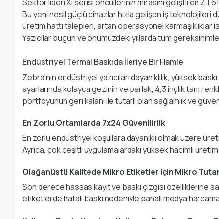
Sektör lideri Xi serisi öncüllerinin mirasını geliştiren ZT
Bu yeni nesil güçlü cihazlar hızla gelişen iş teknolojile
üretim hattı talepleri, artan operasyonel karmaşıklıklar 
Yazıcılar bugün ve önümüzdeki yıllarda tüm gereksinimleri
Endüstriyel Termal Baskıda İleriye Bir Hamle
Zebra'nın endüstriyel yazıcıları dayanıklılık, yüksek baskı
ayarlarında kolayca gezinin ve parlak, 4,3 inçlik tam re
portföyünün geri kalanı ile tutarlı olan sağlamlık ve güvenil
En Zorlu Ortamlarda 7x24 Güvenilirlik
En zorlu endüstriyel koşullara dayanıklı olmak üzere üre
Ayrıca, çok çeşitli uygulamalardaki yüksek hacimli üretim ih
Olağanüstü Kalitede Mikro Etiketler için Mikro Tutar
Son derece hassas kayıt ve baskı çizgisi özelliklerine sa
etiketlerde hatalı baskı nedeniyle pahalı medya harcama