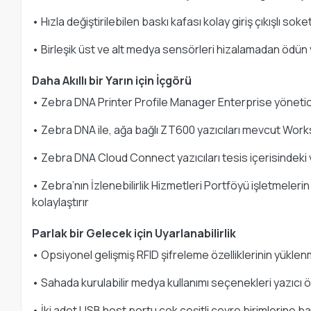
• Hızla değiştirilebilen baskı kafası kolay giriş çıkışlı so
• Birleşik üst ve alt medya sensörleri hizalamadan ödün
Daha Akıllı bir Yarın için İçgörü
• Zebra DNA Printer Profile Manager Enterprise yöneticile
• Zebra DNA ile, ağa bağlı ZT600 yazıcıları mevcut Wo
• Zebra DNA Cloud Connect yazıcıları tesis içerisindeki 
• Zebra’nın İzlenebilirlik Hizmetleri Portföyü işletmeleri
kolaylaştırır
Parlak bir Gelecek için Uyarlanabilirlik
• Opsiyonel gelişmiş RFID şifreleme özelliklerinin yüklen
• Sahada kurulabilir medya kullanımı seçenekleri yazıcı öze
• İki adet USB host portu çok çeşitli çevre birimlerine 