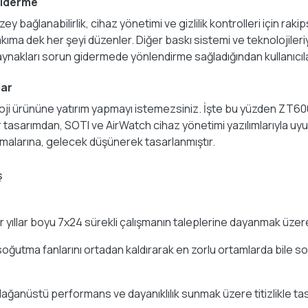
Giderme
y bağlanabilirlik, cihaz yönetimi ve gizlilik kontrolleri için rak
akıma dek her şeyi düzenler. Diğer baskı sistemi ve teknolojile
 kaynakları sorun gidermede yönlendirme sağladığından kullanıc
lar
noloji ürününe yatırım yapmayı istemezsiniz. İşte bu yüzden ZT600
r tasarımdan, SOTI ve AirWatch cihaz yönetimi yazılımlarıyla uy
malarına, gelecek düşünerek tasarlanmıştır.
ş
 yıllar boyu 7x24 sürekli çalışmanın taleplerine dayanmak üzer
e soğutma fanlarını ortadan kaldırarak en zorlu ortamlarda bile s
olağanüstü performans ve dayanıklılık sunmak üzere titizlikle ta