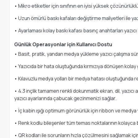
• Mikro etiketler için sınıfının en iyisi yüksek çözünürlü
• Uzun ömürlü baskı kafaları değiştirme maliyetleri ile yazı
• Ayarlaması kolay baskı kafası basınç anahtarları yazıc
Günlük Operasyonlar için Kullanıcı Dostu
• Basit, pratik, yandan medya yükleme yazıcı çalışma sürel
• Yazıcıda bir hata oluştuğunda kırmızıya dönüşen kolay g
• Kılavuzlu medya yolları bir medya hatası oluştuğunda re
• 4.3 inçlik tamamen renkli dokunmatik ekran, dil, yazıcı a
yazıcı ayarlarında çabucak gezinmenizi sağlar.
• İç kabin ışığı optimum görünürlük için ribbon ve medya yo
• Renk kodlu bileşenler tüm temas noktalarının kolayca 
• QR kodları ile sorunların hızla çözülmesini sağlamak için