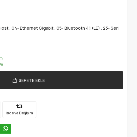
Host
,
04- Ethernet Gigabit
,
05- Bluetooth 4.1 (LE)
,
23- Seri
O
VA
SEPETE EKLE
İade ve Değişim