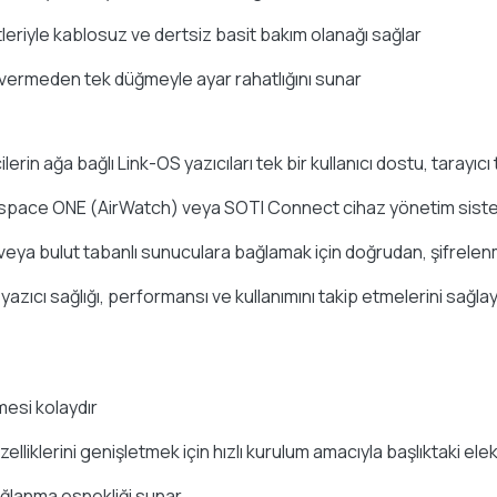
ketleriyle kablosuz ve dertsiz basit bakım olanağı sağlar
 vermeden tek düğmeyle ayar rahatlığını sunar
rin ağa bağlı Link-OS yazıcıları tek bir kullanıcı dostu, tarayıc
rkspace ONE (AirWatch) veya SOTI Connect cihaz yönetim siste
veya bulut tabanlı sunuculara bağlamak için doğrudan, şifrelenm
n yazıcı sağlığı, performansı ve kullanımını takip etmelerini sağl
mesi kolaydır
lliklerini genişletmek için hızlı kurulum amacıyla başlıktaki elek
bağlanma esnekliği sunar