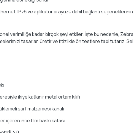
, Ethernet, IPv6 ve aplikatör arayüzü dahil bağlantı seçeneklerinin
l verimliliğe kadar birçok şeyi etkiler. İşte bu nedenle, Zebra
imizi tasarlar, üretir ve titizlikle ön testlere tabi tutarız. Sek
kı
siyle ikiye katlanır metal ortam kılıfı
yüklemeli sarf malzemesi kanalı
r içeren ince film baskı kafası
tooth® 4.0