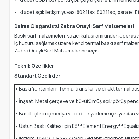
• İki adet açık iletişim yuvası 802.11ax, 802.11ac, paralel
Daima Olağanüstü Zebra Onaylı Sarf Malzemeleri
Baskı sarf malzemeleri, yazıcı kafası ömründen operasyone
iç huzuru sağlamak üzere kendi termal baskı sarf malzemeler
Zebra Onaylı Sarf Malzemelerini seçin.
Teknik Özellikler
Standart Özellikler
• Baskı Yöntemleri: Termal transfer ve direkt termal bas
• İnşaat: Metal çerçeve ve büyütülmüş açık görüş pencere
• Basitleştirilmiş medya ve ribbon yükleme için yandan 
• Üstün Baskı Kalitesi için E3™ Element Energy™ Equalize
• İletişim: USB 2.0, RS-232 Seri, Gigabit Ethernet, Blue