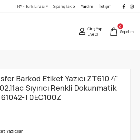
TRY - Türk Lirası
Sipariş Takip
Yardım
İletişim
0
Giriş Yap
Sepetim
Üye Ol
fer Barkod Etiket Yazıcı ZT610 4"
02.11ac Sıyırıcı Renkli Dokunmatik
ZT61042-T0EC100Z
et Yazıcılar