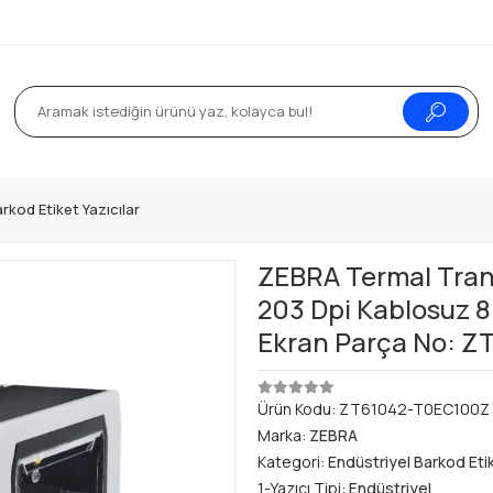
rkod Etiket Yazıcılar
ZEBRA Termal Trans
203 Dpi Kablosuz 8
Ekran Parça No: 
Ürün Kodu:
ZT61042-T0EC100Z
Marka:
ZEBRA
Kategori:
Endüstriyel Barkod Etik
1-Yazıcı Tipi:
Endüstriyel