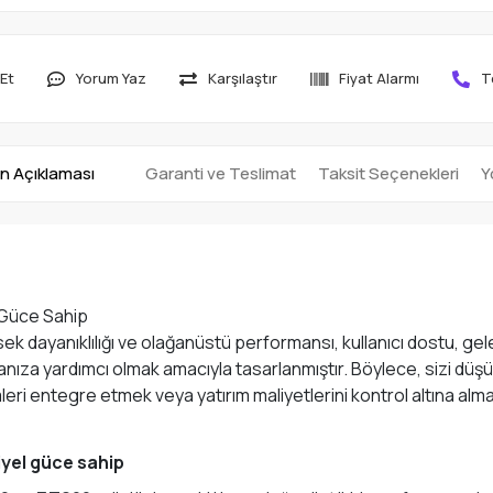
Et
Yorum Yaz
Karşılaştır
Fiyat Alarmı
T
n Açıklaması
Garanti ve Teslimat
Taksit Seçenekleri
Y
l Güce Sahip
ksek dayanıklılığı ve olağanüstü performansı, kullanıcı dostu, gel
nıza yardımcı olmak amacıyla tasarlanmıştır. Böylece, sizi düşü
leri entegre etmek veya yatırım maliyetlerini kontrol altına alm
riyel güce sahip