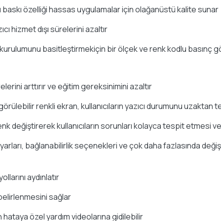
klü baskı özelliği hassas uygulamalar için olağanüstü kalite sunar
cı hizmet dışı sürelerini azaltır
ı kurulumunu basitleştirmekiçin bir ölçek ve renk kodlu basınç g
erini arttırır ve eğitim gereksinimini azaltır
örülebilir renkli ekran, kullanıcıların yazıcı durumunu uzaktan t
nk değiştirerek kullanıcıların sorunları kolayca tespit etmesi ve
yarları, bağlanabilirlik seçenekleri ve çok daha fazlasında değişi
llarını aydınlatır
belirlenmesini sağlar
 hataya özel yardım videolarına gidilebilir