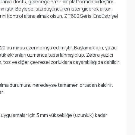
lanıcı dostu, geleceğe hazır bir platformda birleştirir.
nmıştır. Böylece, sizi düşündüren ister giderek artan
rini kontrol altına almak olsun, ZT600 Serisi Endüstriyel
20 bu miras üzerine inşa edilmiştir. Başlamak için, yazıcı
atik ekranları uzmanca tasarlanmış olup, Zebra yazıcı
m, toz ve diğer çevresel zorluklara dayanıklılığı da dahildir.
şı kalma durumunu neredeyse tamamen ortadan kaldırır.
ar.
bi uygulamalar için 3 mm yüksekliğe (uzunluk) kadar