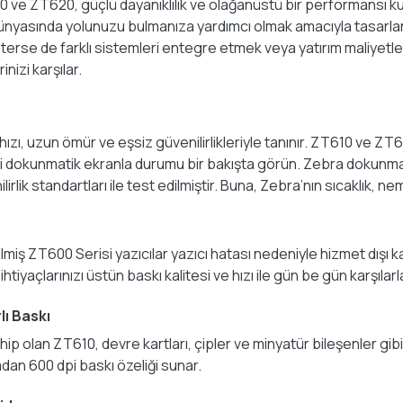
610 ve ZT620, güçlü dayanıklılık ve olağanüstü bir performansı kul
ri dünyasında yolunuzu bulmanıza yardımcı olmak amacıyla tasarla
isterse de farklı sistemleri entegre etmek veya yatırım maliyetle
nizi karşılar.
 hızı, uzun ömür ve eşsiz güvenilirlikleriyle tanınır. ZT610 ve ZT6
nkli dokunmatik ekranla durumu bir bakışta görün. Zebra dokunm
irlik standartları ile test edilmiştir. Buna, Zebra’nın sıcaklık, ne
tilmiş ZT600 Serisi yazıcılar yazıcı hatası nedeniyle hizmet dı
tiyaçlarınızı üstün baskı kalitesi ve hızı ile gün be gün karşılarl
lı Baskı
hip olan ZT610, devre kartları, çipler ve minyatür bileşenler gi
dan 600 dpi baskı özeliği sunar.