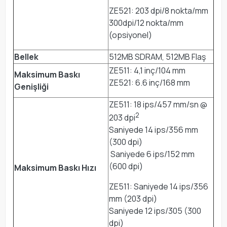
ZE521: 203 dpi/8 nokta/mm
300dpi/12 nokta/mm
(opsiyonel)
Bellek
512MB SDRAM, 512MB Flaş
ZE511: 4,1 inç/104 mm
Maksimum Baskı
ZE521: 6.6 inç/168 mm
Genişliği
ZE511: 18 ips/457 mm/sn @
2
203 dpi
Saniyede 14 ips/356 mm
(300 dpi)
Saniyede 6 ips/152 mm
(600 dpi)
Maksimum Baskı Hızı
ZE511: Saniyede 14 ips/356
mm (203 dpi)
Saniyede 12 ips/305 (300
dpi)