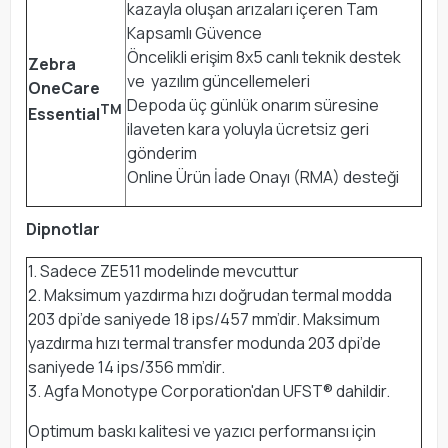
kazayla oluşan arızaları içeren Tam
Kapsamlı Güvence
Öncelikli erişim 8x5 canlı teknik destek
Zebra
ve yazılım güncellemeleri
OneCare
Depoda üç günlük onarım süresine
TM
Essential
ilaveten kara yoluyla ücretsiz geri
gönderim
Online Ürün İade Onayı (RMA) desteği
Dipnotlar
1. Sadece ZE511 modelinde mevcuttur
2. Maksimum yazdırma hızı doğrudan termal modda
203 dpi’de saniyede 18 ips/457 mm’dir. Maksimum
yazdırma hızı termal transfer modunda 203 dpi’de
saniyede 14 ips/356 mm’dir.
3. Agfa Monotype Corporation'dan UFST® dahildir.
Optimum baskı kalitesi ve yazıcı performansı için