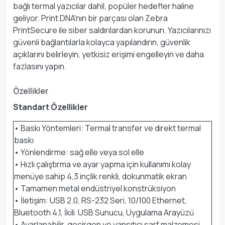
bağlı termal yazıcılar dahil, popüler hedefler haline
geliyor. Print DNA'nın bir parçası olan Zebra
PrintSecure ile siber saldırılardan korunun. Yazıcılarınızı
güvenli bağlantılarla kolayca yapılandırın, güvenlik
açıklarını belirleyin, yetkisiz erişimi engelleyin ve daha
fazlasını yapın.
Özellikler
Standart Özellikler
• Baskı Yöntemleri: Termal transfer ve direkt termal
baskı
• Yönlendirme: sağ elle veya sol elle
• Hızlı çalıştırma ve ayar yapma için kullanımı kolay
menüye sahip 4,3 inçlik renkli, dokunmatik ekran
• Tamamen metal endüstriyel konstrüksiyon
• İletişim: USB 2.0, RS-232 Seri, 10/100 Ethernet,
Bluetooth 4.1, İkili USB Sunucu, Uygulama Arayüzü
• Ayarlanabilir, geçirgen ve yansıtıcı sarf malzemesi