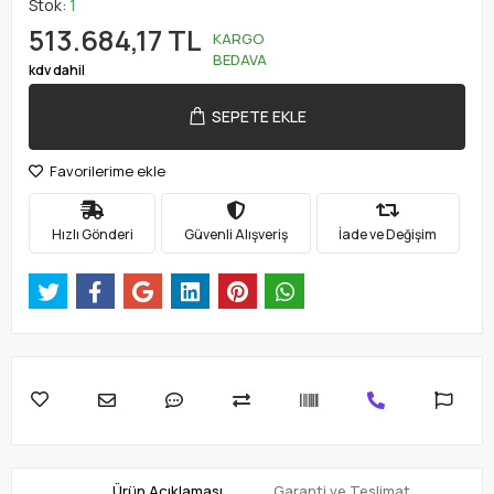
Stok:
1
513.684,17 TL
KARGO
BEDAVA
kdv dahil
SEPETE EKLE
Favorilerime ekle
Hızlı Gönderi
Güvenli Alışveriş
İade ve Değişim
Ürün Açıklaması
Garanti ve Teslimat