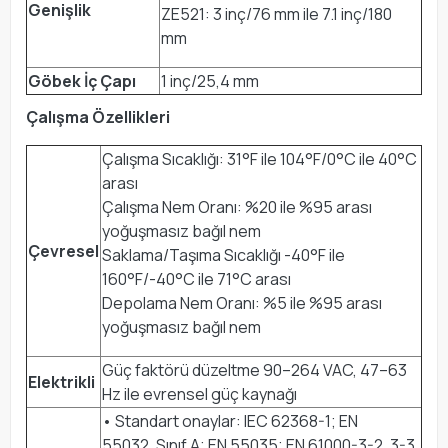
Genişlik
ZE521: 3 inç/76 mm ile 7.1 inç/180
mm
Göbek İç Çapı
1 inç/25,4 mm
Çalışma Özellikleri
Çalışma Sıcaklığı: 31°F ile 104°F/0°C ile 40°C
arası
Çalışma Nem Oranı: %20 ile %95 arası
yoğuşmasız bağıl nem
Çevresel
Saklama/Taşıma Sıcaklığı -40°F ile
160°F/-40°C ile 71°C arası
Depolama Nem Oranı: %5 ile %95 arası
yoğuşmasız bağıl nem
Güç faktörü düzeltme 90–264 VAC, 47–63
Elektrikli
Hz ile evrensel güç kaynağı
• Standart onaylar: IEC 62368-1; EN
55032, Sınıf A; EN 55035; EN 61000-3-2, 3-3