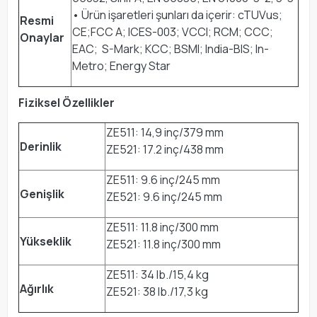
• Ürün işaretleri şunları da içerir: cTUVus;
Resmi
CE;FCC A; ICES-003; VCCI; RCM; CCC;
Onaylar
EAC; S-Mark; KCC; BSMI; India-BIS; In-
Metro; Energy Star
Fiziksel Özellikler
ZE511: 14,9 inç/379 mm
Derinlik
ZE521: 17.2 inç/438 mm
ZE511: 9.6 inç/245 mm
Genişlik
ZE521: 9.6 inç/245 mm
ZE511: 11.8 inç/300 mm
Yükseklik
ZE521: 11.8 inç/300 mm
ZE511: 34 lb./15,4 kg
Ağırlık
ZE521: 38 lb./17,3 kg