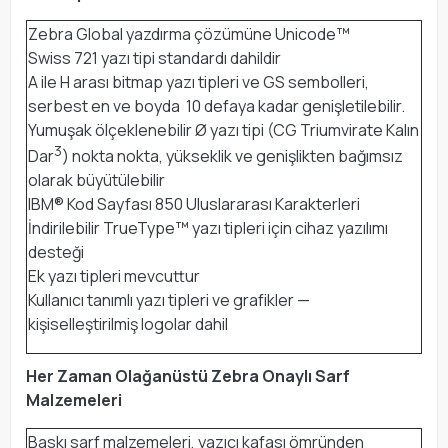
Zebra Global yazdırma çözümüne Unicode™
Swiss 721 yazı tipi standardı dahildir
A ile H arası bitmap yazı tipleri ve GS sembolleri,
serbest en ve boyda 10 defaya kadar genişletilebilir.
Yumuşak ölçeklenebilir Ø yazı tipi (CG Triumvirate Kalın
3
Dar
) nokta nokta, yükseklik ve genişlikten bağımsız
olarak büyütülebilir
IBM® Kod Sayfası 850 Uluslararası Karakterleri
İndirilebilir TrueType™ yazı tipleri için cihaz yazılımı
desteği
Ek yazı tipleri mevcuttur
Kullanıcı tanımlı yazı tipleri ve grafikler —
kişiselleştirilmiş logolar dahil
Her Zaman Olağanüstü Zebra Onaylı Sarf
Malzemeleri
Baskı sarf malzemeleri, yazıcı kafası ömründen