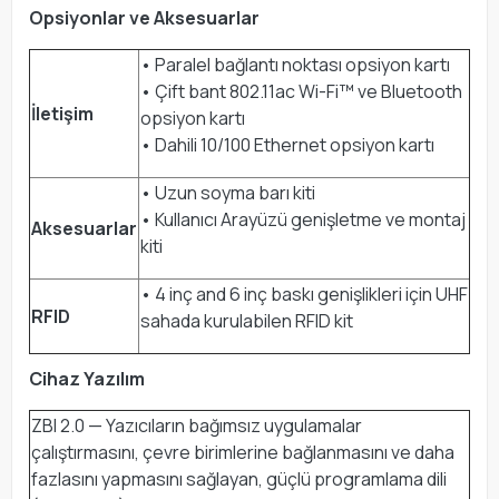
Opsiyonlar ve Aksesuarlar
• Paralel bağlantı noktası opsiyon kartı
• Çift bant 802.11ac Wi-Fi™ ve Bluetooth
İletişim
opsiyon kartı
• Dahili 10/100 Ethernet opsiyon kartı
• Uzun soyma barı kiti
• Kullanıcı Arayüzü genişletme ve montaj
Aksesuarlar
kiti
• 4 inç and 6 inç baskı genişlikleri için UHF
RFID
sahada kurulabilen RFID kit
Cihaz Yazılım
ZBI 2.0 — Yazıcıların bağımsız uygulamalar
çalıştırmasını, çevre birimlerine bağlanmasını ve daha
fazlasını yapmasını sağlayan, güçlü programlama dili