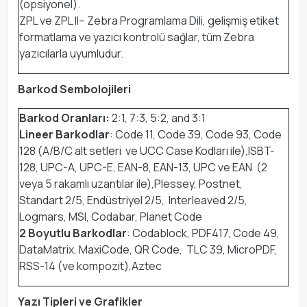
(opsiyonel).
ZPL ve ZPL II– Zebra Programlama Dili, gelişmiş etiket
formatlama ve yazıcı kontrolü sağlar, tüm Zebra
yazıcılarla uyumludur.
Barkod Sembolojileri
Barkod Oranları:
2:1, 7:3, 5:2, and 3:1
Lineer Barkodlar
: Code 11, Code 39, Code 93, Code
128 (A/B/C alt setleri ve UCC Case Kodları ile),ISBT-
128, UPC-A, UPC-E, EAN-8, EAN-13, UPC ve EAN (2
veya 5 rakamlı uzantılar ile),Plessey, Postnet,
Standart 2/5, Endüstriyel 2/5, Interleaved 2/5,
Logmars, MSI, Codabar, Planet Code
2 Boyutlu Barkodlar
: Codablock, PDF417, Code 49,
DataMatrix, MaxiCode, QR Code, TLC 39, MicroPDF,
RSS-14 (ve kompozit),Aztec
Yazı Tipleri ve Grafikler