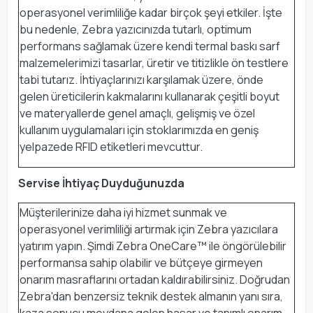
operasyonel verimliliğe kadar birçok şeyi etkiler. İşte
bu nedenle, Zebra yazıcınızda tutarlı, optimum
performans sağlamak üzere kendi termal baskı sarf
malzemelerimizi tasarlar, üretir ve titizlikle ön testlere
tabi tutarız. İhtiyaçlarınızı karşılamak üzere, önde
gelen üreticilerin kakmalarını kullanarak çeşitli boyut
ve materyallerde genel amaçlı, gelişmiş ve özel
kullanım uygulamaları için stoklarımızda en geniş
yelpazede RFID etiketleri mevcuttur.
Servise İhtiyaç Duyduğunuzda
Müşterilerinize daha iyi hizmet sunmak ve
operasyonel verimliliği artırmak için Zebra yazıcılara
yatırım yapın. Şimdi Zebra OneCare™ ile öngörülebilir
performansa sahip olabilir ve bütçeye girmeyen
onarım masraflarını ortadan kaldırabilirsiniz. Doğrudan
Zebra'dan benzersiz teknik destek almanın yanı sıra,
kaza sonucu meydana gelen hasar ve tanımlı onarım