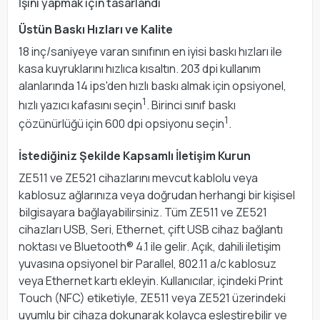
İşini yapmak için tasarlandı
Üstün Baskı Hızları ve Kalite
18 inç/saniyeye varan sınıfının en iyisi baskı hızları ile
kasa kuyruklarını hızlıca kısaltın. 203 dpi kullanım
alanlarında 14 ips'den hızlı baskı almak için opsiyonel,
1
hızlı yazıcı kafasını seçin
. Birinci sınıf baskı
1
çözünürlüğü için 600 dpi opsiyonu seçin
.
İstediğiniz Şekilde Kapsamlı İletişim Kurun
ZE511 ve ZE521 cihazlarını mevcut kablolu veya
kablosuz ağlarınıza veya doğrudan herhangi bir kişisel
bilgisayara bağlayabilirsiniz. Tüm ZE511 ve ZE521
cihazları USB, Seri, Ethernet, çift USB cihaz bağlantı
noktası ve Bluetooth® 4.1 ile gelir. Açık, dahili iletişim
yuvasına opsiyonel bir Parallel, 802.11 a/c kablosuz
veya Ethernet kartı ekleyin. Kullanıcılar, içindeki Print
Touch (NFC) etiketiyle, ZE511 veya ZE521 üzerindeki
uyumlu bir cihaza dokunarak kolayca eşleştirebilir ve