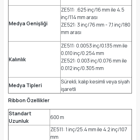
ZE511: .625 inç/16 mm ile 4.5
inç/114 mm arası
Medya Genişliği
ZE521: 3 inç/76 mm - 7,1 inç/180
mm arası
ZE511: 0.0053 inç/0.135 mm ile
0.010 inç/0.254 mm
Kalınlık
ZE521: 0.003 inç/0.076 mm ile
0.012 inç/0.305 mm
Sürekli, kalıp kesimli veya siyah
Medya Tipleri
işaretli
Ribbon Özellikler
Standart
600 m
Uzunluk
ZE511: 1 inç/25.4 mm ile 4.2 inç/107
mm