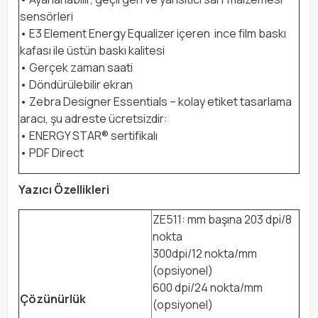
sensörleri
• E3 Element Energy Equalizer içeren ince film baskı
kafası ile üstün baskı kalitesi
• Gerçek zaman saati
• Döndürülebilir ekran
• Zebra Designer Essentials – kolay etiket tasarlama
aracı, şu adreste ücretsizdir:
• ENERGY STAR® sertifikalı
• PDF Direct
Yazıcı Özellikleri
ZE511: mm başına 203 dpi/8
nokta
300dpi/12 nokta/mm
(opsiyonel)
600 dpi/24 nokta/mm
Çözünürlük
(opsiyonel)