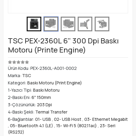
TSC PEX-2360L 6'' 300 Dpi Baskı
Motoru (Printe Engine)
Ürün Kodu:
PEX-2360L-A001-0002
Marka:
TSC
Kategori:
Baskı Motoru (Print Engine)
1-Yazıcı Tipi:
Baskı Motoru
2-Baskı Eni:
6" 150mm
3-Çözünürlük:
203 Dpi
4-Baskı Şekli:
Termal Transfer
6-Bağlantılar:
01- USB
,
02- USB Host
,
03- Ethernet Megabit
,
05- Bluetooth 4.1 (LE)
,
15- Wi-Fi 5 (802.11ac)
,
23- Seri
(RS232)