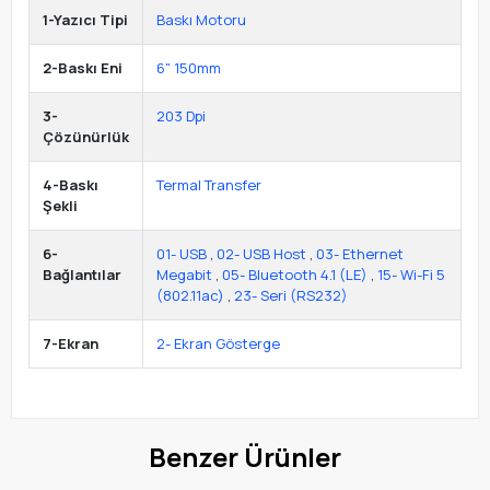
1-Yazıcı Tipi
Baskı Motoru
2-Baskı Eni
6" 150mm
3-
203 Dpi
Çözünürlük
4-Baskı
Termal Transfer
Şekli
6-
01- USB
,
02- USB Host
,
03- Ethernet
Bağlantılar
Megabit
,
05- Bluetooth 4.1 (LE)
,
15- Wi-Fi 5
(802.11ac)
,
23- Seri (RS232)
7-Ekran
2- Ekran Gösterge
Benzer Ürünler