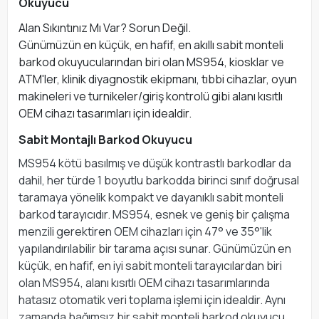
Okuyucu
Alan Sıkıntınız Mı Var? Sorun Değil.
Günümüzün en küçük, en hafif, en akıllı sabit monteli
barkod okuyucularından biri olan MS954, kiosklar ve
ATM'ler, klinik diyagnostik ekipmanı, tıbbi cihazlar, oyun
makineleri ve turnikeler/giriş kontrolü gibi alanı kısıtlı
OEM cihazı tasarımları için idealdir.
Sabit Montajlı Barkod Okuyucu
MS954 kötü basılmış ve düşük kontrastlı barkodlar da
dahil, her türde 1 boyutlu barkodda birinci sınıf doğrusal
taramaya yönelik kompakt ve dayanıklı sabit monteli
barkod tarayıcıdır. MS954, esnek ve geniş bir çalışma
menzili gerektiren OEM cihazları için 47° ve 35°'lik
yapılandırılabilir bir tarama açısı sunar. Günümüzün en
küçük, en hafif, en iyi sabit monteli tarayıcılardan biri
olan MS954, alanı kısıtlı OEM cihazı tasarımlarında
hatasız otomatik veri toplama işlemi için idealdir. Aynı
zamanda bağımsız bir sabit monteli barkod okuyucu