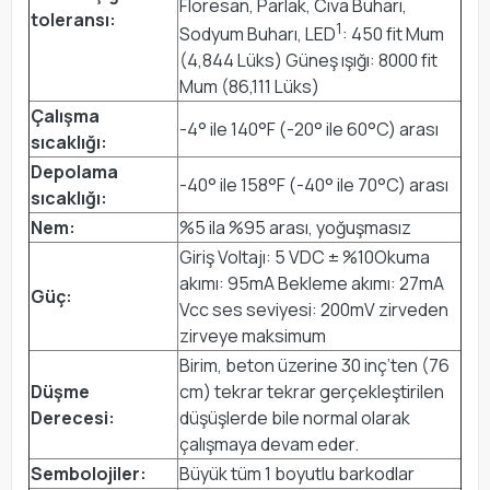
Floresan, Parlak, Cıva Buharı,
toleransı:
1
Sodyum Buharı, LED
: 450 fit Mum
(4,844 Lüks) Güneş ışığı: 8000 fit
Mum (86,111 Lüks)
Çalışma
-4° ile 140°F (-20° ile 60°C) arası
sıcaklığı:
Depolama
-40° ile 158°F (-40° ile 70°C) arası
sıcaklığı:
Nem:
%5 ila %95 arası, yoğuşmasız
Giriş Voltajı: 5 VDC ± %10Okuma
akımı: 95mA Bekleme akımı: 27mA
Güç:
Vcc ses seviyesi: 200mV zirveden
zirveye maksimum
Birim, beton üzerine 30 inç’ten (76
Düşme
cm) tekrar tekrar gerçekleştirilen
Derecesi:
düşüşlerde bile normal olarak
çalışmaya devam eder.
Sembolojiler:
Büyük tüm 1 boyutlu barkodlar