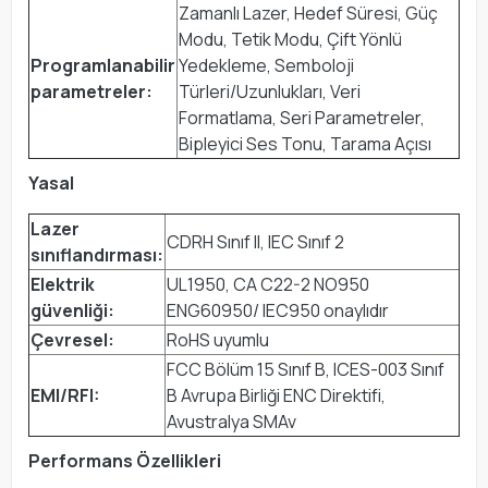
Zamanlı Lazer, Hedef Süresi, Güç
Modu, Tetik Modu, Çift Yönlü
Programlanabilir
Yedekleme, Semboloji
parametreler:
Türleri/Uzunlukları, Veri
Formatlama, Seri Parametreler,
Bipleyici Ses Tonu, Tarama Açısı
Yasal
Lazer
CDRH Sınıf II, IEC Sınıf 2
sınıflandırması:
Elektrik
UL1950, CA C22-2 NO950
güvenliği:
ENG60950/ IEC950 onaylıdır
Çevresel:
RoHS uyumlu
FCC Bölüm 15 Sınıf B, ICES-003 Sınıf
EMI/RFI:
B Avrupa Birliği ENC Direktifi,
Avustralya SMAv
Performans Özellikleri