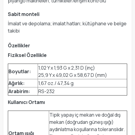
piyango makineleri; turnikeler/erişim kontrolü
Sabit monteli
İmalat ve depolama; imalat hatları; kütüphane ve belge
takibi
Özellikler
Fiziksel Özellikle
1,02 Y x 1,93 G x 2,31 D (inç)
Boyutlar:
25,9 Y x 49,02 G x 58,67 D (mm)
Ağırlık:
1,67 oz./ 47,34 g
Arabirim:
RS-232
Kullanıcı Ortamı
Tipik yapay iç mekan ve doğal dış
mekan (doğrudan güneş ışığı)
aydınlatma koşullarına toleranslıdır.
Ortam ışığı