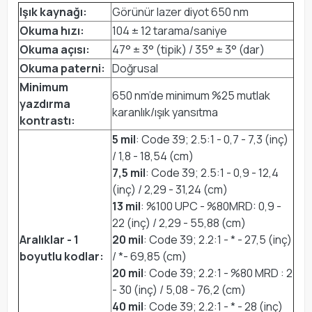
Işık kaynağı:
Görünür lazer diyot 650 nm
Okuma hızı:
104 ± 12 tarama/saniye
Okuma açısı:
47° ± 3° (tipik) / 35° ± 3° (dar)
Okuma paterni:
Doğrusal
Minimum
650 nm’de minimum %25 mutlak
yazdırma
karanlık/ışık yansıtma
kontrastı:
5 mil
: Code 39; 2.5:1 - 0,7 - 7,3 (inç)
/ 1,8 - 18,54 (cm)
7,5 mil
: Code 39; 2.5:1 - 0,9 - 12,4
(inç) / 2,29 - 31,24 (cm)
13 mil
: %100 UPC - %80MRD: 0,9 -
22 (inç) / 2,29 - 55,88 (cm)
Aralıklar - 1
20 mil
: Code 39; 2.2:1 - * - 27,5 (inç)
boyutlu kodlar:
/ *- 69,85 (cm)
20 mil
: Code 39; 2.2:1 - %80 MRD : 2
- 30 (inç) / 5,08 - 76,2 (cm)
40 mil
: Code 39; 2.2:1 - * - 28 (inç)