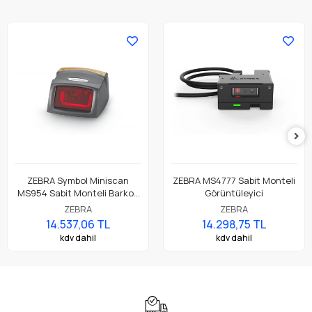
ZEBRA Symbol Miniscan
ZEBRA MS4777 Sabit Monteli
MS954 Sabit Monteli Barkod
Görüntüleyici
Okuyucu
ZEBRA
ZEBRA
14.537,06 TL
14.298,75 TL
kdv dahil
kdv dahil