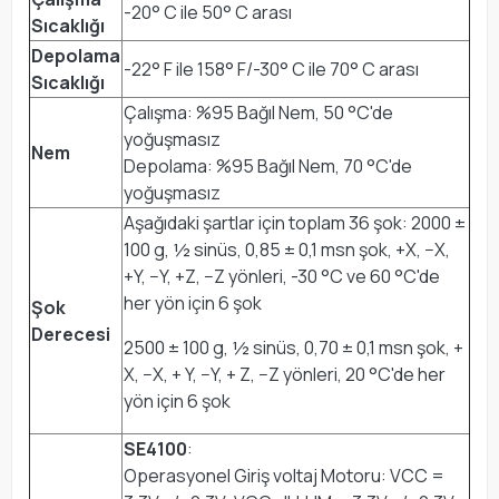
-20° C ile 50° C arası
Sıcaklığı
Depolama
-22° F ile 158° F/-30° C ile 70° C arası
Sıcaklığı
Çalışma: %95 Bağıl Nem, 50 °C'de
yoğuşmasız
Nem
Depolama: %95 Bağıl Nem, 70 °C'de
yoğuşmasız
Aşağıdaki şartlar için toplam 36 şok: 2000 ±
100 g, ½ sinüs, 0,85 ± 0,1 msn şok, +X, −X,
+Y, −Y, +Z, −Z yönleri, -30 °C ve 60 °C'de
her yön için 6 şok
Şok
Derecesi
2500 ± 100 g, ½ sinüs, 0,70 ± 0,1 msn şok, +
X, −X, + Y, −Y, + Z, −Z yönleri, 20 °C'de her
yön için 6 şok
SE4100
:
Operasyonel Giriş voltaj Motoru: VCC =