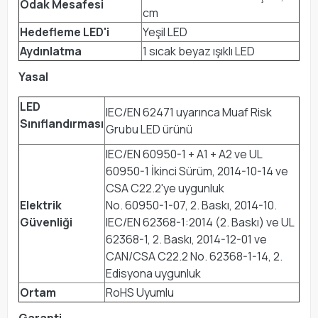
Odak Mesafesi
cm
Hedefleme LED'i
Yeşil LED
Aydınlatma
1 sıcak beyaz ışıklı LED
Yasal
LED
IEC/EN 62471 uyarınca Muaf Risk
Sınıflandırması
Grubu LED ürünü
IEC/EN 60950-1 + A1 + A2 ve UL
60950-1 İkinci Sürüm, 2014-10-14 ve
CSA C22.2'ye uygunluk
Elektrik
No. 60950-1-07, 2. Baskı, 2014-10.
Güvenliği
IEC/EN 62368-1:2014 (2. Baskı) ve UL
62368-1, 2. Baskı, 2014-12-01 ve
CAN/CSA C22.2 No. 62368-1-14, 2.
Edisyona uygunluk
Ortam
RoHS Uyumlu