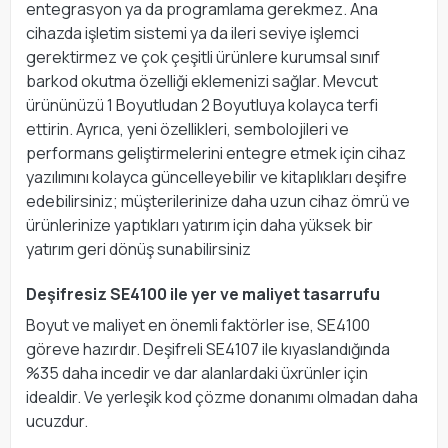
entegrasyon ya da programlama gerekmez. Ana
cihazda işletim sistemi ya da ileri seviye işlemci
gerektirmez ve çok çeşitli ürünlere kurumsal sınıf
barkod okutma özelliği eklemenizi sağlar. Mevcut
ürününüzü 1 Boyutludan 2 Boyutluya kolayca terfi
ettirin. Ayrıca, yeni özellikleri, sembolojileri ve
performans geliştirmelerini entegre etmek için cihaz
yazılımını kolayca güncelleyebilir ve kitaplıkları deşifre
edebilirsiniz; müşterilerinize daha uzun cihaz ömrü ve
ürünlerinize yaptıkları yatırım için daha yüksek bir
yatırım geri dönüş sunabilirsiniz
Deşifresiz SE4100 ile yer ve maliyet tasarrufu
Boyut ve maliyet en önemli faktörler ise, SE4100
göreve hazırdır. Deşifreli SE4107 ile kıyaslandığında
%35 daha incedir ve dar alanlardaki üxrünler için
idealdir. Ve yerleşik kod çözme donanımı olmadan daha
ucuzdur.