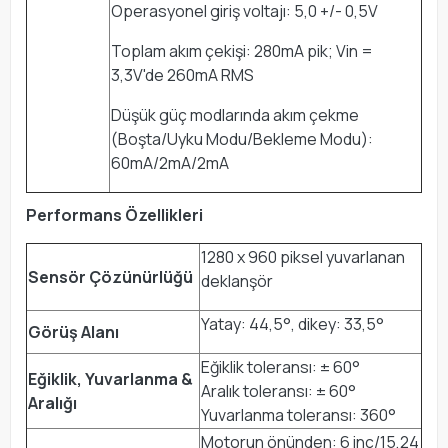
Operasyonel giriş voltajı: 5,0 +/- 0,5V
Toplam akım çekişi: 280mA pik; Vin =
3,3V'de 260mA RMS
Düşük güç modlarında akım çekme
(Boşta/Uyku Modu/Bekleme Modu):
60mA/2mA/2mA
Performans Özellikleri
1280 x 960 piksel yuvarlanan
Sensör Çözünürlüğü
deklanşör
Yatay: 44,5°, dikey: 33,5°
Görüş Alanı
Eğiklik toleransı: ± 60°
Eğiklik, Yuvarlanma &
Aralık toleransı: ± 60°
Aralığı
Yuvarlanma toleransı: 360°
Motorun önünden: 6 inç/15,24