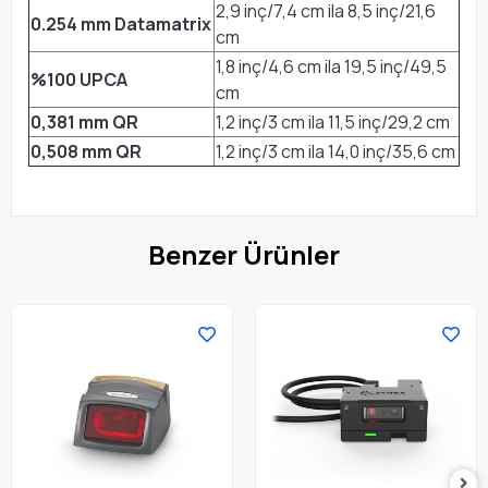
2,9 inç/7,4 cm ila 8,5 inç/21,6
0.254 mm Datamatrix
cm
1,8 inç/4,6 cm ila 19,5 inç/49,5
%100 UPCA
cm
0,381 mm QR
1,2 inç/3 cm ila 11,5 inç/29,2 cm
0,508 mm QR
1,2 inç/3 cm ila 14,0 inç/35,6 cm
Benzer Ürünler