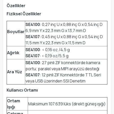
Özellikler
Fiziksel Özellikler
SE4100
: 0,27 inç U x 0,88 inç G x 0,54 inç D
6,9 mm Y x 22,3 mm G x 13,7 mm D
Boyutlar
SE4107
: 0,45 inç U x 0,88 inç G x 0,54 inç D
11,5 mm Y x 22,3 mm G x 11,5 mm D
SE4100
: < 0,16 oz./4,5 g
Ağırlık
SE4107
: < 0,19 oz/5,5 g
SE4100
: 27 pinli ZIF konnektörde kamera
portu; paralel veya MIPI arayüzü desteği
Ara Yüz
SE4107
: 12 pinli ZIF Konnektörde TTL Seri
veya USB üzerinden SSI Denetim
Kullanıcı Ortamı
Ortam
Maksimum 107.639 lüks (direkt güneş ışığı)
Işığı
Çalışma