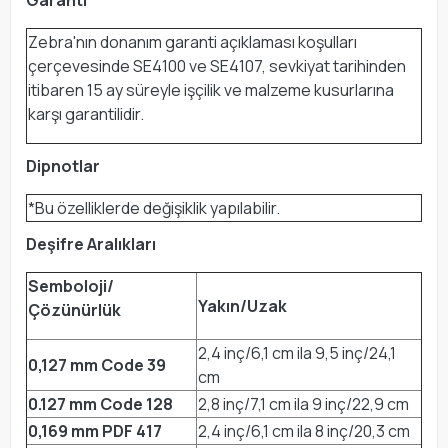
Garanti
Zebra'nın donanım garanti açıklaması koşulları
çerçevesinde SE4100 ve SE4107, sevkiyat tarihinden
itibaren 15 ay süreyle işçilik ve malzeme kusurlarına
karşı garantilidir.
Dipnotlar
*Bu özelliklerde değişiklik yapılabilir.
Deşifre Aralıkları
Semboloji/
Yakın/Uzak
Çözünürlük
2,4 inç/6,1 cm ila 9,5 inç/24,1
0,127 mm Code 39
cm
0.127 mm Code 128
2,8 inç/7,1 cm ila 9 inç/22,9 cm
0,169 mm PDF 417
2,4 inç/6,1 cm ila 8 inç/20,3 cm