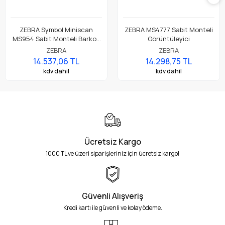
ZEBRA Symbol Miniscan
ZEBRA MS4777 Sabit Monteli
MS954 Sabit Monteli Barkod
Görüntüleyici
Okuyucu
ZEBRA
ZEBRA
14.537,06 TL
14.298,75 TL
kdv dahil
kdv dahil
Ücretsiz Kargo
1000 TL ve üzeri siparişleriniz için ücretsiz kargo!
Güvenli Alışveriş
Kredi kartı ile güvenli ve kolay ödeme.