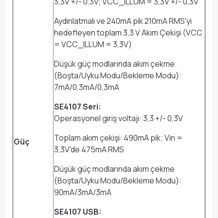
3,3V +/- 0,3V; VCC_ILLUM = 3,3V +/- 0,3V
Aydınlatmalı ve 240mA pik 210mA RMS'yi
hedefleyen toplam 3,3 V Akım Çekişi (VCC
= VCC_ILLUM = 3,3V)
Düşük güç modlarında akım çekme
(Boşta/Uyku Modu/Bekleme Modu):
7mA/0,3mA/0,3mA
SE4107 Seri:
Operasyonel giriş voltajı: 3,3 +/- 0,3V
Toplam akım çekişi: 490mA pik; Vin =
Güç
3,3V'de 475mA RMS
Düşük güç modlarında akım çekme
(Boşta/Uyku Modu/Bekleme Modu):
90mA/3mA/3mA
SE4107 USB: