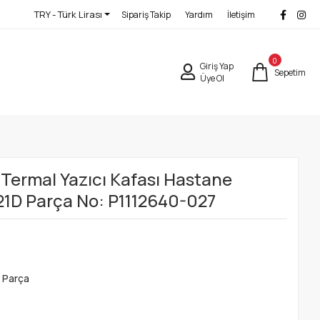
TRY - Türk Lirası
Sipariş Takip
Yardım
İletişim
0
Giriş Yap
Sepetim
Üye Ol
 Termal Yazıcı Kafası Hastane
421D Parça No: P1112640-027
 Parça