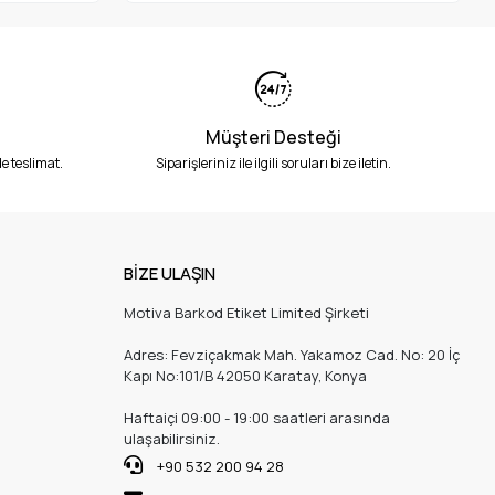
Müşteri Desteği
e teslimat.
Siparişleriniz ile ilgili soruları bize iletin.
BİZE ULAŞIN
Motiva Barkod Etiket Limited Şirketi
Adres: Fevziçakmak Mah. Yakamoz Cad. No: 20 İç
Kapı No:101/B 42050 Karatay, Konya
Haftaiçi 09:00 - 19:00 saatleri arasında
ulaşabilirsiniz.
+90 532 200 94 28