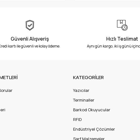
Güvenli Alışveriş
Hızlı Teslimat
Kredi kartı ile güvenli ve kolay ödeme.
Aynı gün kargo, iki iş günü içind
METLERİ
KATEGORİLER
Sorular
Yazıcılar
Terminaller
eri
Barkod Okuyucular
RFID
Endüstriyel Çözümler
Sarf Malzemeler