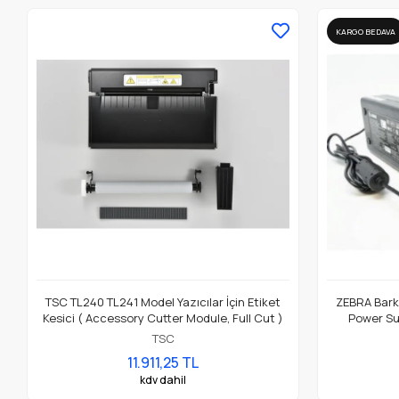
KARGO BEDAVA
TSC TL240 TL241 Model Yazıcılar İçin Etiket
ZEBRA Barko
Kesici ( Accessory Cutter Module, Full Cut )
Power Su
TSC
11.911,25 TL
kdv dahil