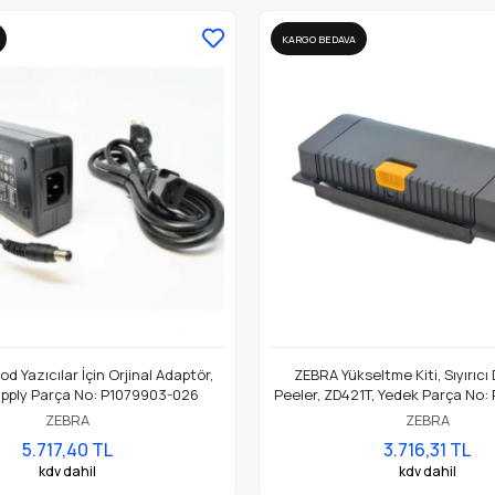
KARGO BEDAVA
d Yazıcılar İçin Orjinal Adaptör,
ZEBRA Yükseltme Kiti, Sıyırıcı
pply Parça No: P1079903-026
Peeler, ZD421T, Yedek Parça No:
ZEBRA
ZEBRA
5.717,40 TL
3.716,31 TL
kdv dahil
kdv dahil