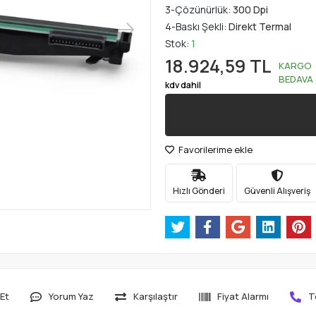
3-Çözünürlük:
300 Dpi
4-Baskı Şekli:
Direkt Termal
Stok:
1
18.924,59 TL
KARGO
BEDAVA
kdv dahil
Favorilerime ekle
Hızlı Gönderi
Güvenli Alışveriş
Et
Yorum Yaz
Karşılaştır
Fiyat Alarmı
T