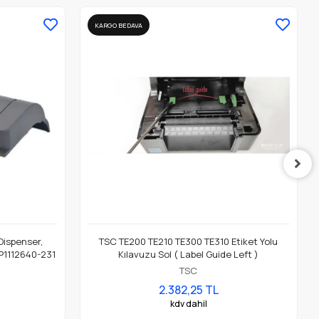
KARGO BEDAVA
 Dispenser,
TSC TE200 TE210 TE300 TE310 Etiket Yolu
 P1112640-231
Kılavuzu Sol ( Label Guide Left )
TSC
2.382,25 TL
kdv dahil