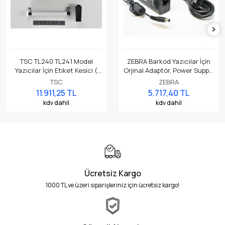
TSC TL240 TL241 Model
ZEBRA Barkod Yazıcılar İçin
Yazıcılar İçin Etiket Kesici (
Orjinal Adaptör, Power Supply
Accessory Cutter Module,
Parça No: P1079903-026
TSC
ZEBRA
Full Cut )
11.911,25 TL
5.717,40 TL
kdv dahil
kdv dahil
Ücretsiz Kargo
1000 TL ve üzeri siparişleriniz için ücretsiz kargo!