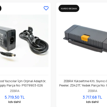
KARGO BEDAVA
d Yazıcılar İçin Orjinal Adaptör,
ZEBRA Yükseltme Kiti, Sıyırıcı
pply Parça No: P1079903-026
Peeler, ZD421T, Yedek Parça No:
ZEBRA
ZEBRA
5.719,50 TL
3.717,68 TL
kdv dahil
kdv dahil