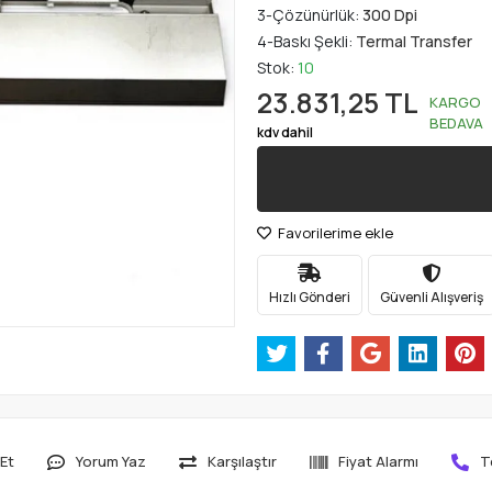
3-Çözünürlük:
300 Dpi
4-Baskı Şekli:
Termal Transfer
Stok:
10
23.831,25 TL
KARGO
BEDAVA
kdv dahil
Favorilerime ekle
Hızlı Gönderi
Güvenli Alışveriş
Et
Yorum Yaz
Karşılaştır
Fiyat Alarmı
T