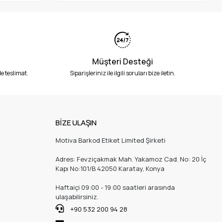
Müşteri Desteği
e teslimat.
Siparişleriniz ile ilgili soruları bize iletin.
BİZE ULAŞIN
Motiva Barkod Etiket Limited Şirketi
Adres: Fevziçakmak Mah. Yakamoz Cad. No: 20 İç
Kapı No:101/B 42050 Karatay, Konya
Haftaiçi 09:00 - 19:00 saatleri arasında
ulaşabilirsiniz.
+90 532 200 94 28