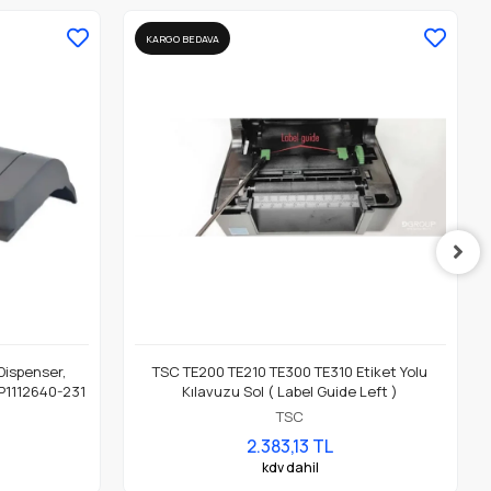
KARGO BEDAVA
 Dispenser,
TSC TE200 TE210 TE300 TE310 Etiket Yolu
 P1112640-231
Kılavuzu Sol ( Label Guide Left )
TSC
2.383,13 TL
kdv dahil