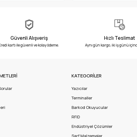
Güvenli Alışveriş
Hızlı Teslimat
Kredi kartı ile güvenli ve kolay ödeme.
Aynı gün kargo, iki iş günü içind
METLERİ
KATEGORİLER
Sorular
Yazıcılar
Terminaller
eri
Barkod Okuyucular
RFID
Endüstriyel Çözümler
Sarf Malzemeler