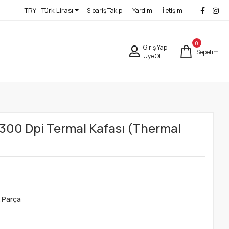
TRY - Türk Lirası
Sipariş Takip
Yardım
İletişim
0
Giriş Yap
Sepetim
Üye Ol
00 Dpi Termal Kafası (Thermal
 Parça