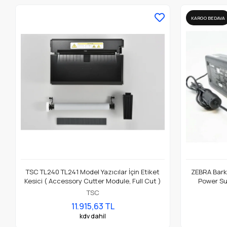
KARGO BEDAVA
TSC TL240 TL241 Model Yazıcılar İçin Etiket
ZEBRA Barko
Kesici ( Accessory Cutter Module, Full Cut )
Power Su
TSC
11.915,63 TL
kdv dahil