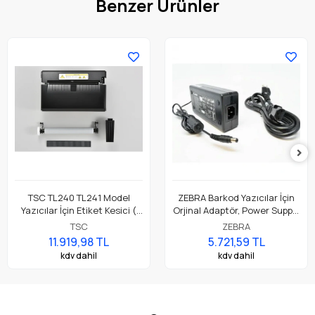
Benzer Ürünler
TSC TL240 TL241 Model
ZEBRA Barkod Yazıcılar İçin
Yazıcılar İçin Etiket Kesici (
Orjinal Adaptör, Power Supply
Accessory Cutter Module,
Parça No: P1079903-026
TSC
ZEBRA
Full Cut )
11.919,98 TL
5.721,59 TL
kdv dahil
kdv dahil