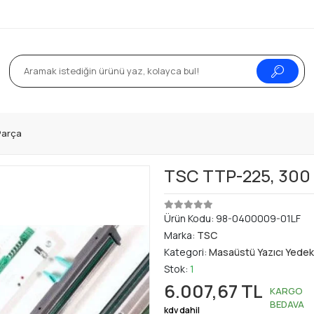
Parça
TSC TTP-225, 300 Dp
Ürün Kodu:
98-0400009-01LF
Marka:
TSC
Kategori:
Masaüstü Yazıcı Yedek
Stok:
1
6.007,67 TL
KARGO
BEDAVA
kdv dahil