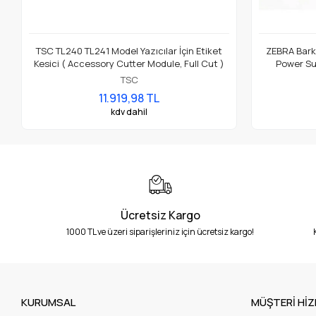
TSC TL240 TL241 Model Yazıcılar İçin Etiket
ZEBRA Barko
Kesici ( Accessory Cutter Module, Full Cut )
Power Su
TSC
11.919,98 TL
kdv dahil
Ücretsiz Kargo
1000 TL ve üzeri siparişleriniz için ücretsiz kargo!
KURUMSAL
MÜŞTERİ HİZ