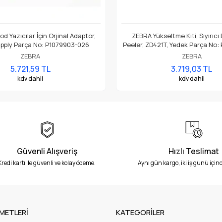
d Yazıcılar İçin Orjinal Adaptör,
ZEBRA Yükseltme Kiti, Sıyırıcı
pply Parça No: P1079903-026
Peeler, ZD421T, Yedek Parça No:
ZEBRA
ZEBRA
5.721,59 TL
3.719,03 TL
kdv dahil
kdv dahil
Güvenli Alışveriş
Hızlı Teslimat
Kredi kartı ile güvenli ve kolay ödeme.
Aynı gün kargo, iki iş günü içind
METLERİ
KATEGORİLER