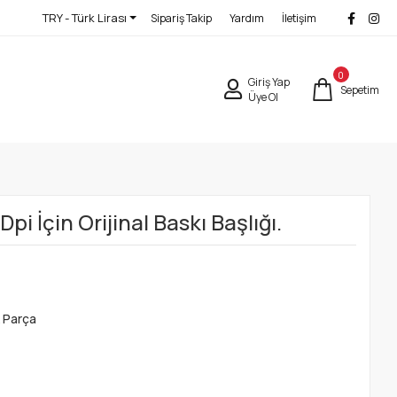
TRY - Türk Lirası
Sipariş Takip
Yardım
İletişim
0
Giriş Yap
Sepetim
Üye Ol
i İçin Orijinal Baskı Başlığı.
 Parça