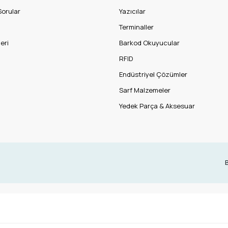
Sorular
Yazıcılar
Terminaller
eri
Barkod Okuyucular
RFID
Endüstriyel Çözümler
Sarf Malzemeler
Yedek Parça & Aksesuar
B