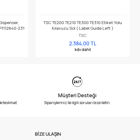
 Dispenser,
TSC TE200 TE210 TE300 TE310 Etiket Yolu
 P1112640-231
Kılavuzu Sol ( Label Guide Left )
TSC
2.384,00 TL
kdv dahil
Müşteri Desteği
e teslimat.
Siparişleriniz ile ilgili soruları bize iletin.
BİZE ULAŞIN