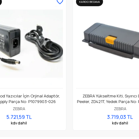
KARGO BEDAVA
d Yazıcılar İçin Orjinal Adaptör,
ZEBRA Yükseltme Kiti, Sıyırıcı
pply Parça No: P1079903-026
Peeler, ZD421T, Yedek Parça No:
ZEBRA
ZEBRA
5.721,59 TL
3.719,03 TL
kdv dahil
kdv dahil