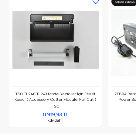
KARGO BEDAVA
TSC TL240 TL241 Model Yazıcılar İçin Etiket
ZEBRA Barko
Kesici ( Accessory Cutter Module, Full Cut )
Power Su
TSC
11.919,98 TL
kdv dahil