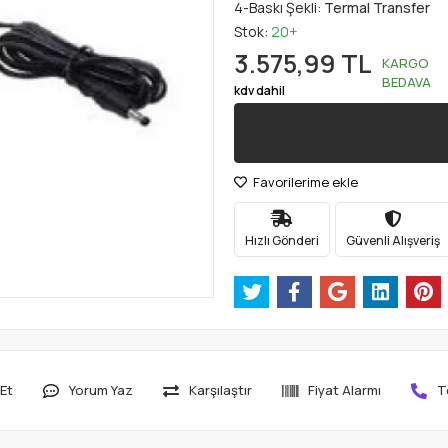
4-Baskı Şekli:
Termal Transfer
Stok:
20+
3.575,99 TL
KARGO
BEDAVA
kdv dahil
Favorilerime ekle
Hızlı Gönderi
Güvenli Alışveriş
Et
Yorum Yaz
Karşılaştır
Fiyat Alarmı
T