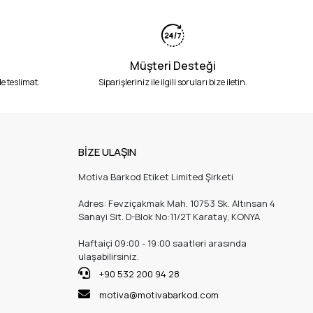
Müşteri Desteği
e teslimat.
Siparişleriniz ile ilgili soruları bize iletin.
BİZE ULAŞIN
Motiva Barkod Etiket Limited Şirketi
Adres: Fevziçakmak Mah. 10753 Sk. Altınsan 4
Sanayi Sit. D-Blok No:11/2T Karatay, KONYA
Haftaiçi 09:00 - 19:00 saatleri arasında
ulaşabilirsiniz.
+90 532 200 94 28
motiva@motivabarkod.com