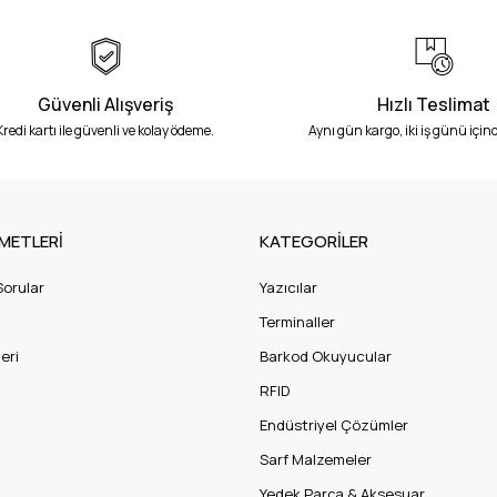
Güvenli Alışveriş
Hızlı Teslimat
Kredi kartı ile güvenli ve kolay ödeme.
Aynı gün kargo, iki iş günü içind
METLERİ
KATEGORİLER
Sorular
Yazıcılar
Terminaller
eri
Barkod Okuyucular
RFID
Endüstriyel Çözümler
Sarf Malzemeler
Yedek Parça & Aksesuar