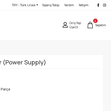
TRY - Türk Lirası
Sipariş Takip
Yardım
İletişim
0
Giriş Yap
Sepetim
Üye Ol
 (Power Supply)
 Parça