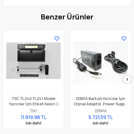
Benzer Ürünler
TSC TL240 TL241 Model
ZEBRA Barkod Yazıcılar İçin
Yazıcılar İçin Etiket Kesici (
Orjinal Adaptör, Power Supply
Accessory Cutter Module,
Parça No: P1079903-026
TSC
ZEBRA
Full Cut )
11.919,98 TL
5.721,59 TL
kdv dahil
kdv dahil