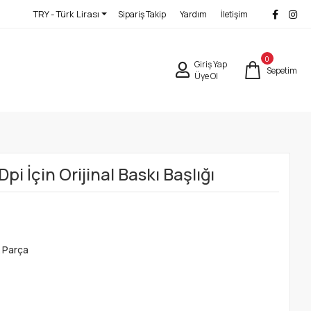
TRY - Türk Lirası
Sipariş Takip
Yardım
İletişim
0
Giriş Yap
Sepetim
Üye Ol
i İçin Orijinal Baskı Başlığı
 Parça