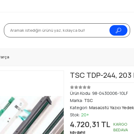
Parça
TSC TDP-244, 203 Dp
Ürün Kodu:
98-0430006-10LF
Marka:
TSC
Kategori:
Masaüstü Yazıcı Yedek
Stok:
20+
4.720,31 TL
KARGO
BEDAVA
kdv dahil