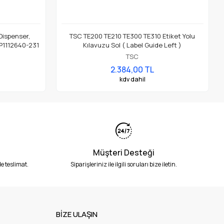
 Dispenser,
TSC TE200 TE210 TE300 TE310 Etiket Yolu
 P1112640-231
Kılavuzu Sol ( Label Guide Left )
TSC
2.384,00 TL
kdv dahil
Müşteri Desteği
e teslimat.
Siparişleriniz ile ilgili soruları bize iletin.
BİZE ULAŞIN