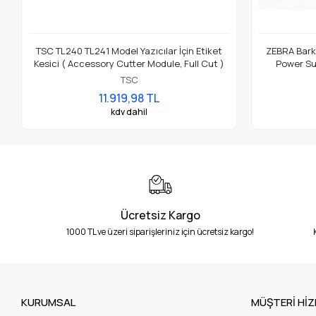
TSC TL240 TL241 Model Yazıcılar İçin Etiket
ZEBRA Barko
Kesici ( Accessory Cutter Module, Full Cut )
Power Su
TSC
11.919,98 TL
kdv dahil
Ücretsiz Kargo
1000 TL ve üzeri siparişleriniz için ücretsiz kargo!
KURUMSAL
MÜŞTERİ HİZ