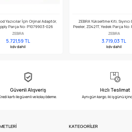
d Yazıcılar İçin Orjinal Adaptör,
ZEBRA Yükseltme Kiti, Sıyırıcı
pply Parça No: P1079903-026
Peeler, ZD421T, Yedek Parça No:
ZEBRA
ZEBRA
5.721,59 TL
3.719,03 TL
kdv dahil
kdv dahil
Güvenli Alışveriş
Hızlı Teslimat
Kredi kartı ile güvenli ve kolay ödeme.
Aynı gün kargo, iki iş günü içind
METLERİ
KATEGORİLER