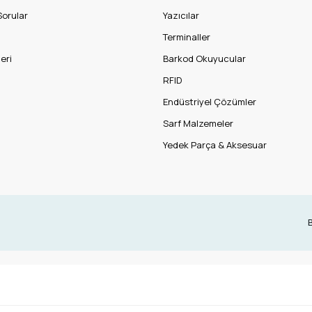
Sorular
Yazıcılar
Terminaller
eri
Barkod Okuyucular
RFID
Endüstriyel Çözümler
Sarf Malzemeler
Yedek Parça & Aksesuar
B