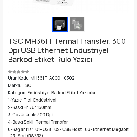
TSC MH361T Termal Transfer, 300
Dpi USB Ethernet Endüstriyel
Barkod Etiket Rulo Yazıcı
Ürün Kodu:
MH361T-A0001-0302
Marka:
TSC
Kategori:
Endüstriyel Barkod Etiket Yazıcılar
1-Yazıcı Tipi:
Endüstriyel
2-Baskı Eni:
6" 150mm
3-Çözünürlük:
300 Dpi
4-Baskı Şekli:
Termal Transfer
6-Bağlantılar:
01- USB
,
02- USB Host
,
03- Ethernet Megabit
,
23- Seri (RS232)