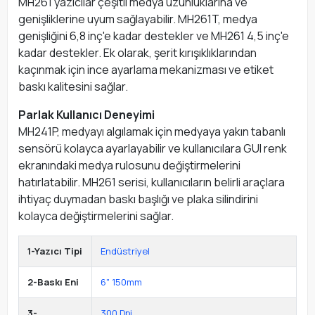
MH261 yazıcılar çeşitli medya uzunluklarına ve
genişliklerine uyum sağlayabilir. MH261T, medya
genişliğini 6,8 inç'e kadar destekler ve MH261 4,5 inç'e
kadar destekler. Ek olarak, şerit kırışıklıklarından
kaçınmak için ince ayarlama mekanizması ve etiket
baskı kalitesini sağlar.
Parlak Kullanıcı Deneyimi
MH241P, medyayı algılamak için medyaya yakın tabanlı
sensörü kolayca ayarlayabilir ve kullanıcılara GUI renk
ekranındaki medya rulosunu değiştirmelerini
hatırlatabilir. MH261 serisi, kullanıcıların belirli araçlara
ihtiyaç duymadan baskı başlığı ve plaka silindirini
kolayca değiştirmelerini sağlar.
1-Yazıcı Tipi
Endüstriyel
2-Baskı Eni
6" 150mm
3-
300 Dpi