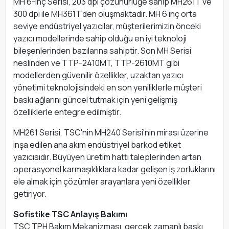
MH 6-inç Serisi, 203 dpi çözünürlüğe sahip MH261T ve
300 dpi ile MH361T'den oluşmaktadır. MH 6 inç orta
seviye endüstriyel yazıcılar, müşterilerimizin önceki
yazıcı modellerinde sahip olduğu en iyi teknoloji
bileşenlerinden bazılarına sahiptir. Son MH Serisi
neslinden ve TTP-2410MT, TTP-2610MT gibi
modellerden güvenilir özellikler, uzaktan yazıcı
yönetimi teknolojisindeki en son yeniliklerle müşteri
baskı ağlarını güncel tutmak için yeni gelişmiş
özelliklerle entegre edilmiştir.
MH261 Serisi, TSC'nin MH240 Serisi'nin mirası üzerine
inşa edilen ana akım endüstriyel barkod etiket
yazıcısıdır. Büyüyen üretim hattı taleplerinden artan
operasyonel karmaşıklıklara kadar gelişen iş zorluklarını
ele almak için çözümler arayanlara yeni özellikler
getiriyor.
Sofistike TSC Anlayış Bakımı
TSC TPH Bakım Mekanizması, gerçek zamanlı baskı