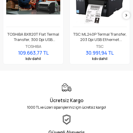
TOSHiBA BX820T Flat Termal
TSC ML240P Termal Transfer,
Transfer, 300 Dpi USB
203 Dpi USB Ethernet
Ethernet, 8" A4 Premium
Endüstriyel Barkod Etiket
TOSHIBA
TSC
Endüstriyel Barkod Etiket
Rulo Yazıcı
109.663,77 TL
30.991,94 TL
Yazıcı
kdv dahil
kdv dahil
Ücretsiz Kargo
1000 TL ve üzeri siparişleriniz için ücretsiz kargo!
Güvenli Alışveriş