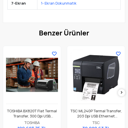
7-Ekran
1- Ekran Dokunmatik
Benzer Ürünler
TOSHiBA BX820T Flat Termal
TSC ML240P Termal Transfer,
Transfer, 300 Dpi USB
203 Dpi USB Ethernet
Ethernet, 8" A4 Premium
Endüstriyel Barkod Etiket
TOSHIBA
TSC
Endüstriyel Barkod Etiket
Rulo Yazıcı