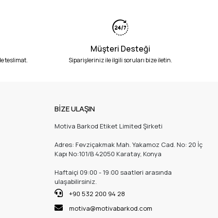
Müşteri Desteği
e teslimat.
Siparişleriniz ile ilgili soruları bize iletin.
BİZE ULAŞIN
Motiva Barkod Etiket Limited Şirketi
Adres: Fevziçakmak Mah. Yakamoz Cad. No: 20 İç
Kapı No:101/B 42050 Karatay, Konya
Haftaiçi 09:00 - 19:00 saatleri arasında
ulaşabilirsiniz.
+90 532 200 94 28
motiva@motivabarkod.com