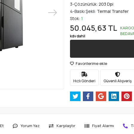
3-Çözünürlük:
203 Dpi
4-Baskı Şekli:
Termal Transfer
Stok:
1
50.045,63 TL
KARG
BEDAV
kdv dahil
Favorilerime ekle
Hızlı Gönderi
Güvenli Alışveriş
Et
Yorum Yaz
Karşılaştır
Fiyat Alarmı
T