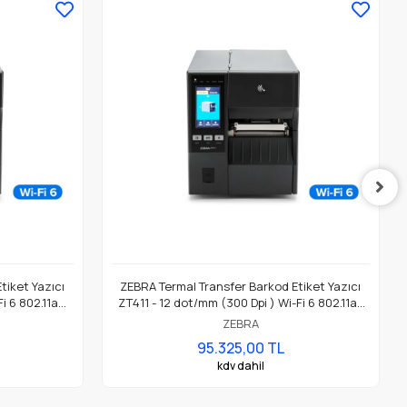
tiket Yazıcı
ZEBRA Termal Transfer Barkod Etiket Yazıcı
i 6 802.11ac
ZT411 - 12 dot/mm (300 Dpi ) Wi-Fi 6 802.11ax
G000Z
Model No: ZT41143-T0EG000Z
ZEBRA
95.325,00 TL
kdv dahil