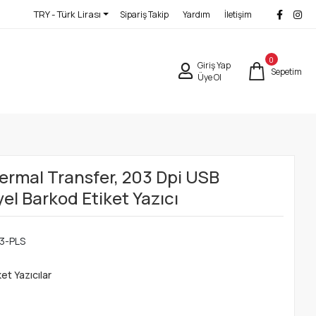
TRY - Türk Lirası
Sipariş Takip
Yardım
İletişim
0
Giriş Yap
Sepetim
Üye Ol
rmal Transfer, 203 Dpi USB
el Barkod Etiket Yazıcı
3-PLS
et Yazıcılar