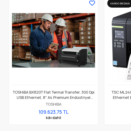
KARGO BEDAVA
TOSHiBA BX820T Flat Termal Transfer, 300 Dpi
TSC ML240P
USB Ethernet, 8" A4 Premium Endüstriyel
Ethernet 
Barkod Etiket Yazıcı
TOSHIBA
109.623,75 TL
kdv dahil