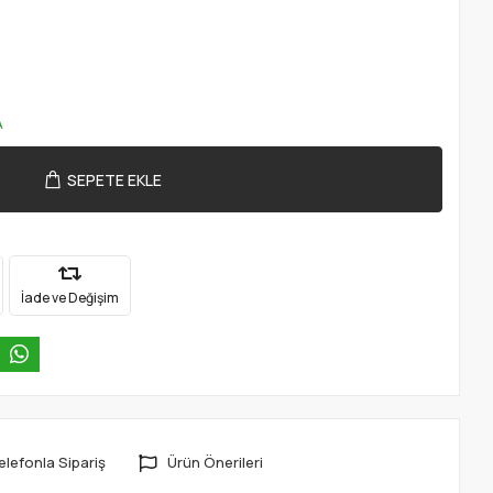
O
A
SEPETE EKLE
İade ve Değişim
elefonla Sipariş
Ürün Önerileri