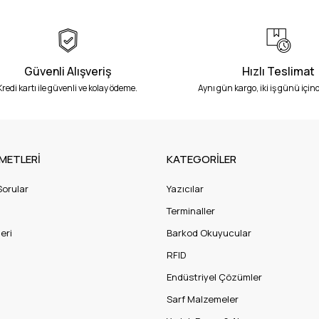
Güvenli Alışveriş
Hızlı Teslimat
Kredi kartı ile güvenli ve kolay ödeme.
Aynı gün kargo, iki iş günü içind
METLERİ
KATEGORİLER
Sorular
Yazıcılar
Terminaller
eri
Barkod Okuyucular
RFID
Endüstriyel Çözümler
Sarf Malzemeler