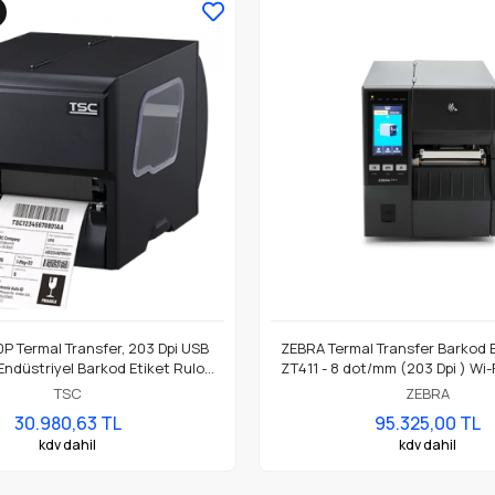
 Termal Transfer, 203 Dpi USB
ZEBRA Termal Transfer Barkod E
Endüstriyel Barkod Etiket Rulo
ZT411 - 8 dot/mm (203 Dpi ) Wi-F
Yazıcı
Model No: ZT41142-T0E
TSC
ZEBRA
30.980,63 TL
95.325,00 TL
kdv dahil
kdv dahil