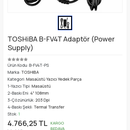
TOSHiBA B-FV4T Adaptör (Power
Supply)
Ürün Kodu:
B-FV4T-PS
Marka:
TOSHIBA
Kategori:
Masaüstü Yazıcı Yedek Parça
1-Yazıcı Tipi:
Masaüstü
2-Baskı Eni:
4" 108mm
3-Çözünürlük:
203 Dpi
4-Baskı Şekli:
Termal Transfer
Stok:
1
4.766,25 TL
KARGO
BEDAVA