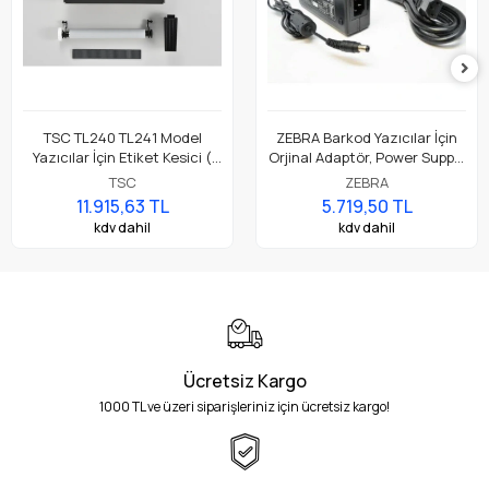
TSC TL240 TL241 Model
ZEBRA Barkod Yazıcılar İçin
Yazıcılar İçin Etiket Kesici (
Orjinal Adaptör, Power Supply
Accessory Cutter Module,
Parça No: P1079903-026
TSC
ZEBRA
Full Cut )
11.915,63 TL
5.719,50 TL
kdv dahil
kdv dahil
Ücretsiz Kargo
1000 TL ve üzeri siparişleriniz için ücretsiz kargo!