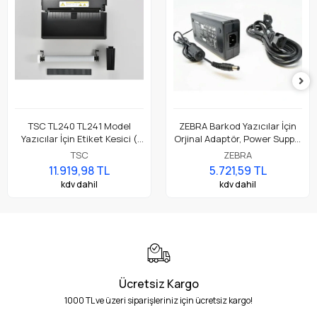
TSC TL240 TL241 Model
ZEBRA Barkod Yazıcılar İçin
Yazıcılar İçin Etiket Kesici (
Orjinal Adaptör, Power Supply
Accessory Cutter Module,
Parça No: P1079903-026
TSC
ZEBRA
Full Cut )
11.919,98 TL
5.721,59 TL
kdv dahil
kdv dahil
Ücretsiz Kargo
1000 TL ve üzeri siparişleriniz için ücretsiz kargo!