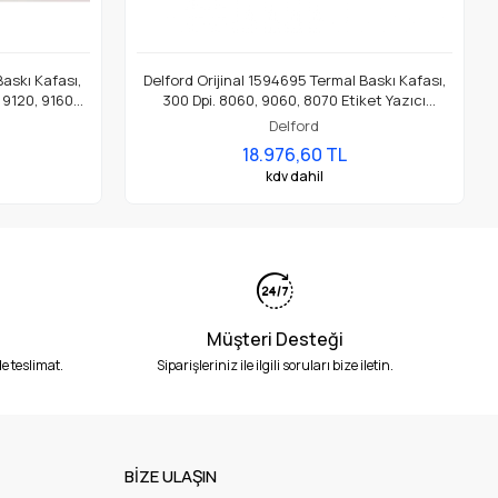
Baskı Kafası,
Delford Orijinal 1594695 Termal Baskı Kafası,
, 9120, 9160
300 Dpi. 8060, 9060, 8070 Etiket Yazıcı
dur.
(Thickfilm) İçin Uygundur.
Delford
18.976,60 TL
kdv dahil
Müşteri Desteği
e teslimat.
Siparişleriniz ile ilgili soruları bize iletin.
BİZE ULAŞIN