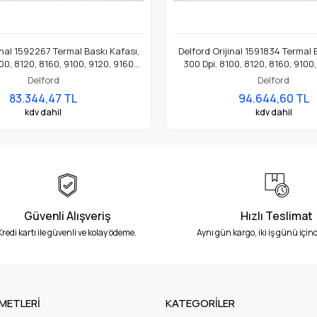
inal 1592267 Termal Baskı Kafası,
Delford Orijinal 1591834 Termal 
00, 8120, 8160, 9100, 9120, 9160
300 Dpi. 8100, 8120, 8160, 9100
ket Yazıcı İçin Uygundur
Etiket Yazıcı İçin Uygun
Delford
Delford
83.344,47 TL
94.644,60 TL
kdv dahil
kdv dahil
Güvenli Alışveriş
Hızlı Teslimat
Kredi kartı ile güvenli ve kolay ödeme.
Aynı gün kargo, iki iş günü içind
METLERİ
KATEGORİLER