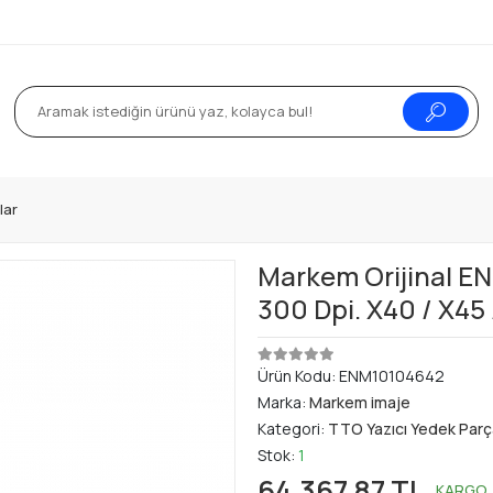
lar
Markem Orijinal EN
300 Dpi. X40 / X45 
Ürün Kodu:
ENM10104642
Marka:
Markem imaje
Kategori:
TTO Yazıcı Yedek Parç
Stok:
1
64.367,87 TL
KARGO