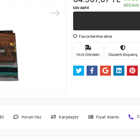
BEDAVA
kdv dahil
Favorilerime ekle
Hızlı Gönderi
Güvenli Alışveriş
Et
Yorum Yaz
Karşılaştır
Fiyat Alarmı
T