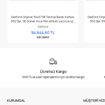
Delford Orijinal 1546738 Termal Baskı Kafası,
Delford Orij
300 Dpi. SE Döner ince film etiket yazıcısı için
300 Dpi. 81
uygundur.
Eti
Delford
94.644,60 TL
kdv dahil
Ücretsiz Kargo
1000 TL ve üzeri siparişleriniz için ücretsiz kargo!
KURUMSAL
MÜŞTERİ HİZ