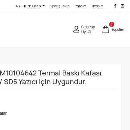
TRY - Türk Lirası
Sipariş Takip
Yardım
İletişim
0
Giriş Yap
Sepetim
Üye Ol
M10104642 Termal Baskı Kafası,
/ SD5 Yazıcı İçin Uygundur.
alar