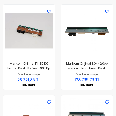
Markem Orijinal PKSD107
Markem Orijinal B04420AA
Termal Baskı Kafası, 300 Dpi.
Markem Printhead Baskı
Smartdate 107mm İçin
Başlığı , 203 Dpi. Cimjet 300,
Markem imaje
Markem imaje
Uygun, Cimjet 107mm Yazıcı.
Cimppack 300 Yazıcı İçin
28.321,86 TL
128.735,73 TL
Uygun.
kdv dahil
kdv dahil