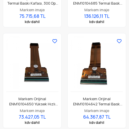
Termal Baskı Kafası, 300 Dpi.
ENM10104685 Termal Baskı
X60 İçin Uygundur, X65 Yazıcı
Kafası, 300 Dpi. X60 Yazıcı
Markem imaje
Markem imaje
İçin Uygundur.
75.715,68 TL
136.126,11 TL
kdv dahil
kdv dahil
Markem Orijinal
Markem Orijinal
ENM10104650 Yüksek Hızlı
ENM10104642 Termal Baskı
Termal Baskı Kafası, 300 Dpi.
Kafası, 300 Dpi. X40 / X45 /
Markem imaje
Markem imaje
X60 / X65 Yazıcı İçin Uyar.
SD5 Yazıcı İçin Uygundur.
73.427,05 TL
64.367,87 TL
kdv dahil
kdv dahil