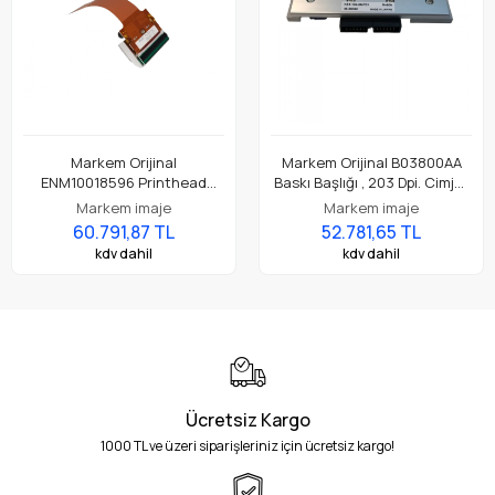
Markem Orijinal
Markem Orijinal B03800AA
ENM10018596 Printhead
Baskı Başlığı , 203 Dpi. Cimjet
Baskı Başlığı , 203 Dpi. 18
200, Cimjet 385 yazıcı için
Markem imaje
Markem imaje
Serisi 8018 Yazıcı İçin
uygun.
60.791,87 TL
52.781,65 TL
Uygundur.
kdv dahil
kdv dahil
Ücretsiz Kargo
1000 TL ve üzeri siparişleriniz için ücretsiz kargo!