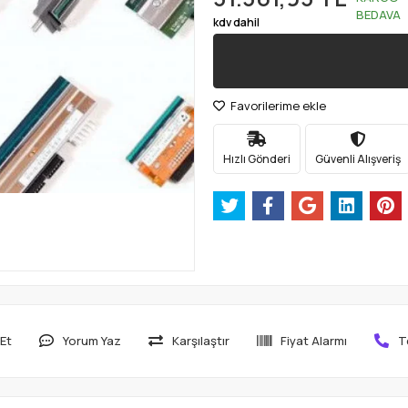
BEDAVA
kdv dahil
Favorilerime ekle
Hızlı Gönderi
Güvenli Alışveriş
Et
Yorum Yaz
Karşılaştır
Fiyat Alarmı
T