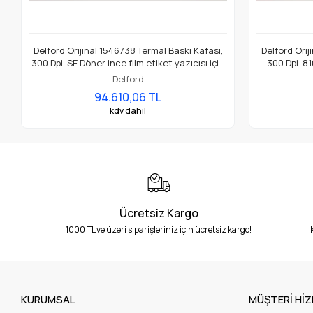
Delford Orijinal 1546738 Termal Baskı Kafası,
Delford Orij
300 Dpi. SE Döner ince film etiket yazıcısı için
300 Dpi. 81
uygundur.
Eti
Delford
94.610,06 TL
kdv dahil
Ücretsiz Kargo
1000 TL ve üzeri siparişleriniz için ücretsiz kargo!
KURUMSAL
MÜŞTERİ HİZ