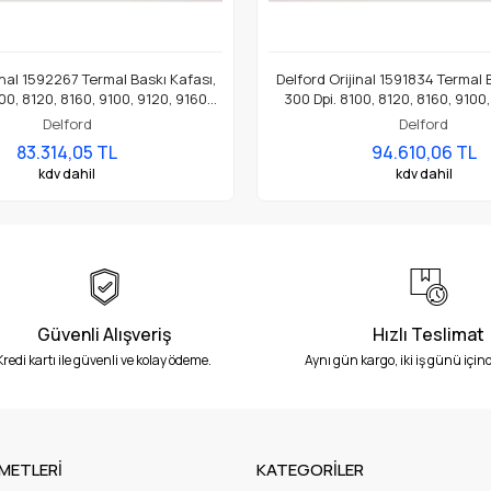
inal 1592267 Termal Baskı Kafası,
Delford Orijinal 1591834 Termal 
00, 8120, 8160, 9100, 9120, 9160
300 Dpi. 8100, 8120, 8160, 9100
ket Yazıcı İçin Uygundur
Etiket Yazıcı İçin Uygun
Delford
Delford
83.314,05 TL
94.610,06 TL
kdv dahil
kdv dahil
Güvenli Alışveriş
Hızlı Teslimat
Kredi kartı ile güvenli ve kolay ödeme.
Aynı gün kargo, iki iş günü içind
METLERİ
KATEGORİLER