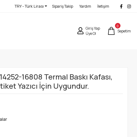
TRY - Türk Lirası
Sipariş Takip
Yardım
İletişim
0
Giriş Yap
Sepetim
Üye Ol
14252-16808 Termal Baskı Kafası,
tiket Yazıcı İçin Uygundur.
alar