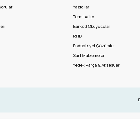
Sorular
Yazıcılar
Terminaller
eri
Barkod Okuyucular
RFID
Endüstriyel Çözümler
Sarf Malzemeler
Yedek Parça & Aksesuar
B