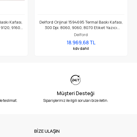
Baskı Kafası,
Delford Orijinal 1594695 Termal Baskı Kafası,
, 9120, 9160
300 Dpi. 8060, 9060, 8070 Etiket Yazıcı
dur.
(Thickfilm) İçin Uygundur.
Delford
18.969,68 TL
kdv dahil
Müşteri Desteği
e teslimat.
Siparişleriniz ile ilgili soruları bize iletin.
BİZE ULAŞIN