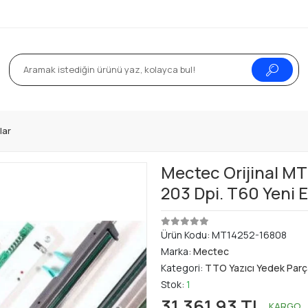
lar
Mectec Orijinal MT
203 Dpi. T60 Yeni E
Ürün Kodu:
MT14252-16808
Marka:
Mectec
Kategori:
TTO Yazıcı Yedek Parç
Stok:
1
31.361,93 TL
KARGO