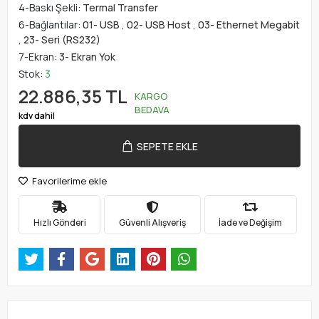
4-Baskı Şekli:
Termal Transfer
6-Bağlantılar:
01- USB
,
02- USB Host
,
03- Ethernet Megabit
,
23- Seri (RS232)
7-Ekran:
3- Ekran Yok
Stok:
3
22.886,35 TL
KARGO
BEDAVA
kdv dahil
SEPETE EKLE
Favorilerime ekle
Hızlı Gönderi
Güvenli Alışveriş
İade ve Değişim