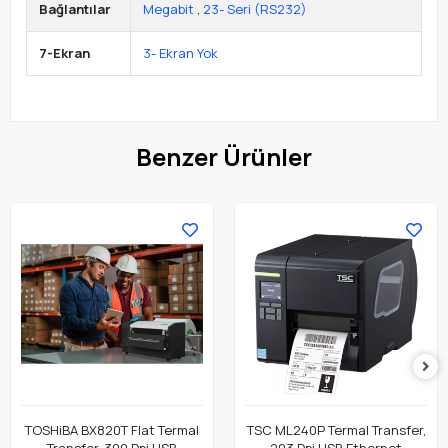
Bağlantılar
Megabit
,
23- Seri (RS232)
7-Ekran
3- Ekran Yok
Benzer Ürünler
TOSHiBA BX820T Flat Termal
TSC ML240P Termal Transfer,