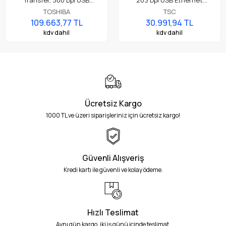
Transfer, 300 Dpi USB
203 Dpi USB Ethernet
Ethernet, 8" A4 Premium
Endüstriyel Barkod Etiket
TOSHIBA
TSC
Endüstriyel Barkod Etiket
Rulo Yazıcı
109.663,77 TL
30.991,94 TL
Yazıcı
kdv dahil
kdv dahil
Ücretsiz Kargo
1000 TL ve üzeri siparişleriniz için ücretsiz kargo!
Güvenli Alışveriş
Kredi kartı ile güvenli ve kolay ödeme.
Hızlı Teslimat
Aynı gün kargo, iki iş günü içinde teslimat.